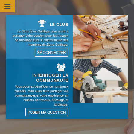
Aller au contenu principal
LE CLUB
Le Club Zone Outillage vous invite à
partager votre passion pour les travaux
de bricolage avec la communauté des
membres de Zone Outillage.
SE CONNECTER
INTERROGER LA
COMMUNAUTÉ
Vous pourrez bénéficier de nombreux
conseils, mais aussi faire partager vos
connaissances et votre expérience en
matière de travaux, bricolage et
jardinage.
POSER MA QUESTION