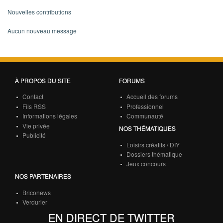
Nouvelles contributions
Aucun nouveau message
À PROPOS DU SITE
FORUMS
Contact
Accueil des forums
Fils RSS
Professionnel
Informations légales
Communauté
Vie privée
NOS THÉMATIQUES
Publicité
Loisirs créatifs / DIY
Dossiers thématique
Jeux concours
NOS PARTENAIRES
Briconews
Verdurier
EN DIRECT DE TWITTER