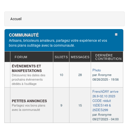
Vous êtes ici
Accueil
COMMUNAUTÉ
Artisans, bricoleurs amateurs, partagez votre expérience et vos
bons plans outillage avec la communauté.
DERNIÈRE
FORUM
SUJETS
MESSAGES
CONTRIBUTION
ÉVÈNEMENTS ET
Photo
MANIFESTATIONS
10
28
par
Anonyme
Découvrez les dates des
08/26/2025 - 19:56
prochains évènements
dédiés à l’outillage
FrenchDAY arrive
26.9-02.10 2023
CODE réduit
PETITES ANNONCES
9
15
15DES149 &
Partagez vos bons plans
avec la communauté
25DES299
par
Anonyme
09/27/2023 - 04:00