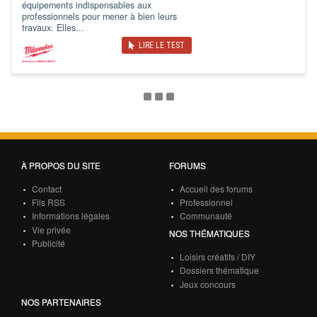
équipements indispensables aux
professionnels pour mener à bien leurs
travaux. Elles...
LIRE LE TEST
À PROPOS DU SITE
FORUMS
Contact
Accueil des forums
Fils RSS
Professionnel
Informations légales
Communauté
Vie privée
NOS THÉMATIQUES
Publicité
Loisirs créatifs / DIY
Dossiers thématique
Jeux concours
NOS PARTENAIRES