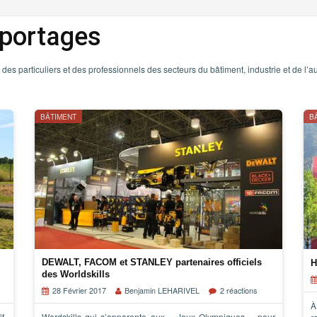
portages
 des particuliers et des professionnels des secteurs du bâtiment, industrie et de l’a
BÂTIMENT
B
DEWALT, FACOM et STANLEY partenaires officiels
H
des Worldskills
28 Février 2017
Benjamin LEHARIVEL
2 réactions
À
f,
Wordskills qui s’apparente aux « Jeux Olympiques » pour