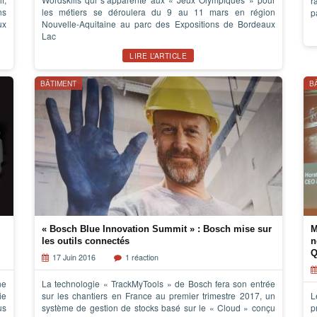
r
ns
les métiers se déroulera du 9 au 11 mars en région
p
ux
Nouvelle-Aquitaine au parc des Expositions de Bordeaux
Lac
LIRE L’ARTICLE
BÂTIMENT
B
« Bosch Blue Innovation Summit » : Bosch mise sur
M
les outils connectés
n
Q
17 Juin 2016
1 réaction
ne
La technologie « TrackMyTools » de Bosch fera son entrée
ie
sur les chantiers en France au premier trimestre 2017, un
L
us
système de gestion de stocks basé sur le « Cloud » conçu
p