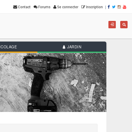
|
Contact
Forums
Se connecter
Inscription
For
Reche
de
rec
ICOLAGE
JARDIN