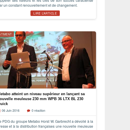
appeler ses valeurs et les clés de son succès caractérisé
ar un constant renouvellement et de changement.
LIRE L’ARTICLE
ÂTIMENT
etabo atteint un niveau supérieur en lançant sa
ouvelle meuleuse 230 mm WPB 36 LTX BL 230
uick
06 Juin 2016
0 réaction
e PDG du groupe Metabo Horst W. Garbrecht a dévoilé à la
resse et à la distribution françaises une nouvelle meuleuse