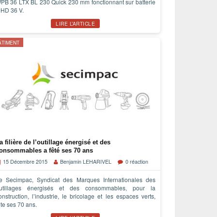
PB 36 LTX BL 230 Quick 230 mm fonctionnant sur batterie
iHD 36 V.
LIRE L’ARTICLE
ÂTIMENT
a filière de l’outillage énergisé et des
onsommables a fêté ses 70 ans
15 Décembre 2015
Benjamin LEHARIVEL
0 réaction
e Secimpac, Syndicat des Marques Internationales des
utillages énergisés et des consommables, pour la
onstruction, l’industrie, le bricolage et les espaces verts,
ête ses 70 ans.