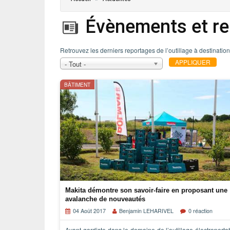
ÉVÈNEMENTS / REPORTAGES
Évènements et re
LOISIRS CRÉATIFS / DIY
Retrouvez les derniers reportages de l’outillage à destination
CONCOURS
- Tout -
VIDÉOS
BÂTIMENT
Makita démontre son savoir-faire en proposant une
avalanche de nouveautés
04 Août 2017
Benjamin LEHARIVEL
0 réaction
Avant-gardiste dans le domaine de l’outillage électroportati