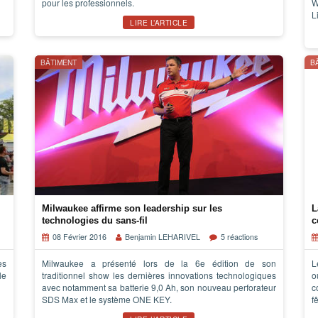
pour les professionnels.
W
L
LIRE L’ARTICLE
BÂTIMENT
B
Milwaukee affirme son leadership sur les
L
technologies du sans-fil
c
08 Février 2016
Benjamin LEHARIVEL
5 réactions
es
Milwaukee a présenté lors de la 6e édition de son
L
le
traditionnel show les dernières innovations technologiques
o
avec notamment sa batterie 9,0 Ah, son nouveau perforateur
c
SDS Max et le système ONE KEY.
f