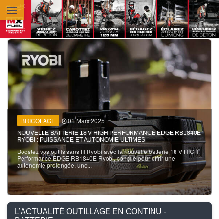
Aller au contenu principal
BRICOLAGE
01 Mars 2025
NOUVELLE BATTERIE 18 V HIGH PERFORMANCE EDGE RB1840E
RYOBI : PUISSANCE ET AUTONOMIE ULTIMES
Boostez vos outils sans fil Ryobi avec la nouvelle batterie 18 V HIGH
Performance EDGE RB1840E Ryobi, conçue pour offrir une
autonomie prolongée, une...
L’ACTUALITÉ OUTILLAGE EN CONTINU -