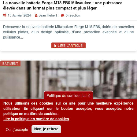
La nouvelle batterie Forge M18 FB6 Milwaukee : une puissance
élevée dans un format plus compact et plus léger
15 Janvier 2024
Jean Hebert
0 réaction
Découvrez la nouvelle batterie Milwaukee Forge M18 FB6, dotée de nouvelles
cellules plates, d’un design optimisé, d’une protection avancée et d’une
puissance...
LIRE L’ARTICLE
BÂTIMENT
Politique de confidentialité
Nous utilisons des cookies sur ce site pour une meilleure expérience
utilisateur
En cliquant sur le bouton accepter, vous acceptez notre
politique en matière de cookies.
Lire la politique en matière de cookies
Oui, j'accepte
Non, je refuse