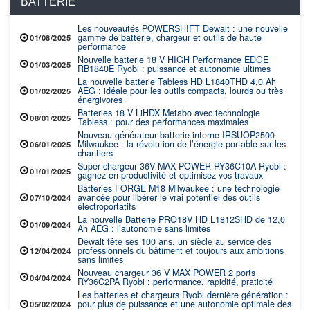
BATTERIE
Les nouveautés POWERSHIFT Dewalt : une nouvelle
gamme de batterie, chargeur et outils de haute
01/08/2025
performance
Nouvelle batterie 18 V HIGH Performance EDGE
01/03/2025
RB1840E Ryobi : puissance et autonomie ultimes
La nouvelle batterie Tabless HD L1840THD 4,0 Ah
AEG : idéale pour les outils compacts, lourds ou très
01/02/2025
énergivores
Batteries 18 V LiHDX Metabo avec technologie
08/01/2025
Tabless : pour des performances maximales
Nouveau générateur batterie interne IRSUOP2500
Milwaukee : la révolution de l’énergie portable sur les
06/01/2025
chantiers
Super chargeur 36V MAX POWER RY36C10A Ryobi :
01/01/2025
gagnez en productivité et optimisez vos travaux
Batteries FORGE M18 Milwaukee : une technologie
avancée pour libérer le vrai potentiel des outils
07/10/2024
électroportatifs
La nouvelle Batterie PRO18V HD L1812SHD de 12,0
01/09/2024
Ah AEG : l’autonomie sans limites
Dewalt fête ses 100 ans, un siècle au service des
professionnels du bâtiment et toujours aux ambitions
12/04/2024
sans limites
Nouveau chargeur 36 V MAX POWER 2 ports
04/04/2024
RY36C2PA Ryobi : performance, rapidité, praticité
Les batteries et chargeurs Ryobi dernière génération :
pour plus de puissance et une autonomie optimale des
05/02/2024