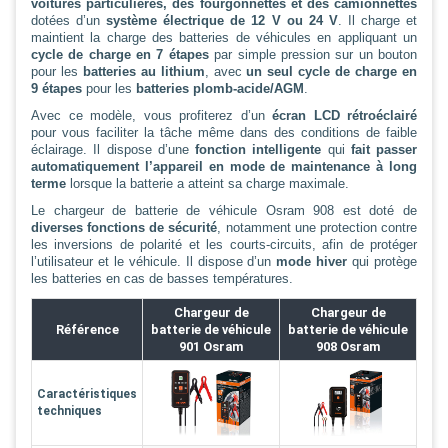
voitures particulières, des fourgonnettes et des camionnettes
dotées d’un
système électrique de 12 V ou 24 V
. Il charge et
maintient la charge des batteries de véhicules en appliquant un
cycle de charge en 7 étapes
par simple pression sur un bouton
pour les
batteries au lithium
, avec
un seul cycle de charge en
9 étapes
pour les
batteries plomb-acide/AGM
.
Avec ce modèle, vous profiterez d’un
écran LCD rétroéclairé
pour vous faciliter la tâche même dans des conditions de faible
éclairage. Il dispose d’une
fonction intelligente
qui
fait passer
automatiquement l’appareil en mode de maintenance à long
terme
lorsque la batterie a atteint sa charge maximale.
Le chargeur de batterie de véhicule Osram 908 est doté de
diverses fonctions de sécurité
, notamment une protection contre
les inversions de polarité et les courts-circuits, afin de protéger
l’utilisateur et le véhicule. Il dispose d’un
mode hiver
qui protège
les batteries en cas de basses températures.
Chargeur de
Chargeur de
Référence
batterie de véhicule
batterie de véhicule
901 Osram
908 Osram
Caractéristiques
techniques