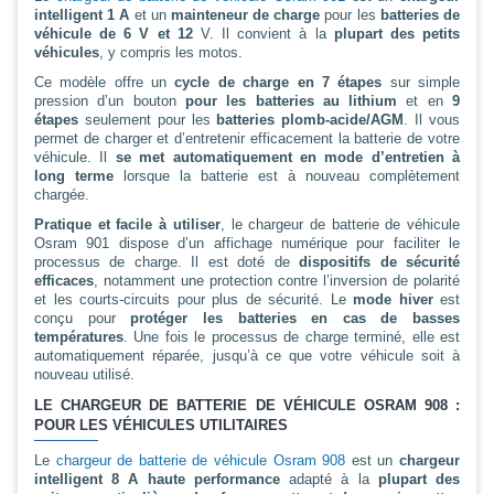
intelligent 1 A
et un
mainteneur de charge
pour les
batteries de
véhicule de 6 V et 12
V. Il convient à la
plupart des petits
véhicules
, y compris les motos.
Ce modèle offre un
cycle de charge en 7 étapes
sur simple
pression d’un bouton
pour les batteries au lithium
et en
9
étapes
seulement pour les
batteries plomb-acide/AGM
. Il vous
permet de charger et d’entretenir efficacement la batterie de votre
véhicule. Il
se met automatiquement en mode d’entretien à
long terme
lorsque la batterie est à nouveau complètement
chargée.
Pratique et facile à utiliser
, le chargeur de batterie de véhicule
Osram 901 dispose d’un affichage numérique pour faciliter le
processus de charge. Il est doté de
dispositifs de sécurité
efficaces
, notamment une protection contre l’inversion de polarité
et les courts-circuits pour plus de sécurité. Le
mode hiver
est
conçu pour
protéger les batteries en cas de basses
températures
. Une fois le processus de charge terminé, elle est
automatiquement réparée, jusqu’à ce que votre véhicule soit à
nouveau utilisé.
LE CHARGEUR DE BATTERIE DE VÉHICULE OSRAM 908 :
POUR LES VÉHICULES UTILITAIRES
Le
chargeur de batterie de véhicule Osram 908
est un
chargeur
intelligent 8 A haute performance
adapté à la
plupart des