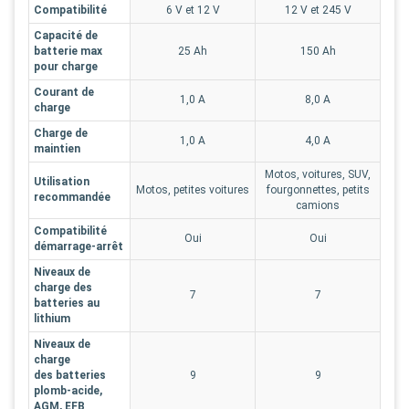
Compatibilité
6 V et 12 V
12 V et 245 V
Capacité de
batterie max
25 Ah
150 Ah
pour charge
Courant de
1,0 A
8,0 A
charge
Charge de
1,0 A
4,0 A
maintien
Motos, voitures, SUV,
Utilisation
Motos, petites voitures
fourgonnettes, petits
recommandée
camions
Compatibilité
Oui
Oui
démarrage-arrêt
Niveaux de
charge des
7
7
batteries au
lithium
Niveaux de
charge
des batteries
9
9
plomb-acide,
AGM, EFB