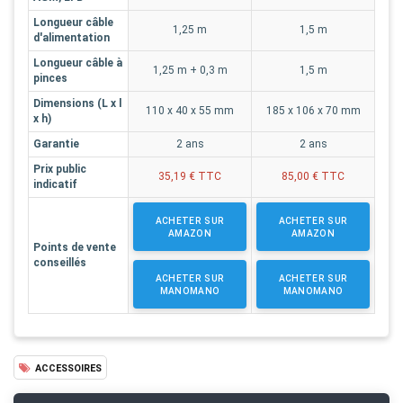
Longueur câble
1,25 m
1,5 m
d'alimentation
Longueur câble à
1,25 m + 0,3 m
1,5 m
pinces
Dimensions (L x l
110 x 40 x 55 mm
185 x 106 x 70 mm
x h)
Garantie
2 ans
2 ans
Prix public
35,19 € TTC
85,00 € TTC
indicatif
ACHETER SUR
ACHETER SUR
AMAZON
AMAZON
Points de vente
conseillés
ACHETER SUR
ACHETER SUR
MANOMANO
MANOMANO
ACCESSOIRES