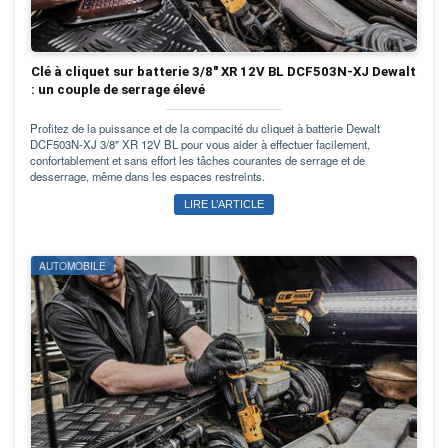
Clé à cliquet sur batterie 3/8" XR 12V BL DCF503N-XJ Dewalt
: un couple de serrage élevé
Profitez de la puissance et de la compacité du cliquet à batterie Dewalt
DCF503N-XJ 3/8" XR 12V BL pour vous aider à effectuer facilement,
confortablement et sans effort les tâches courantes de serrage et de
desserrage, même dans les espaces restreints.
LIRE L’ARTICLE
AUTOMOBILE