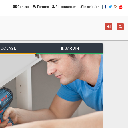
|
Contact
Forums
Se connecter
Inscription
For
Reche
de
rec
ICOLAGE
JARDIN