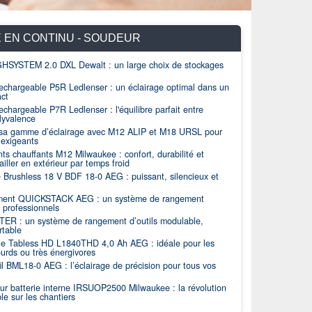
E EN CONTINU - SOUDEUR
SYSTEM 2.0 DXL Dewalt : un large choix de stockages
chargeable P5R Ledlenser : un éclairage optimal dans un
act
hargeable P7R Ledlenser : l'équilibre parfait entre
BÂTIMENT
01
lyvalence
t sa gamme d’éclairage avec M12 ALIP et M18 URSL pour
edlenser : l'équilibre parfait entre
Milwaukee élargi
 exigeants
professionnels e
s chauffants M12 Milwaukee : confort, durabilité et
re 1400 lumens, Work robuste CRI 90, Signature
Travaillez sous de b
vailler en extérieur par temps froid
 répondre à tous vos besoins d’...
projecteur motorisé 
e Brushless 18 V BDF 18-0 AEG : puissant, silencieux et
ent QUICKSTACK AEG : un système de rangement
 professionnels
ER : un système de rangement d’outils modulable,
rtable
rie Tabless HD L1840THD 4,0 Ah AEG : idéale pour les
ourds ou très énergivores
l BML18-0 AEG : l’éclairage de précision pour tous vos
r batterie interne IRSUOP2500 Milwaukee : la révolution
le sur les chantiers