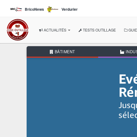
Aller au contenu principal
BricoNews
Verdurier
ACTUALITÉS
TESTS OUTILLAGE
GUID
À LA UNE
BÂTIMENT
INDU
NOS THÉMATIQUES
BÂTIMENT
INDUSTRIE
AUTOMOBILE
BRICOLAGE
JARDIN
AUTRES RUBRIQUES