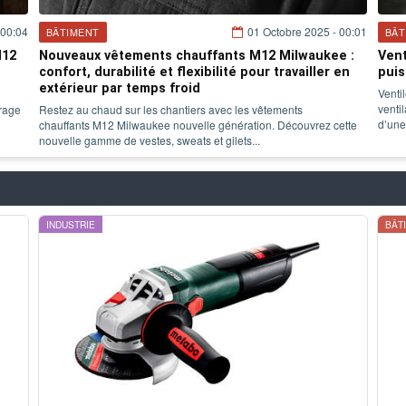
 00:04
01 Octobre 2025 - 00:01
BÂTIMENT
BÂT
M12
Nouveaux vêtements chauffants M12 Milwaukee :
Vent
confort, durabilité et flexibilité pour travailler en
puis
extérieur par temps froid
Venti
venti
irage
Restez au chaud sur les chantiers avec les vêtements
d’une
chauffants M12 Milwaukee nouvelle génération. Découvrez cette
nouvelle gamme de vestes, sweats et gilets...
INDUSTRIE
BÂT