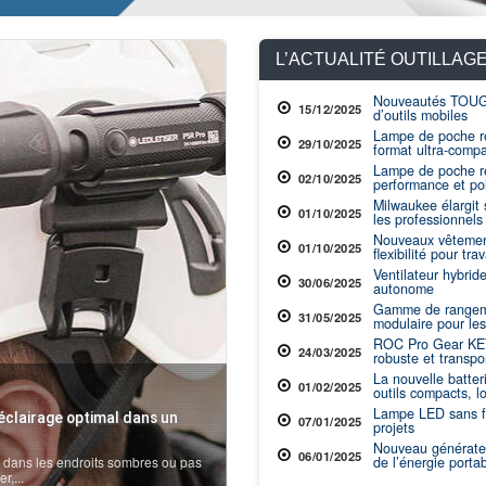
L’ACTUALITÉ OUTILLAG
Nouveautés TOUGH
15/12/2025
d’outils mobiles
Lampe de poche re
29/10/2025
format ultra-comp
Lampe de poche rec
02/10/2025
BÂTIMENT
02 Octobre 2025
performance et po
Milwaukee élargi
Lampe de poche rechargeable P7R L
01/10/2025
les professionnels
performance et polyvalence
Nouveaux vêtement
01/10/2025
Découvrez la gamme P7R Ledlenser : Co
flexibilité pour tra
2000 lumens, Pro haute performance pour
Ventilateur hybrid
30/06/2025
autonome
Gamme de rangem
31/05/2025
modulaire pour les
ROC Pro Gear KET
24/03/2025
robuste et transpo
La nouvelle batte
01/02/2025
outils compacts, l
Lampe LED sans fi
éclairage optimal dans un
07/01/2025
projets
Nouveau générateu
06/01/2025
é dans les endroits sombres ou pas
de l’énergie portab
,...