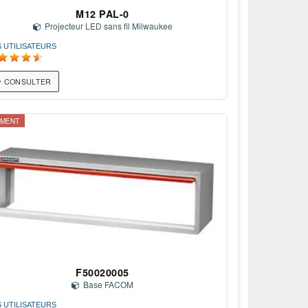
M12 PAL-0
Projecteur LED sans fil Milwaukee
S UTILISATEURS
CONSULTER
IMENT
F50020005
Base FACOM
S UTILISATEURS