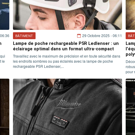
 06:36
29 Octobre 2025 - 06:11
BÂTIMENT
BÂT
n
Lampe de poche rechargeable P5R Ledlenser : un
Lamp
éclairage optimal dans un format ultra-compact
l'éq
poly
qui
Travaillez avec le maximum de précision et en toute sécurité dans
 le
les endroits sombres ou pas éclairés avec la lampe de poche
Décou
rechargeable P5R Ledlenser,...
robus
pour 