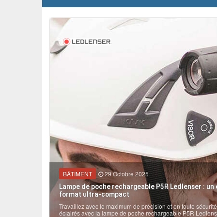
DOSSIERS THÉMATIQUE
ÉVÈNEMENTS / REPORTAGES
LOISIRS CRÉATIFS / DIY
CONCOURS
VIDÉOS
BÂTIMENT
29 Octobre 2025
ckages
Lampe de poche rechargeable P5R Ledlenser : un 
format ultra-compact
choisir le
Travaillez avec le maximum de précision et en toute sécurit
éclairés avec la lampe de poche rechargeable P5R Ledlenser