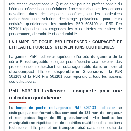
robustesse exceptionnelle. Que ce soit pour les professionnels du
bâtiment nécessitant un éclairage fiable sur chantier, les artisans
travaillant dans des espaces confinés, ou les particuliers
recherchant une solution d’éclairage polyvalente pour leurs
activités quotidiennes, les modèles P5R 503109 et P5R Pro
503101 répondent aux exigences les plus strictes en matière de
performance, de mobilité et de durabilité.
LA LAMPE DE POCHE P5R LEDLENSER : COMPACITÉ ET
EFFICACITÉ POUR LES INTERVENTIONS QUOTIDIENNES
La gamme P5R Ledlenser représente l’
entrée de gamme de la
série P rechargeable
, conçue pour répondre aux besoins des
professionnels recherchant un
éclairage fiable dans un format
ultra-compact
. Elle est
disponible en 2 versions
: la
P5R
503109
et la
P5R Pro 503101
pour répondre à tous les besoins
des utilisateurs.
P5R 503109 Ledlenser : compacte pour une
utilisation quotidienne
La
lampe de poche rechargeable P5R 503109 Ledlenser
se
distingue par son
format ultra-compact de 121 mm de longueur
et son
poids léger de 99 g seulement
. Elle
facilite les
manipulations répétées
lors de contrôles qualité ou d’inspections
techniques. Elle promet un
transport aisé
dans une poche de