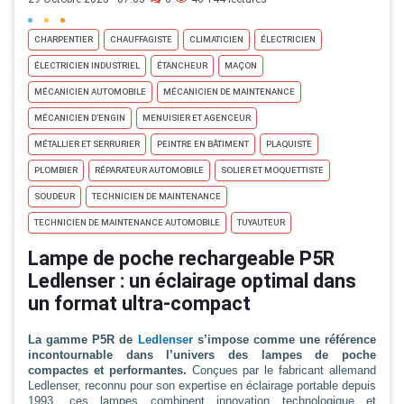
CHARPENTIER
CHAUFFAGISTE
CLIMATICIEN
ÉLECTRICIEN
ÉLECTRICIEN INDUSTRIEL
ÉTANCHEUR
MAÇON
MÉCANICIEN AUTOMOBILE
MÉCANICIEN DE MAINTENANCE
MÉCANICIEN D’ENGIN
MENUISIER ET AGENCEUR
MÉTALLIER ET SERRURIER
PEINTRE EN BÂTIMENT
PLAQUISTE
PLOMBIER
RÉPARATEUR AUTOMOBILE
SOLIER ET MOQUETTISTE
SOUDEUR
TECHNICIEN DE MAINTENANCE
TECHNICIEN DE MAINTENANCE AUTOMOBILE
TUYAUTEUR
Lampe de poche rechargeable P5R
Ledlenser : un éclairage optimal dans
un format ultra-compact
La gamme P5R de
Ledlenser
s’impose comme une référence
incontournable dans l’univers des lampes de poche
compactes et performantes.
Conçues par le fabricant allemand
Ledlenser, reconnu pour son expertise en éclairage portable depuis
1993, ces lampes combinent innovation technologique et