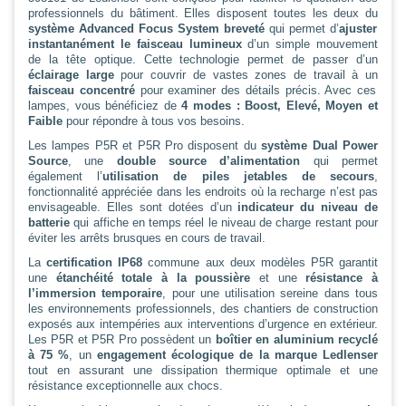
professionnels du bâtiment. Elles disposent toutes les deux du
système Advanced Focus System breveté
qui permet d’
ajuster
instantanément le faisceau lumineux
d’un simple mouvement
de la tête optique. Cette technologie permet de passer d’un
éclairage large
pour couvrir de vastes zones de travail à un
faisceau concentré
pour examiner des détails précis. Avec ces
lampes, vous bénéficiez de
4 modes : Boost, Elevé, Moyen et
Faible
pour répondre à tous vos besoins.
Les lampes P5R et P5R Pro disposent du
système Dual Power
Source
, une
double source d’alimentation
qui permet
également l’
utilisation de piles jetables de secours
,
fonctionnalité appréciée dans les endroits où la recharge n’est pas
envisageable. Elles sont dotées d’un
indicateur du niveau de
batterie
qui affiche en temps réel le niveau de charge restant pour
éviter les arrêts brusques en cours de travail.
La
certification IP68
commune aux deux modèles P5R garantit
une
étanchéité totale à la poussière
et une
résistance à
l’immersion temporaire
, pour une utilisation sereine dans tous
les environnements professionnels, des chantiers de construction
exposés aux intempéries aux interventions d’urgence en extérieur.
Les P5R et P5R Pro possèdent un
boîtier en aluminium recyclé
à 75 %
, un
engagement écologique de la marque Ledlenser
tout en assurant une dissipation thermique optimale et une
résistance exceptionnelle aux chocs.