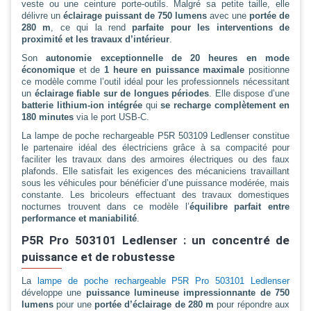
veste ou une ceinture porte-outils. Malgré sa petite taille, elle
délivre un
éclairage puissant de 750 lumens
avec une
portée de
280 m
, ce qui la rend
parfaite pour les interventions de
proximité et les travaux d’intérieur
.
Son
autonomie exceptionnelle de 20 heures en mode
économique
et de
1 heure en puissance maximale
positionne
ce modèle comme l’outil idéal pour les professionnels nécessitant
un
éclairage fiable sur de longues périodes
. Elle dispose d’une
batterie lithium-ion intégrée
qui
se recharge complètement en
180 minutes
via le port USB-C.
La lampe de poche rechargeable P5R 503109 Ledlenser constitue
le partenaire idéal des électriciens grâce à sa compacité pour
faciliter les travaux dans des armoires électriques ou des faux
plafonds. Elle satisfait les exigences des mécaniciens travaillant
sous les véhicules pour bénéficier d’une puissance modérée, mais
constante. Les bricoleurs effectuant des travaux domestiques
nocturnes trouvent dans ce modèle l’
équilibre parfait entre
performance et maniabilité
.
P5R Pro 503101 Ledlenser : un concentré de
puissance et de robustesse
La
lampe de poche rechargeable P5R Pro 503101 Ledlenser
développe une
puissance lumineuse impressionnante de 750
lumens
pour une
portée d’éclairage de 280 m
pour répondre aux