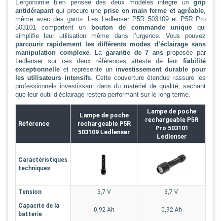
L’ergonomie bien pensée des deux modèles intègre un
grip
antidérapant
qui procure une
prise en main ferme et agréable
,
même avec des gants. Les Ledlenser P5R 503109 et P5R Pro
503101 comportent un
bouton de commande unique
qui
simplifie leur utilisation même dans l’urgence. Vous pouvez
parcourir rapidement les différents modes d’éclairage sans
manipulation complexe
. La
garantie de 7 ans
proposée par
Ledlenser sur ces deux références atteste de leur
fiabilité
exceptionnelle
et représente un
investissement durable pour
les utilisateurs intensifs
. Cette couverture étendue rassure les
professionnels investissant dans du matériel de qualité, sachant
que leur outil d’éclairage restera performant sur le long terme.
Lampe de poche
Lampe de poche
rechargeable P5R
Référence
rechargeable P5R
Pro 503101
503109 Ledlenser
Ledlenser
Caractéristiques
techniques
Tension
3,7 V
3,7 V
Capacité de la
0,92 Ah
0,92 Ah
batterie