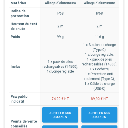
Matériau
Alliage d'aluminium
Alliage d'aluminium
Indice de
IP68
IP68
protection
Hauteur du test
2 m
2 m
de chute
Poids
99 g
116 g
1 x Station de charge
(Type C),
1 x Longe réglable,
1 x pack de piles
1 x pack de piles
rechargeables (14500),
Inclus
rechargeables (14500),
1 x Pochette,
1x Longe réglable
1 x Protection anti-
roulement (Type C),
1 x Câble de charge
(USB-C)
Prix public
74,90 € HT
89,90 € HT
indicatif
ACHETER SUR
ACHETER SUR
AMAZON
AMAZON
Points de vente
conseillés