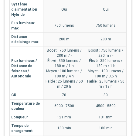
Système
d'alimentation
Oui
Oui
Hybride
Flux lumineux
750 lumens
750 lumens
max
Distance
280 m
280 m
d'éclairage max
Boost : 750 lumens /
Boost : 750 lumens /
280 m / -
280 m / -
Flux lumineux /
Élevé : 350 lumens /
Élevé : 350 lumens /
Distance de
180 m / 1 h
180 m / 1 h
faisceau /
Moyen : 100 lumens /
Moyen : 100 lumens /
Autonomie
100 m / 4 h
100 m / 3,5 h
Faible : 25 lumens / 50
Faible : 25 lumens / 50
m / 20 h
m / 18 h
CRI
70
80
Température de
6000 - 7500
4500 - 5500
couleur
Longueur
121 mm
131 mm
Temps de
180 min
180 min
chargement