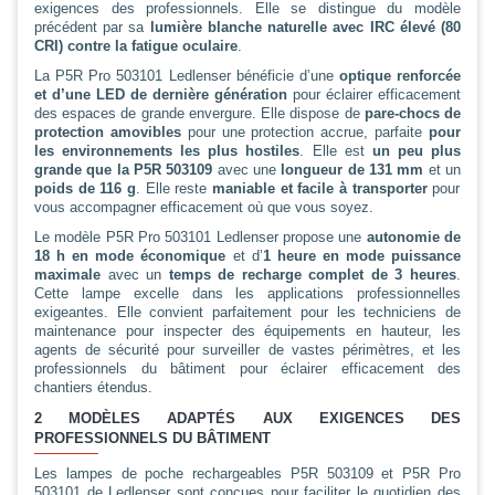
exigences des professionnels. Elle se distingue du modèle
précédent par sa
lumière blanche naturelle avec IRC élevé (80
CRI) contre la fatigue oculaire
.
La P5R Pro 503101 Ledlenser bénéficie d’une
optique renforcée
et d’une LED de dernière génération
pour éclairer efficacement
des espaces de grande envergure. Elle dispose de
pare-chocs de
protection amovibles
pour une protection accrue, parfaite
pour
les environnements les plus hostiles
. Elle est
un peu plus
grande que la P5R 503109
avec une
longueur de 131 mm
et un
poids de 116 g
. Elle reste
maniable et facile à transporter
pour
vous accompagner efficacement où que vous soyez.
Le modèle P5R Pro 503101 Ledlenser propose une
autonomie de
18 h en mode économique
et d’
1 heure en mode puissance
maximale
avec un
temps de recharge complet de 3 heures
.
Cette lampe excelle dans les applications professionnelles
exigeantes. Elle convient parfaitement pour les techniciens de
maintenance pour inspecter des équipements en hauteur, les
agents de sécurité pour surveiller de vastes périmètres, et les
professionnels du bâtiment pour éclairer efficacement des
chantiers étendus.
2 MODÈLES ADAPTÉS AUX EXIGENCES DES
PROFESSIONNELS DU BÂTIMENT
Les lampes de poche rechargeables P5R 503109 et P5R Pro
503101 de Ledlenser sont conçues pour faciliter le quotidien des