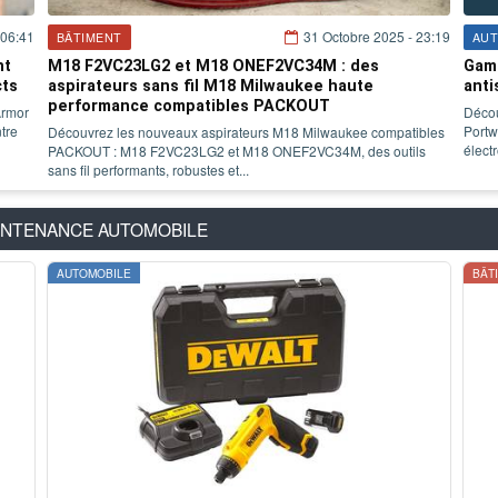
 06:41
31 Octobre 2025 - 23:19
BÂTIMENT
AUT
nt
M18 F2VC23LG2 et M18 ONEF2VC34M : des
Gamm
cts
aspirateurs sans fil M18 Milwaukee haute
anti
performance compatibles PACKOUT
Armor
Décou
tre
Portw
Découvrez les nouveaux aspirateurs M18 Milwaukee compatibles
élect
PACKOUT : M18 F2VC23LG2 et M18 ONEF2VC34M, des outils
sans fil performants, robustes et...
INTENANCE AUTOMOBILE
AUTOMOBILE
BÂT