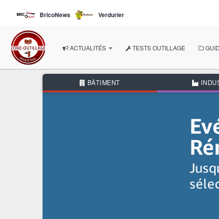
Aller au contenu principal
BricoNews
Verdurier
ACTUALITÉS
TESTS OUTILLAGE
GUID
À LA UNE
BÂTIMENT
INDU
NOS THÉMATIQUES
BÂTIMENT
INDUSTRIE
AUTOMOBILE
BRICOLAGE
JARDIN
AUTRES RUBRIQUES