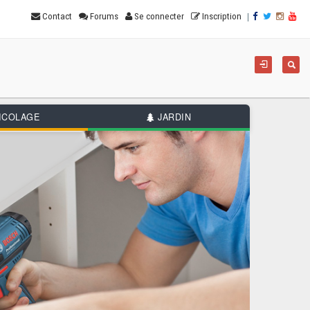
|
Contact
Forums
Se connecter
Inscription
For
Reche
de
rec
ICOLAGE
JARDIN