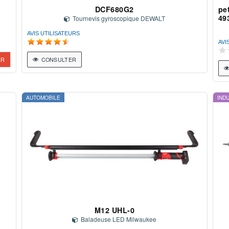
DCF680G2
pe
49
Tournevis gyroscopique DEWALT
AVIS UTILISATEURS
AVI
ER
CONSULTER
AUTOMOBILE
IND
M12 UHL-0
Baladeuse LED Milwaukee