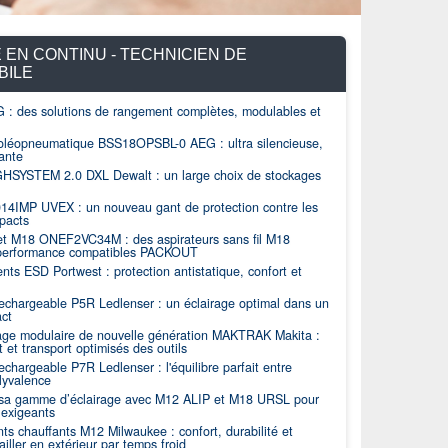
 EN CONTINU - TECHNICIEN DE
BILE
 des solutions de rangement complètes, modulables et
oléopneumatique BSS18OPSBL-0 AEG : ultra silencieuse,
ante
BÂTIMENT
14
SYSTEM 2.0 DXL Dewalt : un large choix de stockages
 Dewalt : un large choix de stockages
HexArmor Helix 3
14IMP UVEX : un nouveau gant de protection contre les
coupures et les 
pacts
.0 DXL de Dewalt, qui vous aideront à choisir le
Protégez efficacem
 M18 ONEF2VC34M : des aspirateurs sans fil M18
ieux adapté à vos besoins et à...
garantissant une prot
performance compatibles PACKOUT
s ESD Portwest : protection antistatique, confort et
chargeable P5R Ledlenser : un éclairage optimal dans un
act
age modulaire de nouvelle génération MAKTRAK Makita :
et transport optimisés des outils
hargeable P7R Ledlenser : l'équilibre parfait entre
lyvalence
t sa gamme d’éclairage avec M12 ALIP et M18 URSL pour
 exigeants
s chauffants M12 Milwaukee : confort, durabilité et
vailler en extérieur par temps froid