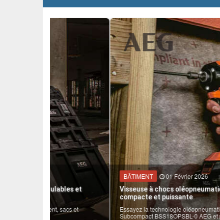
DOSSIERS THÉMATIQUE
ÉVÈNEMENTS / REPORTAGES
LOISIRS CRÉATIFS / DIY
CONCOURS
VIDÉOS
BÂTIMENT
01 Février 2026
bles et
Visseuse à chocs oléopneumatique BSS18OPSBL-0 A
compacte et puissante
sacs et
Essayez la technologie oléopneumatique avec la nouvelle vi
Subcompact BSS18OPSBL-0 AEG et profitez d’une compacité 