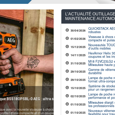
L’ACTUALITÉ OUTILLAGE
MAINTENANCE AUTOMO
QUICKSTACK AEG :
30/04/2026
robustes
Visseuse à chocs 
01/02/2026
compacte et puiss
BÂTIMENT
15 Décembre 2025
Nouveautés TOUGH
15/12/2025
d’outils mobiles
Nouveautés TOUGHSYSTEM 2.0 DXL
HexArmor Helix 30
d’outils mobiles
14/11/2025
coupures et les im
Découvrez les nouveaux Thoughtsystem 2
M18 F2VC23LG2 et
système de stockage et de transport le m
31/10/2025
Milwaukee haute 
Gamme de vêtement
29/10/2025
durabilité
Lampe de poche re
29/10/2025
format ultra-comp
Système de stock
15/10/2025
pour un rangement 
Lampe de poche rec
02/10/2025
performance et po
EG : ultra silencieuse,
Milwaukee élargi
01/10/2025
les professionnels
sseuse à chocs sans fil
Nouveaux vêtement
01/10/2025
et d’un couple sans...
flexibilité pour tra