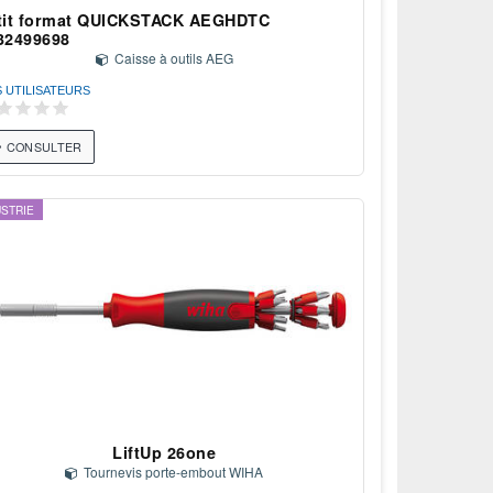
tit format QUICKSTACK AEGHDTC
32499698
Caisse à outils AEG
S UTILISATEURS
CONSULTER
USTRIE
LiftUp 26one
Tournevis porte-embout WIHA