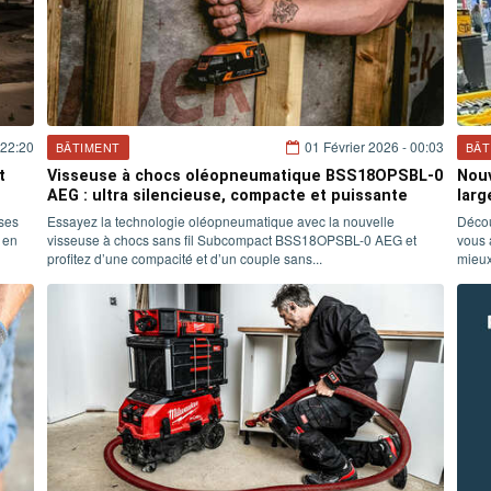
 22:20
01 Février 2026 - 00:03
BÂTIMENT
BÂT
t
Visseuse à chocs oléopneumatique BSS18OPSBL-0
Nou
AEG : ultra silencieuse, compacte et puissante
larg
ses
Essayez la technologie oléopneumatique avec la nouvelle
Décou
 en
visseuse à chocs sans fil Subcompact BSS18OPSBL-0 AEG et
vous 
profitez d’une compacité et d’un couple sans...
mieux