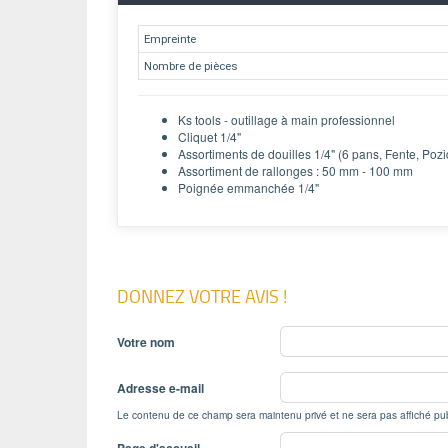
Empreinte
Nombre de pièces
Ks tools - outillage à main professionnel
Cliquet 1/4"
Assortiments de douilles 1/4" (6 pans, Fente, Pozidri
Assortiment de rallonges : 50 mm - 100 mm
Poignée emmanchée 1/4"
DONNEZ VOTRE AVIS !
Votre nom
Adresse e-mail
Le contenu de ce champ sera maintenu privé et ne sera pas affiché pu
Page d'accueil