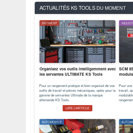
ACTUALITÉS KS TOOLS
DU MOMENT
BÂTIMENT
INDUST
Organisez vos outils intelligemment avec
SCM 850
les servantes ULTIMATE KS Tools
modula
Pour un rangement pratique et bien organisé de vos
Pour une 
outils de travail et pièces mécaniques, optez pour la
travail, 
gamme de servantes Ultimate de la marque
modulabl
allemande KS Tools.
rangement
LIRE L’ARTICLE
AUTOMOBILE
AUTOM