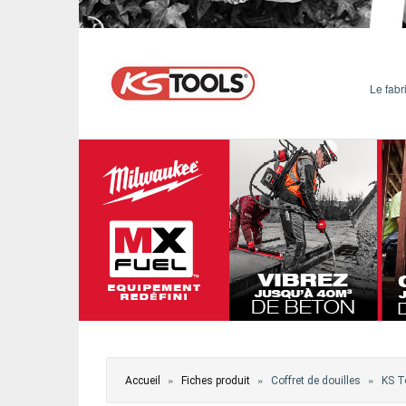
ÉVÈNEMENTS / REPORTAGES
LOISIRS CRÉATIFS / DIY
Le fabr
CONCOURS
VIDÉOS
Vous êtes ici
»
»
»
Accueil
Fiches produit
Coffret de douilles
KS T