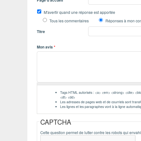
M'avertir quand une réponse est apportée
Tous les commentaires
Réponses à mon co
Titre
Mon avis
*
Tags HTML autorisés : <a> <em> <strong> <cite> <blo
<dt> <dd>
Les adresses de pages web et de courriels sont trans
Les lignes et les paragraphes vont à la ligne automat
CAPTCHA
Cette question permet de lutter contre les robots qui envahi