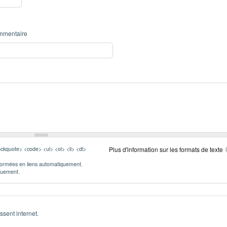
mmentaire
ckquote> <code> <ul> <ol> <li> <dl>
Plus d'information sur les formats de texte
formées en liens automatiquement.
iquement.
ssent internet.