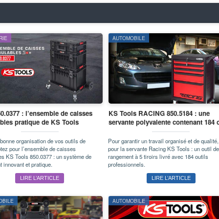
RIE
AUTOMOBILE
.0377 : l’ensemble de caisses
KS Tools RACING 850.5184 : une
bles pratique de KS Tools
servante polyvalente contenant 184 o
bonne organisation de vos outils de
Pour garantir un travail organisé et de qualité
optez pour l’ensemble de caisses
pour la servante Racing KS Tools : un outil de
es KS Tools 850.0377 : un système de
rangement à 5 tiroirs livré avec 184 outils
 innovant et pratique.
professionnels.
LIRE L’ARTICLE
LIRE L’ARTICLE
OBILE
AUTOMOBILE