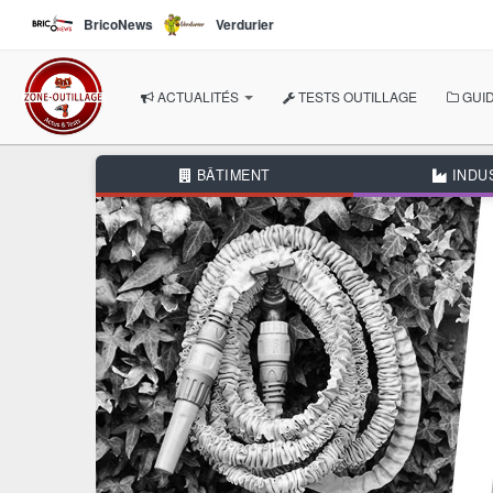
Aller au contenu principal
BricoNews
Verdurier
ACTUALITÉS
TESTS OUTILLAGE
GUID
À LA UNE
BÂTIMENT
INDU
NOS THÉMATIQUES
BÂTIMENT
INDUSTRIE
AUTOMOBILE
BRICOLAGE
JARDIN
AUTRES RUBRIQUES
DOSSIERS THÉMATIQUE