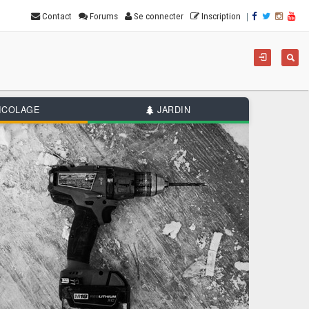
|
Contact
Forums
Se connecter
Inscription
For
Reche
de
rec
ICOLAGE
JARDIN