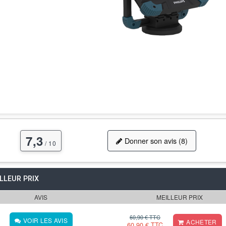
7,3
Donner son avis (8)
/ 10
LLEUR PRIX
AVIS
MEILLEUR PRIX
60,90 € TTC
VOIR LES AVIS
ACHETER
60,90 € TTC