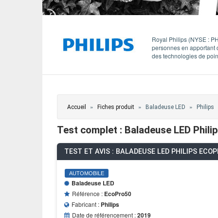
ÉVÈNEMENTS / REPORTAGES
LOISIRS CRÉATIFS / DIY
Royal Philips (NYSE : PHG
personnes en apportant de
des technologies de point
CONCOURS
VIDÉOS
Vous êtes ici
»
»
»
Accueil
Fiches produit
Baladeuse LED
Philips
Test complet : Baladeuse LED Phili
TEST ET AVIS : BALADEUSE LED PHILIPS ECO
AUTOMOBILE
Baladeuse LED
Référence :
EcoPro50
Fabricant :
Philips
Date de référencement :
2019