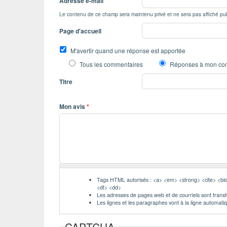
Adresse e-mail
Le contenu de ce champ sera maintenu privé et ne sera pas affiché pu
Page d'accueil
M'avertir quand une réponse est apportée
Tous les commentaires
Réponses à mon co
Titre
Mon avis
*
Tags HTML autorisés : <a> <em> <strong> <cite> <blo
<dt> <dd>
Les adresses de pages web et de courriels sont trans
Les lignes et les paragraphes vont à la ligne automat
CAPTCHA