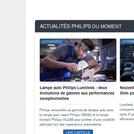
ACTUALITÉS PHILIPS
DU MOMENT
AUTOMOBILE
AUTOM
Lampe auto Philips Lumileds : deux
Nouvel
évolutions de gamme aux performances
Slim po
exceptionnelles
Lumileds 
compacte
Philips renouvelle sa gamme de lampes auto avec
sans-fil p
la lampe pour capot Philips CBH52 et la lampe
efficacem
frontale Philips HL22M pour profiter d’une visibilité
optimale lors des réparations automobiles.
LIRE L’ARTICLE