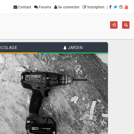
|
Contact
Forums
Se connecter
Inscription
For
Reche
de
rec
ICOLAGE
JARDIN