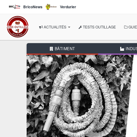
Aller au contenu principal
BricoNews
Verdurier
ACTUALITÉS
TESTS OUTILLAGE
GUID
À LA UNE
BÂTIMENT
INDU
NOS THÉMATIQUES
BÂTIMENT
INDUSTRIE
AUTOMOBILE
BRICOLAGE
JARDIN
AUTRES RUBRIQUES
DOSSIERS THÉMATIQUE