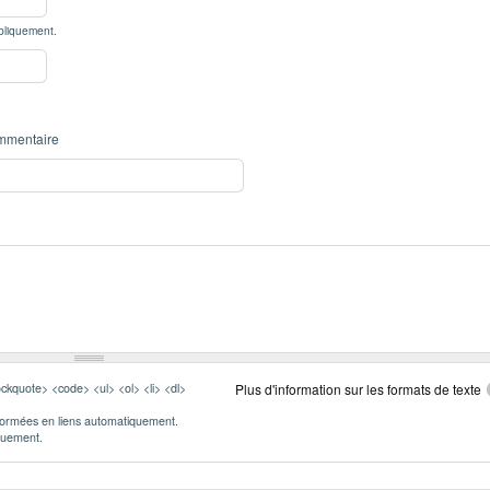
bliquement.
mmentaire
ckquote> <code> <ul> <ol> <li> <dl>
Plus d'information sur les formats de texte
formées en liens automatiquement.
iquement.