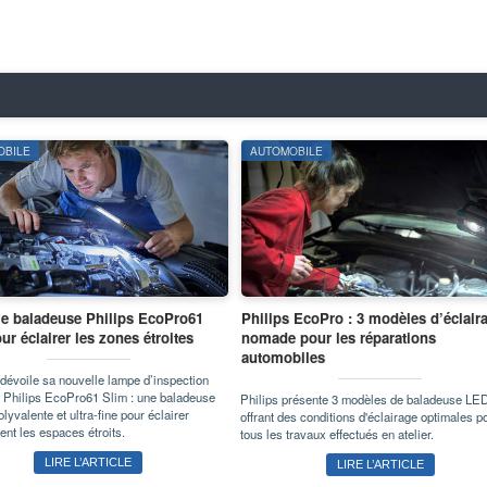
OBILE
AUTOMOBILE
le baladeuse Philips EcoPro61
Philips EcoPro : 3 modèles d’éclair
ur éclairer les zones étroites
nomade pour les réparations
automobiles
dévoile sa nouvelle lampe d’inspection
 Philips EcoPro61 Slim : une baladeuse
Philips présente 3 modèles de baladeuse LE
olyvalente et ultra-fine pour éclairer
offrant des conditions d'éclairage optimales p
ent les espaces étroits.
tous les travaux effectués en atelier.
LIRE L’ARTICLE
LIRE L’ARTICLE