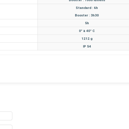
Standard : 6h
Booster : 3h30
5h
0° à 40° C
1212 g
IP 54