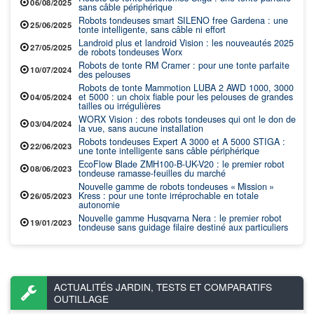
06/08/2025
sans câble périphérique
Robots tondeuses smart SILENO free Gardena : une
25/06/2025
tonte intelligente, sans câble ni effort
Landroid plus et landroid Vision : les nouveautés 2025
27/05/2025
de robots tondeuses Worx
Robots de tonte RM Cramer : pour une tonte parfaite
10/07/2024
des pelouses
Robots de tonte Mammotion LUBA 2 AWD 1000, 3000
et 5000 : un choix fiable pour les pelouses de grandes
04/05/2024
tailles ou irrégulières
WORX Vision : des robots tondeuses qui ont le don de
03/04/2024
la vue, sans aucune installation
Robots tondeuses Expert A 3000 et A 5000 STIGA :
22/06/2023
une tonte intelligente sans câble périphérique
EcoFlow Blade ‎ZMH100-B-UK-V20 : le premier robot
08/06/2023
tondeuse ramasse-feuilles du marché
Nouvelle gamme de robots tondeuses « Mission »
Kress : pour une tonte irréprochable en totale
26/05/2023
autonomie
Nouvelle gamme Husqvarna Nera : le premier robot
19/01/2023
tondeuse sans guidage filaire destiné aux particuliers
ACTUALITÉS JARDIN, TESTS ET COMPARATIFS
OUTILLAGE