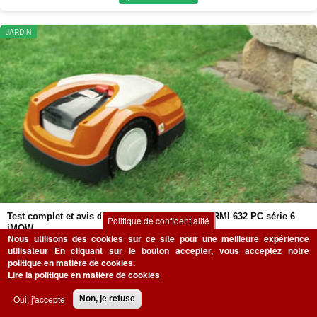
JARDIN
Test complet et avis du Robot tondeuse STIHL RMI 632 PC série 6
Politique de confidentialité
iMOW
Nous utilisons des cookies sur ce site pour une meilleure expérience
21 Octobre 2021
Kim LÉON
0 réaction
utilisateur
En cliquant sur le bouton accepter, vous acceptez notre
politique en matière de cookies.
Pour tondre votre pelouse sans effort et avec des résultats impeccables, optez
Lire la politique en matière de cookies
pour le robot tondeuse STIHL RMI 632 PC série 6 iMOW. Découvrez notre test
et...
Oui, j'accepte
Non, je refuse
LIRE L’ARTICLE