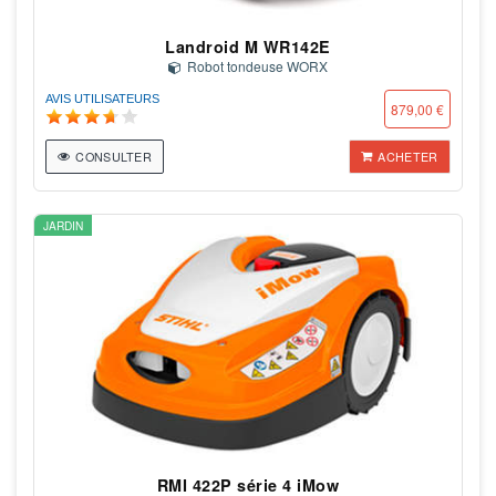
Landroid M WR142E
Robot tondeuse WORX
AVIS UTILISATEURS
879,00 €
CONSULTER
ACHETER
JARDIN
RMI 422P série 4 iMow