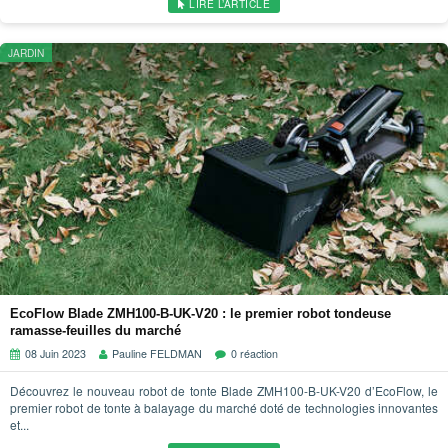
LIRE L’ARTICLE
JARDIN
EcoFlow Blade ‎ZMH100-B-UK-V20 : le premier robot tondeuse
ramasse-feuilles du marché
08 Juin 2023
Pauline FELDMAN
0 réaction
Découvrez le nouveau robot de tonte Blade ZMH100-B-UK-V20 d’EcoFlow, le
premier robot de tonte à balayage du marché doté de technologies innovantes
et...