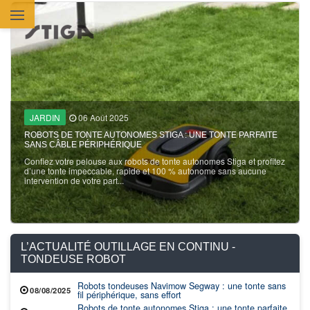
Aller au contenu principal
JARDIN
06 Août 2025
ROBOTS DE TONTE AUTONOMES STIGA : UNE TONTE PARFAITE
SANS CÂBLE PÉRIPHÉRIQUE
Confiez votre pelouse aux robots de tonte autonomes Stiga et profitez
d’une tonte impeccable, rapide et 100 % autonome sans aucune
intervention de votre part...
L’ACTUALITÉ OUTILLAGE EN CONTINU -
TONDEUSE ROBOT
Robots tondeuses Navimow Segway : une tonte sans
08/08/2025
fil périphérique, sans effort
Robots de tonte autonomes Stiga : une tonte parfaite