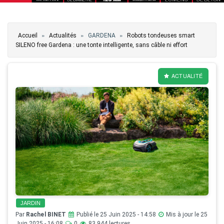
Vous êtes ici
»
»
»
Accueil
Actualités
GARDENA
Robots tondeuses smart
SILENO free Gardena : une tonte intelligente, sans câble ni effort
ACTUALITÉ
JARDIN
Par
Rachel BINET
Publié le 25 Juin 2025 - 14:58
Mis à jour le 25
Juin 2025 - 16:08
0
83 944 lectures