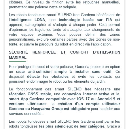
clôtures. Ce niveau de finition évite les retouches manuelles,
promettant une pelouse nette et soignée.
Les robots tondeuses smart SILENO free Gardena bénéficient de
l’
intelligence LONA
, une
technologie basée sur l’IA
qui
apprend, cartographie et s’adapte à chaque jardin. Cela permet
d’optimiser les trajets de tonte et s’adapter aux changements de
votre espace extérieur. Vous pouvez définir des zones
personnalisées, exclure certaines parties avec des zones de non-
tonte, et suivre le parcours du robot en direct via l’application.
SÉCURITÉ RENFORCÉE ET CONFORT D’UTILISATION
MAXIMAL
Pour protéger le robot et votre pelouse, Gardena propose en option
un
radar anti-collision simple à installer sans outil
. Ce
dispositif
détecte les obstacles
et évite les contacts qui
pourraient endommager le robot ou les éléments du jardin.
Le fonctionnement des smart SILENO free nécessite une
réception GNSS stable
, une
connexion Internet active
et la
smart App Gardena compatible avec iOS 17 ou Android 9 et
versions ultérieures
. La
création d’un compte utilisateur
Gardena ou Husqvarna Group est obligatoire
pour accéder aux
services connectés.
Les robots tondeuses smart SILENO free Gardena sont parmi les
robots tondeuses
les plus silencieux de leur catégorie
. Grâce à