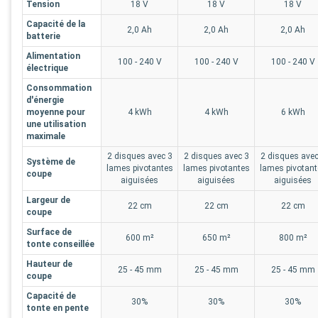
Tension
18 V
18 V
18 V
Capacité de la
2,0 Ah
2,0 Ah
2,0 Ah
batterie
Alimentation
100 - 240 V
100 - 240 V
100 - 240 V
électrique
Consommation
d'énergie
moyenne pour
4 kWh
4 kWh
6 kWh
une utilisation
maximale
2 disques avec 3
2 disques avec 3
2 disques avec
Système de
lames pivotantes
lames pivotantes
lames pivotant
coupe
aiguisées
aiguisées
aiguisées
Largeur de
22 cm
22 cm
22 cm
coupe
Surface de
600 m²
650 m²
800 m²
tonte conseillée
Hauteur de
25 - 45 mm
25 - 45 mm
25 - 45 mm
coupe
Capacité de
30%
30%
30%
tonte en pente