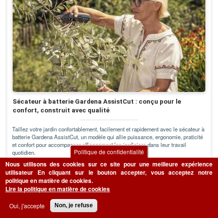
Sécateur à batterie Gardena AssistCut : conçu pour le
confort, construit avec qualité
Taillez votre jardin confortablement, facilement et rapidement avec le sécateur à
batterie Gardena AssistCut, un modèle qui allie puissance, ergonomie, praticité
et confort pour accompagner efficacement les jardiniers dans leur travail
Politique de confidentialité
quotidien.
Nous utilisons des cookies sur ce site pour une meilleure expérience
LIRE LA SUITE
utilisateur
En cliquant sur le bouton accepter, vous acceptez notre
politique en matière de cookies.
Lire la politique en matière de cookies
Oui, j'accepte
Non, je refuse
BRICOLAGE