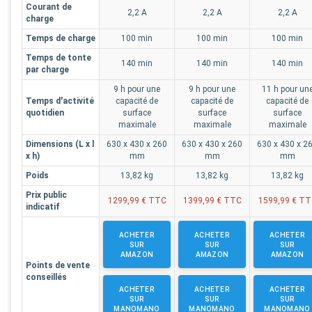
Courant de
2,2 A
2,2 A
2,2 A
charge
Temps de charge
100 min
100 min
100 min
Temps de tonte
140 min
140 min
140 min
par charge
9 h pour une
9 h pour une
11 h pour un
Temps d'activité
capacité de
capacité de
capacité de
quotidien
surface
surface
surface
maximale
maximale
maximale
Dimensions (L x l
630 x 430 x 260
630 x 430 x 260
630 x 430 x 2
x h)
mm
mm
mm
Poids
13,82 kg
13,82 kg
13,82 kg
Prix public
1299,99 € TTC
1399,99 € TTC
1599,99 € T
indicatif
ACHETER
ACHETER
ACHETER
SUR
SUR
SUR
AMAZON
AMAZON
AMAZON
Points de vente
conseillés
ACHETER
ACHETER
ACHETER
SUR
SUR
SUR
MANOMANO
MANOMANO
MANOMANO