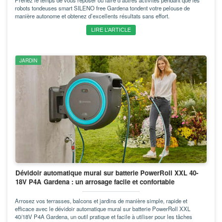
Prenez le temps de vous reposer ou faire d’autres activités pendant que les
robots tondeuses smart SILENO free Gardena tondent votre pelouse de
manière autonome et obtenez d’excellents résultats sans effort.
LIRE L’ARTICLE
JARDIN
Dévidoir automatique mural sur batterie PowerRoll XXL 40-
18V P4A Gardena : un arrosage facile et confortable
Arrosez vos terrasses, balcons et jardins de manière simple, rapide et
efficace avec le dévidoir automatique mural sur batterie PowerRoll XXL
40/18V P4A Gardena, un outil pratique et facile à utiliser pour les tâches