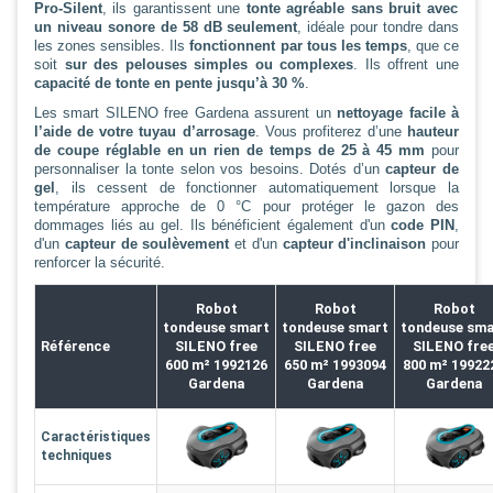
Pro-Silent
, ils garantissent une
tonte agréable sans bruit avec
un niveau sonore de 58 dB seulement
, idéale pour tondre dans
les zones sensibles. Ils
fonctionnent par tous les temps
, que ce
soit
sur des pelouses simples ou complexes
. Ils offrent une
capacité de tonte en pente jusqu’à 30 %
.
Les smart SILENO free Gardena assurent un
nettoyage facile à
l’aide de votre tuyau d’arrosage
. Vous profiterez d’une
hauteur
de coupe réglable en un rien de temps
de 25 à 45 mm
pour
personnaliser la tonte selon vos besoins. Dotés d’un
capteur de
gel
, ils cessent de fonctionner automatiquement lorsque la
température approche de 0 °C pour protéger le gazon des
dommages liés au gel. Ils bénéficient également d'un
code PIN
,
d'un
capteur de soulèvement
et d'un
capteur d'inclinaison
pour
renforcer la sécurité.
Robot
Robot
Robot
tondeuse smart
tondeuse smart
tondeuse sma
Référence
SILENO free
SILENO free
SILENO fre
600 m² 1992126
650 m² 1993094
800 m² 19922
Gardena
Gardena
Gardena
Caractéristiques
techniques