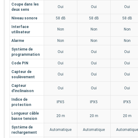
Coupe dans les
Oui
Oui
Oui
deux sens
Niveau sonore
58 dB
58 dB
58 dB
Interface
Non
Non
Non
utilisateur
Alarme
Non
Non
Non
Système de
Oui
Oui
Oui
programmation
Code PIN
Oui
Oui
Oui
Capteur de
Oui
Oui
Oui
soulèvement
Capteur
Oui
Oui
Oui
d'inclinaison
Indice de
IPX5
IPX5
IPX5
protection
Longueur câble
20 m
20 m
20 m
basse tension
Système de
Automatique
Automatique
Automatique
rechargement