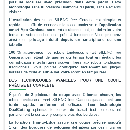
pour
se localiser avec précision dans votre jardin
. Cette
technologie sans fil
préserve l’harmonie du jardin, sans éléments
visibles.
L’
installation
des smart SILENO free Gardena est
simple et
rapide
. Il suffit de connecter le robot tondeuse à l’
application
smart App Gardena
, sans frais d’abonnement, de délimiter votre
terrain et votre tondeuse est prête à fonctionner. Vous profiterez
ainsi d’un
pilotage intuitif depuis un smartphone ou une
tablette
.
100 % autonomes
, les robots tondeuses smart SILENO free
Gardena permettent de
gagner du temps tout en évitant les
complications techniques
souvent liées aux robots tondeuses
traditionnels. Vous pouvez
configurer facilement
les plages
horaires de tonte et
surveiller votre robot en temps réel
.
DES TECHNOLOGIES AVANCÉES POUR UNE COUPE
PRÉCISE ET COMPLÈTE
Équipés de
2 plateaux de coupe avec 3 lames chacun
, les
robots tondeuses smart SILENO free Gardena garantissent une
tonte rapide, uniforme et efficace
. Leur
technologie
DualCutting
optimise le temps de travail tout en couvrant
parfaitement la surface, y compris près des bordures.
La
fonction Trim-to-Edge
assure une
coupe précise jusqu’à
1 cm des bordures de pelouses
délimitées par des murs ou