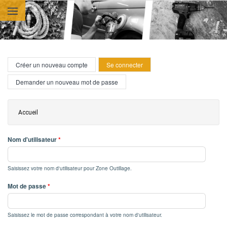
Aller au contenu principal
Onglets principaux
Créer un nouveau compte
Se connecter
(onglet actif)
Demander un nouveau mot de passe
Vous êtes ici
Accueil
Nom d'utilisateur
*
Saisissez votre nom d'utilisateur pour Zone Outillage.
Mot de passe
*
Saisissez le mot de passe correspondant à votre nom d'utilisateur.