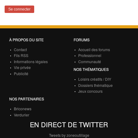
À PROPOS DU SITE
FORUMS
Contact
Accueil des forums
Fils RSS
Professionnel
Informations légales
Communauté
Vie privée
NOS THÉMATIQUES
Publicité
Loisirs créatifs / DIY
Dossiers thématique
Jeux concours
NOS PARTENAIRES
Briconews
Verdurier
EN DIRECT DE TWITTER
Tweets by zoneoutillage