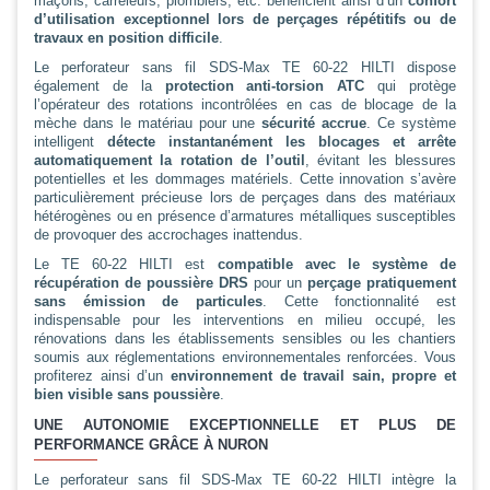
maçons, carreleurs, plombiers, etc. bénéficient ainsi d’un
confort
d’utilisation exceptionnel lors de perçages répétitifs ou de
travaux en position difficile
.
Le perforateur sans fil SDS-Max TE 60-22 HILTI dispose
également de la
protection anti-torsion ATC
qui protège
l’opérateur des rotations incontrôlées en cas de blocage de la
mèche dans le matériau pour une
sécurité accrue
. Ce système
intelligent
détecte instantanément les blocages et arrête
automatiquement la rotation de l’outil
, évitant les blessures
potentielles et les dommages matériels. Cette innovation s’avère
particulièrement précieuse lors de perçages dans des matériaux
hétérogènes ou en présence d’armatures métalliques susceptibles
de provoquer des accrochages inattendus.
Le TE 60-22 HILTI est
compatible avec le système de
récupération de poussière DRS
pour un
perçage pratiquement
sans émission de particules
. Cette fonctionnalité est
indispensable pour les interventions en milieu occupé, les
rénovations dans les établissements sensibles ou les chantiers
soumis aux réglementations environnementales renforcées. Vous
profiterez ainsi d’un
environnement de travail sain, propre et
bien visible sans poussière
.
UNE AUTONOMIE EXCEPTIONNELLE ET PLUS DE
PERFORMANCE GRÂCE À NURON
Le perforateur sans fil SDS-Max TE 60-22 HILTI intègre la