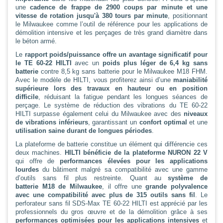
une
cadence de frappe de 2900 coups par minute et une
vitesse de rotation jusqu'à 380 tours par minute
, positionnant
le Milwaukee comme l’outil de référence pour les applications de
démolition intensive et les perçages de très grand diamètre dans
le béton armé.
Le
rapport poids/puissance offre un avantage significatif pour
le TE 60-22 HILTI
avec un
poids plus léger de 6,4 kg sans
batterie
contre 8,5 kg sans batterie pour le Milwaukee M18 FHM.
Avec le modèle de HILTI, vous profiterez ainsi d’une
maniabilité
supérieure lors des travaux en hauteur ou en position
difficile
, réduisant la fatigue pendant les longues séances de
perçage. Le système de réduction des vibrations du TE 60-22
HILTI surpasse également celui du Milwaukee avec des
niveaux
de vibrations inférieurs
, garantissant un
confort optimal
et une
utilisation saine durant de longues périodes
.
La plateforme de batterie constitue un élément qui différencie ces
deux machines.
HILTI bénéficie de la plateforme NURON 22 V
qui offre de
performances élevées pour les applications
lourdes
du bâtiment malgré sa compatibilité avec une gamme
d’outils sans fil plus restreinte. Quant au
système de
batterie M18 de Milwaukee
, il offre une
grande polyvalence
avec une compatibilité avec plus de 315 outils sans fil
. Le
perforateur sans fil SDS-Max TE 60-22 HILTI est apprécié par les
professionnels du gros œuvre et de la démolition grâce à ses
performances optimisées pour les applications intensives
et