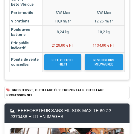
béton/brique
Porte-outils
SDS-Max
SDS-Max
Vibrations
10,0 m/s²
12,25 m/s²
Poids avec
8,24 kg
10,2 kg
batterie
Prix public
2128,00 € HT
1134,00 € HT
indicatif
Points de vente
SITE OFFICIEL
REVENDEURS
conseillés
HILTI
MILWAUKEE
,
,
GROS ŒUVRE
OUTILLAGE ÉLECTROPORTATIF
OUTILLAGE
PROFESSIONNEL
PERFORATEUR SANS FIL SDS-MAX TE 60-22
2370438 HILTI EN IMAGES