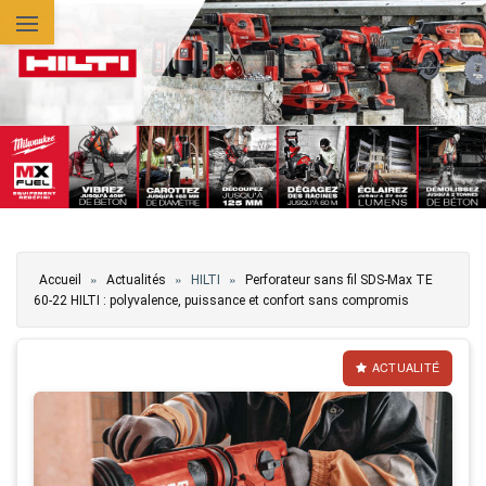
Aller au contenu principal
Vous êtes ici
»
»
»
Accueil
Actualités
HILTI
Perforateur sans fil SDS-Max TE
60-22 HILTI : polyvalence, puissance et confort sans compromis
ACTUALITÉ