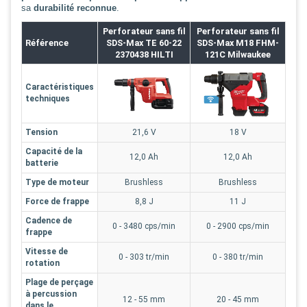
sa
durabilité reconnue
.
Perforateur sans fil
Perforateur sans fil
Référence
SDS-Max TE 60-22
SDS-Max M18 FHM-
2370438 HILTI
121C Milwaukee
Caractéristiques
techniques
Tension
21,6 V
18 V
Capacité de la
12,0 Ah
12,0 Ah
batterie
Type de moteur
Brushless
Brushless
Force de frappe
8,8 J
11 J
Cadence de
0 - 3480 cps/min
0 - 2900 cps/min
frappe
Vitesse de
0 - 303 tr/min
0 - 380 tr/min
rotation
Plage de perçage
à percussion
12 - 55 mm
20 - 45 mm
dans le