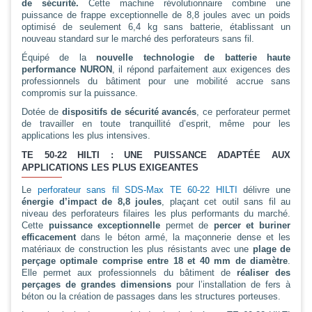
de sécurité.
Cette machine révolutionnaire combine une
puissance de frappe exceptionnelle de 8,8 joules avec un poids
optimisé de seulement 6,4 kg sans batterie, établissant un
nouveau standard sur le marché des perforateurs sans fil.
Équipé de la
nouvelle technologie de batterie haute
performance NURON
, il répond parfaitement aux exigences des
professionnels du bâtiment pour une mobilité accrue sans
compromis sur la puissance.
Dotée de
dispositifs de sécurité avancés
, ce perforateur permet
de travailler en toute tranquillité d’esprit, même pour les
applications les plus intensives.
TE 50-22 HILTI : UNE PUISSANCE ADAPTÉE AUX
APPLICATIONS LES PLUS EXIGEANTES
Le
perforateur sans fil SDS-Max TE 60-22 HILTI
délivre une
énergie d’impact de 8,8 joules
, plaçant cet outil sans fil au
niveau des perforateurs filaires les plus performants du marché.
Cette
puissance exceptionnelle
permet de
percer et buriner
efficacement
dans le béton armé, la maçonnerie dense et les
matériaux de construction les plus résistants avec une
plage de
perçage optimale comprise entre 18 et 40 mm de diamètre
.
Elle permet aux professionnels du bâtiment de
réaliser des
perçages de grandes dimensions
pour l’installation de fers à
béton ou la création de passages dans les structures porteuses.