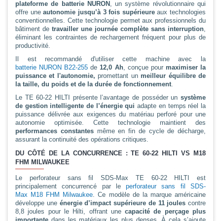
plateforme de batterie NURON
, un système révolutionnaire qui
offre une
autonomie jusqu’à 3 fois supérieure
aux technologies
conventionnelles. Cette technologie permet aux professionnels du
bâtiment de
travailler une journée complète sans interruption
,
éliminant les contraintes de rechargement fréquent pour plus de
productivité.
Il est recommandé d'utiliser cette machine avec la
batterie NURON B22-255
de
12,0 Ah
, conçue pour
maximiser la
puissance et l'autonomie,
promettant un
meilleur équilibre de
la taille, du poids et de la durée de fonctionnement
.
Le TE 60-22 HILTI présente l’avantage de posséder un
système
de gestion intelligente de l’énergie qui
adapte en temps réel la
puissance délivrée aux exigences du matériau perforé pour une
autonomie optimisée. Cette technologie maintient des
performances constantes
même en fin de cycle de décharge,
assurant la continuité des opérations critiques.
DU CÔTÉ DE LA CONCURRENCE : TE 60-22 HILTI VS M18
FHM MILWAUKEE
Le perforateur sans fil SDS-Max TE 60-22 HILTI est
principalement concurrencé par le
perforateur sans fil SDS-
Max M18 FHM Milwaukee
. Ce modèle de la marque américaine
développe une
énergie d’impact supérieure de 11 joules
contre
8,8 joules pour le Hilti, offrant une
capacité de perçage plus
importante
dans les matériaux les plus denses. À cela s’ajoute