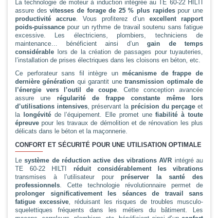
La technologie de moteur à induction intégrée au TE 60-22 HILTI
assure des
vitesses de forage de 25 % plus rapides
pour une
productivité accrue
. Vous profiterez d’un
excellent rapport
poids-puissance
pour un rythme de travail soutenu sans fatigue
excessive. Les électriciens, plombiers, techniciens de
maintenance… bénéficient ainsi d’un
gain de temps
considérable
lors de la création de passages pour tuyauteries,
l’installation de prises électriques dans les cloisons en béton, etc.
Ce perforateur sans fil intègre un
mécanisme de frappe de
dernière génération
qui garantit une
transmission optimale de
l’énergie vers l’outil de coupe
. Cette conception avancée
assure une
régularité de frappe constante même lors
d’utilisations intensives
, préservant la
précision du perçage
et
la
longévité
de l’équipement. Elle promet une
fiabilité à toute
épreuve
pour les travaux de démolition et de rénovation les plus
délicats dans le béton et la maçonnerie.
CONFORT ET SÉCURITÉ POUR UNE UTILISATION OPTIMALE
Le
système de réduction active des vibrations AVR
intégré au
TE 60-22 HILTI
réduit considérablement les vibrations
transmises à l’utilisateur pour
préserver la santé des
professionnels
. Cette technologie révolutionnaire permet de
prolonger significativement les séances de travail sans
fatigue excessive
, réduisant les risques de troubles musculo-
squelettiques fréquents dans les métiers du bâtiment. Les