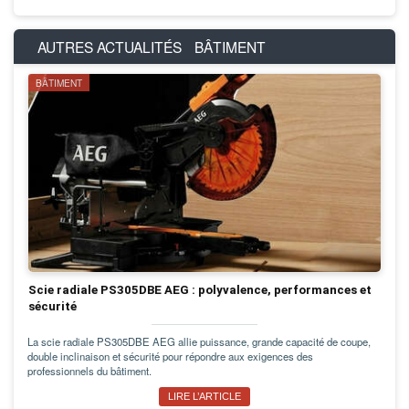
AUTRES ACTUALITÉS
BÂTIMENT
BÂTIMENT
Scie radiale PS305DBE AEG : polyvalence, performances et
sécurité
La scie radiale PS305DBE AEG allie puissance, grande capacité de coupe,
double inclinaison et sécurité pour répondre aux exigences des
professionnels du bâtiment.
LIRE L’ARTICLE