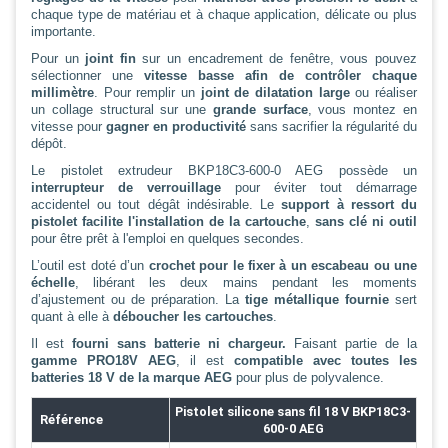
chaque type de matériau et à chaque application, délicate ou plus
importante.
Pour un
joint fin
sur un encadrement de fenêtre, vous pouvez
sélectionner une
vitesse basse afin de contrôler chaque
millimètre
. Pour remplir un
joint de dilatation large
ou réaliser
un collage structural sur une
grande surface
, vous montez en
vitesse pour
gagner en productivité
sans sacrifier la régularité du
dépôt.
Le pistolet extrudeur BKP18C3-600-0 AEG possède un
interrupteur de verrouillage
pour éviter tout démarrage
accidentel ou tout dégât indésirable. Le
support à ressort du
pistolet
facilite l'installation de la cartouche
,
sans clé ni outil
pour être prêt à l'emploi en quelques secondes.
L’outil est doté d’un
crochet pour le fixer à un escabeau ou une
échelle
, libérant les deux mains pendant les moments
d’ajustement ou de préparation. La
tige métallique fournie
sert
quant à elle à
déboucher les cartouches
.
Il est
fourni sans batterie ni chargeur.
Faisant partie de la
gamme PRO18V AEG
, il est
compatible avec toutes les
batteries 18 V de la marque AEG
pour plus de polyvalence.
Pistolet silicone sans fil 18 V BKP18C3-
Référence
600-0 AEG