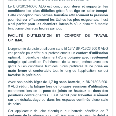
Le BKP18C3-600-0 AEG est conçu pour
durer et supporter les
conditions les plus difficiles
grâce à sa
tige en acier trempé
.
Cette conception bien pensée
transfère efficacement la pression
pour
réaliser efficacement les tâches les plus exigeantes
. Il est
ainsi
parfait pour les chantiers intensifs
où le pistolet à mastic
fonctionne plusieurs heures par jour.
FACILITÉ D’UTILISATION ET CONFORT DE TRAVAIL
OPTIMAL
L’ergonomie du pistolet silicone sans fil 18 V BKP18C3-600-0 AEG
est pensée pour offrir aux professionnels un
confort d’utilisation
optimal
. Il bénéficie notamment d’une
poignée avec revêtement
softgrip
qui améliore l’adhérence de la main, même avec des
gants ou en conditions humides. Vous profiterez d’une
prise en
main ferme et confortable
tout le long de l’application, ce qui
favorise la précision
.
Avec son
poids léger de 1,7 kg sans batterie
, le BKP18C3-600-
0 AEG
réduit la fatigue lors de longues sessions d'utilisation
,
notamment lors de la
pose de joints en hauteur
ou
dans des
positions contraignantes
. Il est parfait pour
travailler aisément
sur un échafaudage
ou
dans les espaces confinés
d’une salle
de bains.
Cet applicateur de joint électrique sur batterie bénéficie de
7
réglages de la vitesse
pour
maîtriser avec précision le débit
à