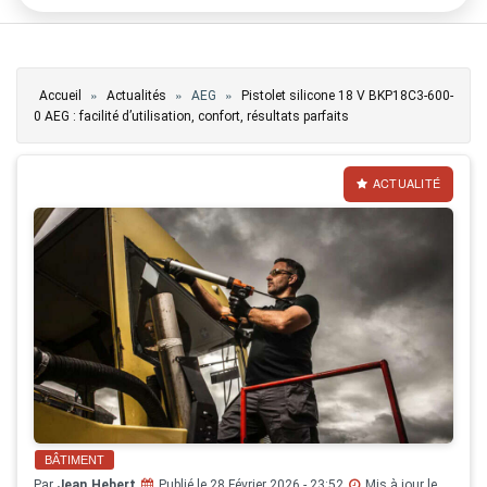
Vous êtes ici
»
»
»
Accueil
Actualités
AEG
Pistolet silicone 18 V BKP18C3-600-
0 AEG : facilité d’utilisation, confort, résultats parfaits
ACTUALITÉ
BÂTIMENT
Par
Jean Hebert
Publié le 28 Février 2026 - 23:52
Mis à jour le