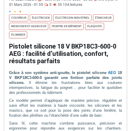
01 Mars 2026 - 01:59
0
55 104 lectures
COUVREUR
ÉLECTRICIEN
ÉLECTRICIEN INDUSTRIEL
ÉTANCHEUR
MENUISIER ET AGENCEUR
PEINTRE EN BÂTIMENT
PLAQUISTE
PLOMBIER
Pistolet silicone 18 V BKP18C3-600-0
AEG : facilité d’utilisation, confort,
résultats parfaits
Grâce à son système anti-goutte, le pistolet silicone
AEG
18
V BKP18C3-600-0 garantit une finition parfaite des joints
silicone.
Il élimine les frustrations liées aux coulures
intempestives, la fatigue du poignet… pour faciliter le quotidien
des professionnels du bâtiment.
Ce modèle permet d’appliquer de manière précise, régulière et
sans effort les matières à haute viscosité, les silicones et les
mastics, que ce soit pour la pose des joints d’une fenêtre, la
fixation des plinthes ou l’étanchéité d’une salle de bain.
Sans fil, cette machine combine puissance, précision et
ergonomie pour répondre aux exigences sur les chantiers.