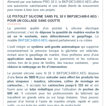
Alimenté par une batterie PRO 18 V, le BKP18C3-600-0 AEG offre
une autonomie satisfaisante et une totale liberté de mouvement
pour mener à bien tous ses projets.
LE PISTOLET SILICONE SANS FIL 18 V BKP18C3-600-0 AEG :
POUR UN COLLAGE SANS GOUTTE
La première qualité d’un pistolet à silicone électrique
professionnel, c’est de
déposer la quantité de matière voulue là
où on le souhaite, sans débordement ni gaspillage
. Le
modèle
BKP18C3-600-0 AEG
répond parfaitement à ce critère.
L’outil intègre un
système anti-goutte automatique
qui supprime
instantanément la pression lorsque la gâchette est relâchée,
évitant ainsi le gaspillage de matière. Vous profiterez ainsi d’une
application sans bavures
sur les parements et les surfaces
vitrées lors de la pose de fenêtre, des travaux sanitaires… pour
réduire le nettoyage en fin d’intervention
.
Le pistolet silicone sans fil 18 V BKP18C3-600-0 AEG dispose
d’une
force de 3800 N
pour
extruder sans effort les produits les
plus visqueux
: mastics, silicones, colles de montage en
cartouche…
Il accepte les
cartouches jusqu’à 310 ml
et est
fourni avec un
tube métallique
pour l’utilisation de
poches de
600 ml
. Il convient pour les professionnels du bâtiment qui
travaillent en grande série ou sur longs linéaires. Vous pouvez
passer d’un format à l’autre de manière simple, rapide et sans
outils, ce qui évite les arrêts pour plus de productivité.