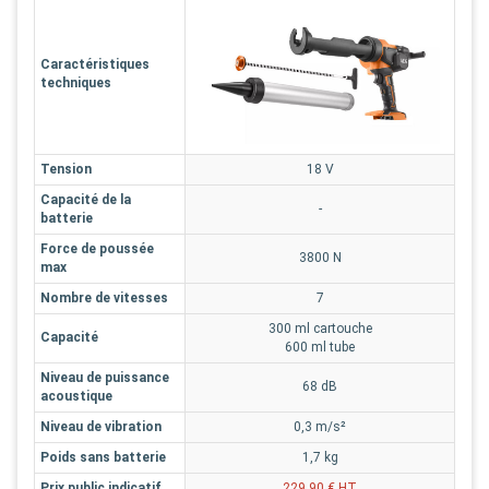
Caractéristiques
techniques
Tension
18 V
Capacité de la
-
batterie
Force de poussée
3800 N
max
Nombre de vitesses
7
300 ml cartouche
Capacité
600 ml tube
Niveau de puissance
68 dB
acoustique
Niveau de vibration
0,3 m/s²
Poids sans batterie
1,7 kg
Prix public indicatif
229,90 € HT