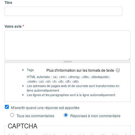
Titre
Votre avis
*
Tags
Plus d'information sur les formats de texte
HTML autorisés : <a> <em> <strong> <cite> <blockquote>
<code> <ul> <ol> <li> <dl> <dt> <dd>
Les adresses de pages web et de courriels sont transformées en
liens automatiquement.
Les lignes et les paragraphes vont à la ligne automatiquement.
M'avertir quand une réponse est apportée
Tous les commentaires
Réponses à mon commentaire
CAPTCHA