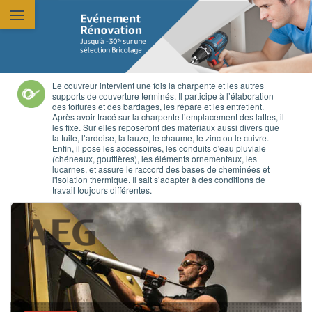
Aller au contenu principal
Le couvreur intervient une fois la charpente et les autres
supports de couverture terminés. Il participe à l’élaboration
des toitures et des bardages, les répare et les entretient.
Après avoir tracé sur la charpente l’emplacement des lattes, il
les fixe. Sur elles reposeront des matériaux aussi divers que
la tuile, l’ardoise, la lauze, le chaume, le zinc ou le cuivre.
Enfin, il pose les accessoires, les conduits d'eau pluviale
(chéneaux, gouttières), les éléments ornementaux, les
lucarnes, et assure le raccord des bases de cheminées et
l'isolation thermique. Il sait s’adapter à des conditions de
travail toujours différentes.
BÂTIMENT
01 Février 2026
VISSEUSE À CHOCS OLÉOPNEUMATIQUE
ULTRA SILENCIEUSE, COMPACTE ET PU
Essayez la technologie oléopneumatique av