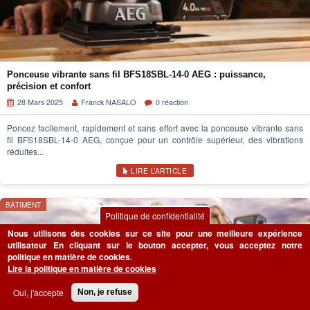
Ponceuse vibrante sans fil BFS18SBL-14-0 AEG : puissance,
précision et confort
28 Mars 2025
Franck NASALO
0 réaction
Poncez facilement, rapidement et sans effort avec la ponceuse vibrante sans
fil BFS18SBL-14-0 AEG, conçue pour un contrôle supérieur, des vibrations
réduites...
LIRE L’ARTICLE
BÂTIMENT
Politique de confidentialité
Nous utilisons des cookies sur ce site pour une meilleure expérience
utilisateur
En cliquant sur le bouton accepter, vous acceptez notre
politique en matière de cookies.
Lire la politique en matière de cookies
Oui, j'accepte
Non, je refuse