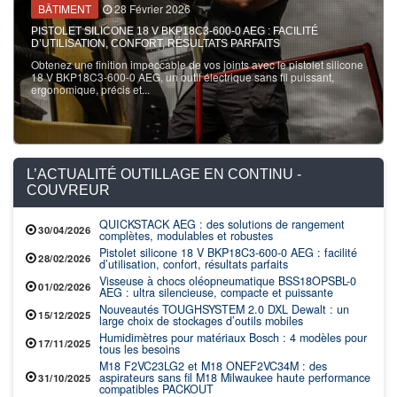
chocs sans fil Subcompact BSS18OPSBL-0 A
compacité et d’un couple sans...
00-0 AEG : FACILITÉ
ATS PARFAITS
 joints avec le pistolet silicone
trique sans fil puissant,
L’ACTUALITÉ OUTILLAGE EN CONTINU -
COUVREUR
QUICKSTACK AEG : des solutions de rangement
30/04/2026
complètes, modulables et robustes
Pistolet silicone 18 V BKP18C3-600-0 AEG : facilité
28/02/2026
d’utilisation, confort, résultats parfaits
Visseuse à chocs oléopneumatique BSS18OPSBL-0
01/02/2026
AEG : ultra silencieuse, compacte et puissante
Nouveautés TOUGHSYSTEM 2.0 DXL Dewalt : un
15/12/2025
large choix de stockages d’outils mobiles
Humidimètres pour matériaux Bosch : 4 modèles pour
17/11/2025
tous les besoins
M18 F2VC23LG2 et M18 ONEF2VC34M : des
aspirateurs sans fil M18 Milwaukee haute performance
31/10/2025
compatibles PACKOUT