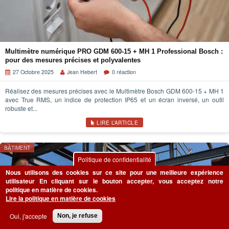
Multimètre numérique PRO GDM 600-15 + MH 1 Professional Bosch :
pour des mesures précises et polyvalentes
27 Octobre 2025
Jean Hebert
0 réaction
Réalisez des mesures précises avec le Multimètre Bosch GDM 600-15 + MH 1
avec True RMS, un indice de protection IP65 et un écran inversé, un outil
robuste et...
LIRE L’ARTICLE
BÂTIMENT
Politique de confidentialité
Nous utilisons des cookies sur ce site pour une meilleure expérience
utilisateur
En cliquant sur le bouton accepter, vous acceptez notre
politique en matière de cookies.
Lire la politique en matière de cookies
Oui, j'accepte
Non, je refuse