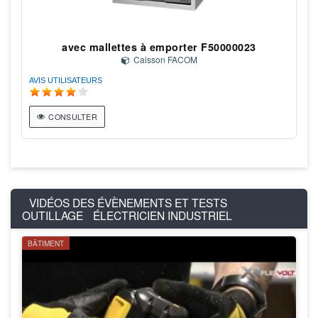
avec mallettes à emporter F50000023
Caisson FACOM
AVIS UTILISATEURS
CONSULTER
VIDÉOS DES ÉVÈNEMENTS ET TESTS
OUTILLAGE
ÉLECTRICIEN INDUSTRIEL
BÂTIMENT
Mètre tracer JSTH, une solution 2 en 1 pour mesurer et
tracer
JSTH lance sur le marché un outil innovant, le Mètre Tracer effectue un
marquage au Graphite Net, l’indicateur rouge du Mètre Traceur vous donne la
position...