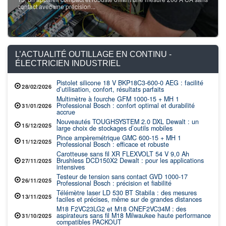
contact avec une précision...
L’ACTUALITÉ OUTILLAGE EN CONTINU -
ÉLECTRICIEN INDUSTRIEL
Pistolet silicone 18 V BKP18C3-600-0 AEG : facilité
28/02/2026
d’utilisation, confort, résultats parfaits
Multimètre à fourche GFM 1000-15 + MH 1
Professional Bosch : confort optimal et durabilité
31/01/2026
accrue
Nouveautés TOUGHSYSTEM 2.0 DXL Dewalt : un
15/12/2025
large choix de stockages d’outils mobiles
Pince ampèremétrique GMC 600-15 + MH 1
11/12/2025
Professional Bosch : efficace et robuste
Carotteuse sans fil XR FLEXVOLT 54 V 9,0 Ah
Brushless DCD150X2 Dewalt : pour les applications
27/11/2025
intensives
Testeur de tension sans contact GVD 1000-17
26/11/2025
Professional Bosch : précision et fiabilité
Télémètre laser LD 530 BT Stabila : des mesures
13/11/2025
faciles et précises, même sur de grandes distances
M18 F2VC23LG2 et M18 ONEF2VC34M : des
aspirateurs sans fil M18 Milwaukee haute performance
31/10/2025
compatibles PACKOUT