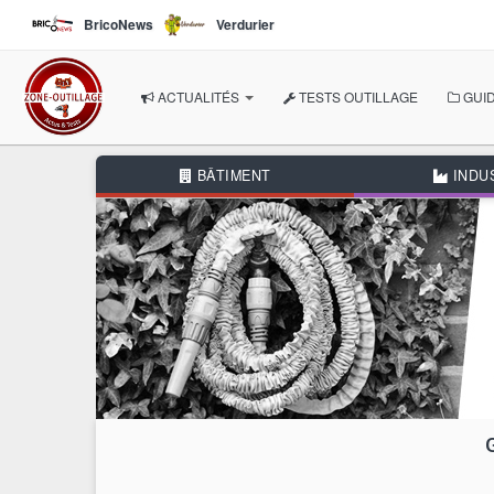
Aller au contenu principal
BricoNews
Verdurier
ACTUALITÉS
TESTS OUTILLAGE
GUID
À LA UNE
BÂTIMENT
INDU
NOS THÉMATIQUES
BÂTIMENT
INDUSTRIE
AUTOMOBILE
BRICOLAGE
JARDIN
AUTRES RUBRIQUES
DOSSIERS THÉMATIQUE