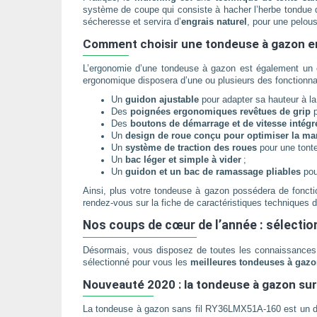
système de coupe qui consiste à hacher l’herbe tondue d
sécheresse et servira d’
engrais naturel
, pour une pelou
Comment choisir une tondeuse à gazon e
L’ergonomie d’une tondeuse à gazon est également un crit
ergonomique disposera d’une ou plusieurs des fonctionnal
Un
guidon ajustable
pour adapter sa hauteur à la t
Des
poignées ergonomiques revêtues de grip
p
Des
boutons de démarrage et de vitesse intég
Un
design de roue conçu pour optimiser la ma
Un
système de traction des roues
pour une tonte
Un
bac léger et simple à vider
;
Un
guidon et un bac de ramassage pliables
pou
Ainsi, plus votre tondeuse à gazon possédera de fonctio
rendez-vous sur la fiche de caractéristiques techniques d
Nos coups de cœur de l’année : sélectio
Désormais, vous disposez de toutes les connaissances 
sélectionné pour vous les
meilleures tondeuses à gazon
Nouveauté 2020 : la tondeuse à gazon s
La tondeuse à gazon sans fil RY36LMX51A-160 est un d