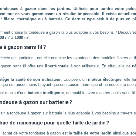
tondeuses à gazon dans les jardins. Utilisée pour tondre votre pelo
louse tout en vous garantissant un résultat impeccable. Il existe actue
: filaire, thermique ou à batterie. Ce dernier type séduit de plus en p
mment choisir la tondeuse à gazon la plus adaptée à vos besoins ? Découvre
500 m² à 1000 m²
.
 à gazon sans fil ?
éciée des jardiniers, car elle combine les avantages des modèles filaires et 
 gazon sans fil offre une
liberté totale
à son utilisateur. En effet, elle ne n
otège la santé de son utilisateur
. Équipée d’un
moteur électrique
, elle f
trique est aussi moins bruyant que son cousin thermique et ne nécessite que p
sont munis d’une
batterie intelligente
, compatible avec d’autres outils sans fi
ondeuse à gazon sur batterie ?
ir la tondeuse à gazon sur batterie la plus adaptée à vos besoins à travers se
ac de ramassage pour quelle taille de jardin ?
 l’achat de votre tondeuse à gazon est la
taille de votre jardin
ainsi que
so