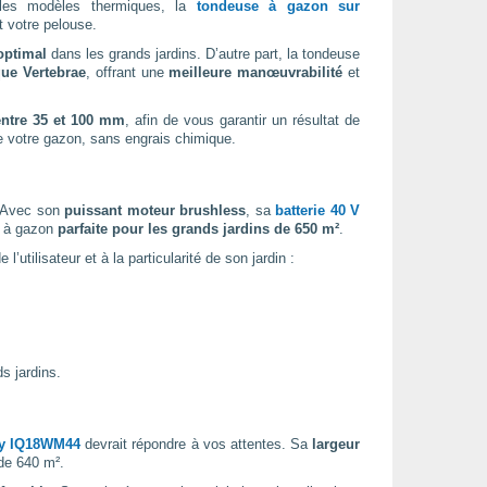
les modèles thermiques, la
tondeuse à gazon sur
 votre pelouse.
 optimal
dans les grands jardins. D’autre part, la tondeuse
que Vertebrae
, offrant une
meilleure manœuvrabilité
et
entre 35 et 100 mm
, afin de vous garantir un résultat de
de votre gazon, sans engrais chimique.
 Avec son
puissant moteur brushless
, sa
batterie 40 V
se à gazon
parfaite pour les grands jardins de 650 m²
.
tilisateur et à la particularité de son jardin :
s jardins.
ray IQ18WM44
devrait répondre à vos attentes. Sa
largeur
 de 640 m².