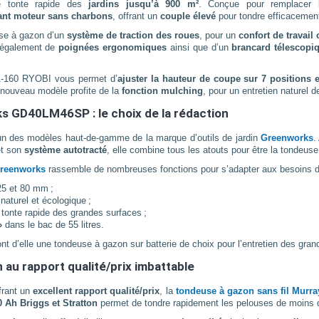
ne tonte rapide des
jardins jusqu’à 900 m²
. Conçue pour remplacer 
ant moteur sans charbons
, offrant un
couple élevé
pour tondre efficacement
use à gazon d’un
système de traction des roues
, pour un
confort de travail
 également de
poignées ergonomiques
ainsi que d’un
brancard télescopi
A-160 RYOBI vous permet d’
ajuster la hauteur de coupe sur 7 positions 
 nouveau modèle profite de la
fonction mulching
, pour un entretien naturel 
s GD40LM46SP : le choix de la rédaction
un des modèles haut-de-gamme de la marque d’outils de jardin
Greenworks
.
t son
système autotracté
, elle combine tous les atouts pour être la tondeu
Greenworks
rassemble de nombreuses fonctions pour s’adapter aux besoins de l’u
25 et 80 mm ;
 naturel et écologique ;
tonte rapide des grandes surfaces ;
»
dans le bac de 55 litres.
nt d’elle une tondeuse à gazon sur batterie de choix pour l’entretien des grand
u rapport qualité/prix imbattable
frant un
excellent rapport qualité/prix
, la
tondeuse à gazon sans fil Mur
0 Ah Briggs et Stratton
permet de tondre rapidement les pelouses de moins