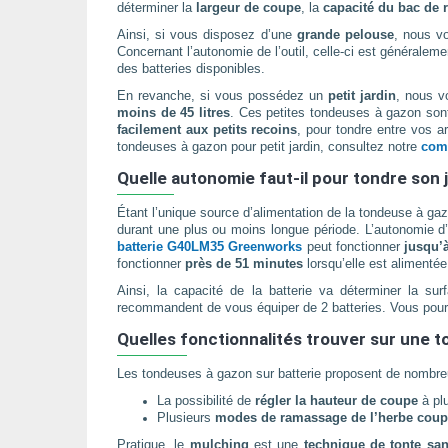
déterminer la
largeur de coupe
, la
capacité du bac de
Ainsi, si vous disposez d’une
grande pelouse
, nous v
Concernant l’autonomie de l’outil, celle-ci est générale
des batteries disponibles.
En revanche, si vous possédez un
petit jardin
, nous v
moins de 45 litres
. Ces petites tondeuses à gazon sont
facilement aux petits recoins
, pour tondre entre vos a
tondeuses à gazon pour petit jardin, consultez notre
comp
Quelle autonomie faut-il pour tondre son j
Étant l’unique source d’alimentation de la tondeuse à gazo
durant une plus ou moins longue période. L’autonomie d
batterie G40LM35 Greenworks
peut fonctionner
jusqu’
fonctionner
près de 51 minutes
lorsqu’elle est alimenté
Ainsi, la capacité de la batterie va déterminer la su
recommandent de vous équiper de 2 batteries. Vous pourrez 
Quelles fonctionnalités trouver sur une 
Les tondeuses à gazon sur batterie proposent de nombreu
La possibilité de
régler la hauteur de coupe
à plu
Plusieurs
modes de ramassage de l’herbe cou
Pratique, le
mulching
est une
technique de tonte sa