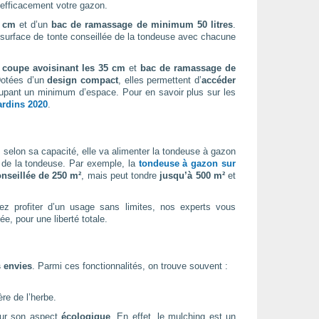
 efficacement votre gazon.
0 cm
et d’un
bac de ramassage de minimum 50 litres
.
a surface de tonte conseillée de la tondeuse avec chacune
 coupe avoisinant les 35 cm
et
bac de ramassage de
Dotées d’un
design compact
, elles permettent d’
accéder
ccupant un minimum d’espace. Pour en savoir plus sur les
ardins 2020
.
t, selon sa capacité, elle va alimenter la tondeuse à gazon
 de la tondeuse. Par exemple, la
tondeuse à gazon sur
onseillée de 250 m²
, mais peut tondre
jusqu’à 500 m²
et
tez profiter d’un usage sans limites, nos experts vous
e, pour une liberté totale.
s envies
. Parmi ces fonctionnalités, on trouve souvent :
re de l’herbe.
pour son aspect
écologique
. En effet, le mulching est un