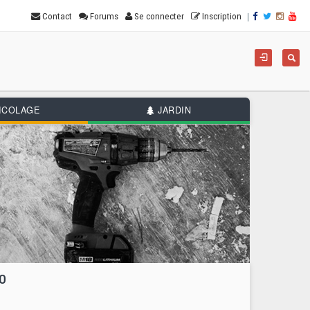
|
Contact
Forums
Se connecter
Inscription
For
Reche
de
rec
ICOLAGE
JARDIN
0