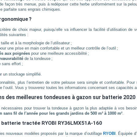
e façon très menue, puis à redéposer cette herbe uniformément sur la pelouse
se parfaite sans engrais chimiques.
rgonomique ?
ère de choix majeur, puisqu’elle va influencer la facilité d’utilisation de 
ités suivantes :
aille et à la morphologie de l’utilisateur ;
our une prise en main confortable et un meilleur contrôle de l’outil ;
rés aux poignées
pour une meilleure accessibilité ;
nœuvrabilité
de la tondeuse ;
 sans effort ;
r un stockage simplifié.
nnalités, plus l’entretien de votre pelouse sera simple et confortable. Pou
e l’outil. Vous y trouverez toutes les informations concernant ses capacités a
ns des meilleures tondeuses à gazon sur batterie 2020 
nécessaires pour trouver la tondeuse à gazon la plus adaptée à vos besoins
 sans fil de l’année pour les grands jardins de 500 m² à 1000 m²
.
ur batterie tractée RYOBI RY36LMX51A-160
es nouveaux modèles proposés par la marque d’outillage
RYOBI
. Équipée d