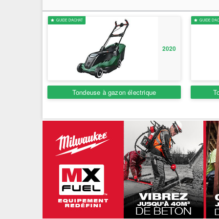
ÉVÈNEMENTS / REPORTAGES
GUIDE D'ACHAT
GUIDE D'ACHAT
LOISIRS CRÉATIFS / DIY
2020
CONCOURS
VIDÉOS
Tondeuse à gazon électrique
Tonde