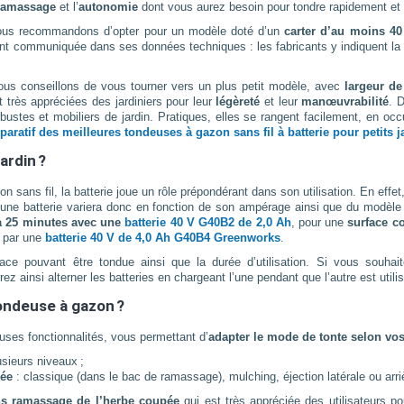
 ramassage
et l’
autonomie
dont vous aurez besoin pour tondre rapidement et
ous recommandons d’opter pour un modèle doté d’un
carter d’au moins 4
ment communiquée dans ses données techniques : les fabricants y indiquent l
ous conseillons de vous tourner vers un plus petit modèle, avec
largeur de
 très appréciées des jardiniers pour leur
légèreté
et leur
manœuvrabilité
. 
rbustes et mobiliers de jardin. Pratiques, elles se rangent facilement, en o
aratif des meilleures tondeuses à gazon sans fil à batterie pour petits j
ardin ?
n sans fil, la batterie joue un rôle prépondérant dans son utilisation. En effe
’une batterie variera donc en fonction de son ampérage ainsi que du modèle
à 25 minutes avec une
batterie 40 V G40B2 de 2,0 Ah
, pour une
surface c
e par une
batterie 40 V de 4,0 Ah G40B4 Greenworks
.
rface pouvant être tondue ainsi que la durée d’utilisation. Si vous souhai
ainsi alterner les batteries en chargeant l’une pendant que l’autre est utilisé
tondeuse à gazon ?
ses fonctionnalités, vous permettant d’
adapter le mode de tonte selon vo
sieurs niveaux ;
pée
: classique (dans le bac de ramassage), mulching, éjection latérale ou arriè
ns ramassage de l’herbe coupée
qui est très appréciée des utilisateurs 