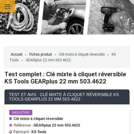
Aller au contenu principal
Vous êtes ici
»
»
»
Accueil
Fiches produit
Clé mixte à cliquet réversible
KS
»
Tools
GEARplus 22 mm 503.4622
Test complet : Clé mixte à cliquet réversible
KS Tools GEARplus 22 mm 503.4622
TEST ET AVIS : CLÉ MIXTE À CLIQUET RÉVERSIBLE KS
TOOLS GEARPLUS 22 MM 503.4622
INDUSTRIE
Clé mixte à cliquet réversible
Référence :
GEARplus 22 mm 503.4622
Fabricant :
KS Tools