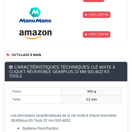
VOIR L'OFFRE
VOIR L'OFFRE
OUTILLAGE À MAIN
CARACTÉRISTIQUES TECHNIQUES
CLÉ MIXTE À
CLIQUET RÉVERSIBLE GEARPLUS 22 MM 503.4622 KS
TOOLS
Poids
360 g
Taille
22 mm
Les principales caractéristiques de la clé mixte à cliquet réversible
GEARplus KS Tools 22 mm 503.4622 :
Système FlankTraction