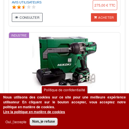
AVIS UTILISATEURS
275,00 € TTC
CONSULTER
ACHETER
INDUSTRIE
Politique de confidentialité
Nous utilisons des cookies sur ce site pour une meilleure expérience
utilisateur
En cliquant sur le bouton accepter, vous acceptez notre
WR36DBWRZ
politique en matière de cookies.
Boulonneuse sans fil HIKOKI
Lire la politique en matière de cookies
AVIS UTILISATEURS
828,92 € TTC
Oui, j'accepte
Non, je refuse