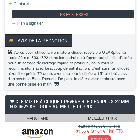
Confortable
LES FAIBLESSES
Rien à signaler
L'AVIS DE LA RÉDACTION
Après avoir utilisé la clé mixte à cliquet réversible GEARplus KS
Tools 22 mm 503.4622 dans les endroits où l'écrou est difficile d'accès
pour un serrage desserrage rapide et pratique, nous vous la
recommandons avec beaucoup de satisfaction. C'est aussi un cliquet
réversible précis 72 dents avec une tête inclinée à 15° et doté aussi
d'un système FlankTraction. De plus, la clé est assez robuste avec
une bonne prise en main.
CLÉ MIXTE À CLIQUET RÉVERSIBLE GEARPLUS 22 MM
503.4622 KS TOOLS AU MEILLEUR PRIX
MARCHAND
MEILLEUR PRIX
40,34 € (112,06 € / kg) TTC
31,55 € (87,64 € / kg) TTC
ACHETER