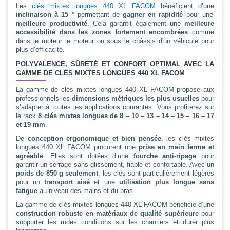
Les
clés mixtes longues 440 XL FACOM
bénéficient d’une
inclinaison à 15 °
permettant de
gagner en rapidité
pour une
meilleure productivité
. Cela garantit également une
meilleure
accessibilité dans les zones fortement encombrées
comme
dans le moteur le moteur ou sous le châssis d'un véhicule pour
plus d’efficacité.
POLYVALENCE, SÛRETÉ ET CONFORT OPTIMAL AVEC LA
GAMME DE CLÉS MIXTES LONGUES 440 XL FACOM
La gamme de clés mixtes longues 440 XL FACOM propose aux
professionnels les
dimensions métriques les plus usuelles
pour
s’adapter à toutes les applications courantes. Vous profiterez sur
le rack
8 clés mixtes longues de 8 – 10 – 13 – 14 – 15 – 16 – 17
et 19 mm
.
De
conception ergonomique et bien pensée
, les clés mixtes
longues 440 XL FACOM procurent une
prise en main ferme et
agréable
. Elles sont dotées d’une
fourche anti-ripage
pour
garantir un serrage sans glissement, fiable et confortable. Avec un
poids de 850 g seulement
, les clés sont particulièrement légères
pour un
transport aisé
et une
utilisation plus longue sans
fatigue
au niveau des mains et du bras.
La gamme de clés mixtes longues 440 XL FACOM bénéficie d’une
construction robuste en matériaux de qualité supérieure
pour
supporter les rudes conditions sur les chantiers et durer plus