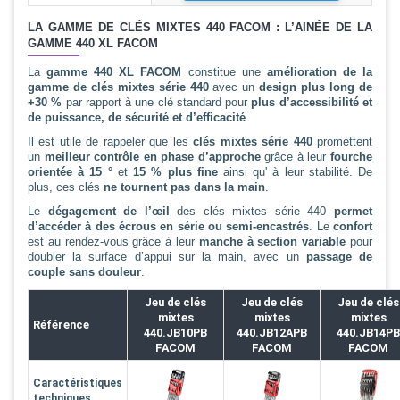
LA GAMME DE CLÉS MIXTES 440 FACOM : L’AINÉE DE LA
GAMME 440 XL FACOM
La
gamme 440 XL FACOM
constitue une
amélioration de la
gamme de clés mixtes série 440
avec un
design plus long de
+30 %
par rapport à une clé standard pour
plus d’accessibilité et
de puissance, de sécurité et d’efficacité
.
Il est utile de rappeler que les
clés mixtes série 440
promettent
un
meilleur contrôle en phase d’approche
grâce à leur
fourche
orientée à 15 °
et
15 % plus fine
ainsi qu' à leur stabilité. De
plus, ces clés
ne tournent pas dans la main
.
Le
dégagement de l’œil
des clés mixtes série 440
permet
d’accéder à des écrous en série ou semi-encastrés
. Le
confort
est au rendez-vous grâce à leur
manche à section variable
pour
doubler la surface d’appui sur la main, avec un
passage de
couple sans douleur
.
Jeu de clés
Jeu de clés
Jeu de clés
mixtes
mixtes
mixtes
Référence
440.JB10PB
440.JB12APB
440.JB14PB
FACOM
FACOM
FACOM
Caractéristiques
techniques