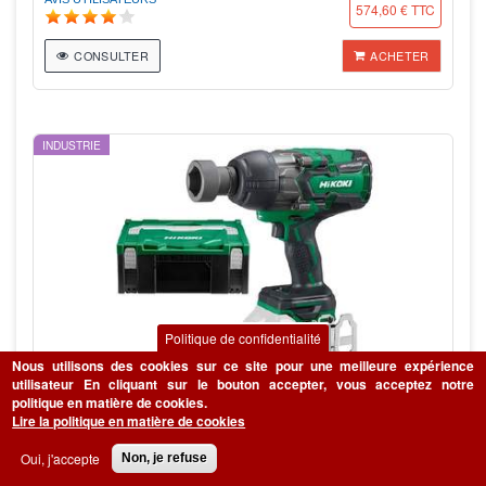
574,60 € TTC
CONSULTER
ACHETER
INDUSTRIE
Politique de confidentialité
Nous utilisons des cookies sur ce site pour une meilleure expérience
utilisateur
En cliquant sur le bouton accepter, vous acceptez notre
WR36DAW2Z
politique en matière de cookies.
Boulonneuse sans fil HIKOKI
Lire la politique en matière de cookies
AVIS UTILISATEURS
Oui, j'accepte
Non, je refuse
275,00 € TTC