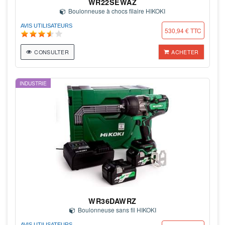
WR22SEWAZ
Boulonneuse à chocs filaire HIKOKI
AVIS UTILISATEURS
530,94 € TTC
CONSULTER
ACHETER
INDUSTRIE
WR36DAWRZ
Boulonneuse sans fil HIKOKI
AVIS UTILISATEURS