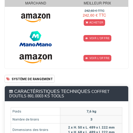
MARCHAND
MEILLEUR PRIX
242,60 € TTC
242,60 € TTC
ACHETER
VOIR L'OFFRE
VOIR L'OFFRE
SYSTÈME DE RANGEMENT
CARACTÉRISTIQUES TECHNIQUES
COFFRET
D'OUTILS 891.0003 KS TOOLS
Poids
7,6 kg
Nombre de tiroirs
3
2 x H. 50 x L. 489 x l. 222 mm
Dimensions des tiroirs
1 x H. 68 x L. 489 x l. 222 mm