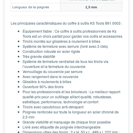
Longueur de la poignée
2,5 mm
Les principales caractéristiques du coffre à outils KS Tools 891.0003 :
Équipement fiable : Ce coffre à outils professionnels de Ks
Tools est un choix parfait pour garder vos outils et accessoires
Tiroirs montés sur glissières à roulement à billes
Système de fermeture avec serrure (livré avec 2 clés)
Construction robuste en acier rigide
Très grande stabilité
Système de fermeture centralisé de tous les tiroirs via
l’ouverture et la fermeture du couvercle
Verrouillage du couvercle par serrure
Avec rangement dans le couvercle
Glissière à roulements à billes
Ouverture 90% des tiroirs
Pour les professionnels et les bricoleurs : Le meilleur rapport
qualité-prix pour un outillage alliant qualité, robustesse,
esthétique, performance, technologie et confort
Tiroirs avec caoutchouc anti-dérapant
Poignée renforcée sur toute la longueur en acier chromé de
2,5 mm
Grande visibilité et marquage de chaque tiroir possible
Livré avec étiquette de poignée interchangeable
Dimensions utiles des tiroirs : 2 x H. 50 x L. 489 x l. 222 mm ;