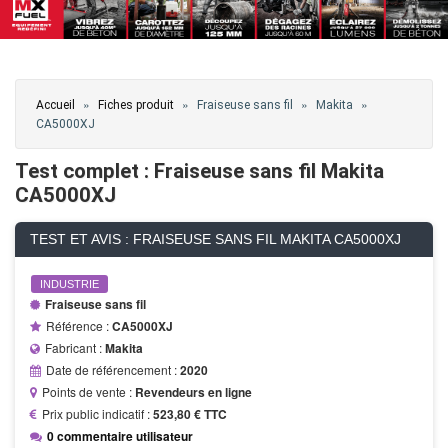
Vous êtes ici
»
»
»
»
Accueil
Fiches produit
Fraiseuse sans fil
Makita
CA5000XJ
Test complet : Fraiseuse sans fil Makita
CA5000XJ
TEST ET AVIS : FRAISEUSE SANS FIL MAKITA CA5000XJ
INDUSTRIE
Fraiseuse sans fil
Référence :
CA5000XJ
Fabricant :
Makita
Date de référencement :
2020
Points de vente :
Revendeurs en ligne
Prix public indicatif :
523,80 € TTC
0 commentaire utilisateur