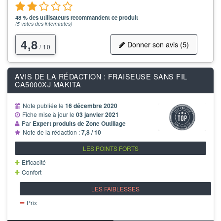
48 % des utilisateurs recommandent ce produit
(
5
votes des internautes)
4,8
Donner son avis (5)
/ 10
AVIS DE LA RÉDACTION : FRAISEUSE SANS FIL
CA5000XJ MAKITA
Note publiée le
16 décembre 2020
Fiche mise à jour le
03 janvier 2021
Par
Expert produits de Zone Outillage
Note de la rédaction :
7,8 / 10
LES POINTS FORTS
Efficacité
Confort
LES FAIBLESSES
Prix