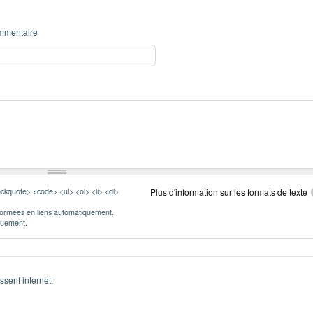
mmentaire
ckquote> <code> <ul> <ol> <li> <dl>
Plus d'information sur les formats de texte
formées en liens automatiquement.
iquement.
ssent internet.