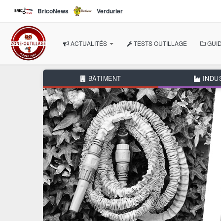
Aller au contenu principal
BricoNews
Verdurier
ACTUALITÉS
TESTS OUTILLAGE
GUID
À LA UNE
BÂTIMENT
INDU
NOS THÉMATIQUES
BÂTIMENT
INDUSTRIE
AUTOMOBILE
BRICOLAGE
JARDIN
AUTRES RUBRIQUES
DOSSIERS THÉMATIQUE