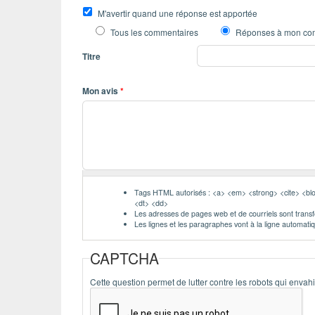
M'avertir quand une réponse est apportée
Tous les commentaires
Réponses à mon co
Titre
Mon avis
*
Tags HTML autorisés : <a> <em> <strong> <cite> <blo
<dt> <dd>
Les adresses de pages web et de courriels sont trans
Les lignes et les paragraphes vont à la ligne automat
CAPTCHA
Cette question permet de lutter contre les robots qui envahi