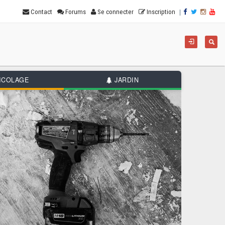
|
Contact
Forums
Se connecter
Inscription
For
Reche
de
rec
ICOLAGE
JARDIN