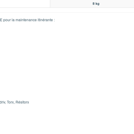
8 kg
pour la maintenance itinérante :
riv, Torx, Résitorx