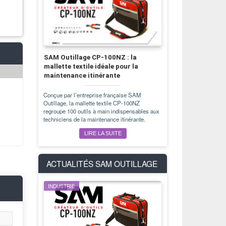
SAM Outillage CP-100NZ : la
mallette textile idéale pour la
maintenance itinérante
Conçue par l’entreprise française SAM
Outillage, la mallette textile CP-100NZ
regroupe 100 outils à main indispensables aux
techniciens de la maintenance itinérante.
LIRE LA SUITE
ACTUALITÉS
SAM OUTILLAGE
INDUSTRIE