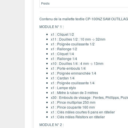
Poids
Contenu de la mallette textile CP-100NZ SAM OUTILLAGE 
MODULE N° 1 :
x1 : Cliquet 1/2
x11 : Douilles 1/2 : 10 mm -> 32mm
x1 : Poignée coulissante 1/2
x1 : Rallonge 1/2
x1 : Cliquet 1/4
x1 : Rallonge 1/4
x10 : Douilles 1/4 : 4 mm -> 13mm
x1 : Porte-embouts 1/4
x1 : Poignée emmanchée 1/4
x1 : Cardan 1/4
x1 : Poignée coulissante 1/4
x1 : Lampe stylo
x1 : Mètre à ruban de 3 mètres
x30 : Embouts de vissage : Fentes, Phillipps, Pozid
x1 : Pince multiprise 250 mm
x1 : Pince coupante 160 mm
x1 : Clés mâles courtes 6 pans en râtelier
x1 : Clés mâles Résitorx en râtelier
MODULE N° 2 :