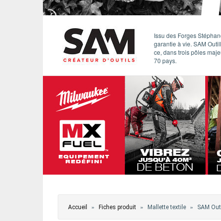
ÉVÈNEMENTS / REPORTAGES
Issu des Forges Stéphano
LOISIRS CRÉATIFS / DIY
garantie à vie. SAM Outil
ce, dans trois pôles maje
CONCOURS
70 pays.
VIDÉOS
Vous êtes ici
»
»
»
Accueil
Fiches produit
Mallette textile
SAM Outi