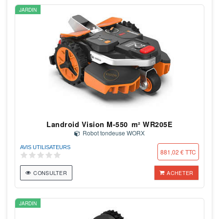
JARDIN
Landroid Vision M-550 m² WR205E
Robot tondeuse WORX
AVIS UTILISATEURS
881,02 € TTC
CONSULTER
ACHETER
JARDIN