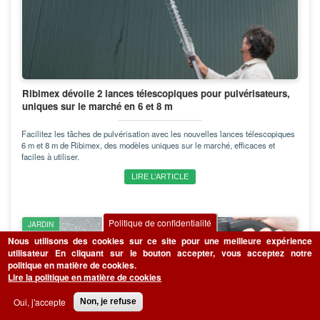
Ribimex dévoile 2 lances télescopiques pour pulvérisateurs,
uniques sur le marché en 6 et 8 m
Facilitez les tâches de pulvérisation avec les nouvelles lances télescopiques
6 m et 8 m de Ribimex, des modèles uniques sur le marché, efficaces et
faciles à utiliser.
LIRE L’ARTICLE
Politique de confidentialité
JARDIN
Nous utilisons des cookies sur ce site pour une meilleure expérience
utilisateur
En cliquant sur le bouton accepter, vous acceptez notre
politique en matière de cookies.
Lire la politique en matière de cookies
Oui, j'accepte
Non, je refuse