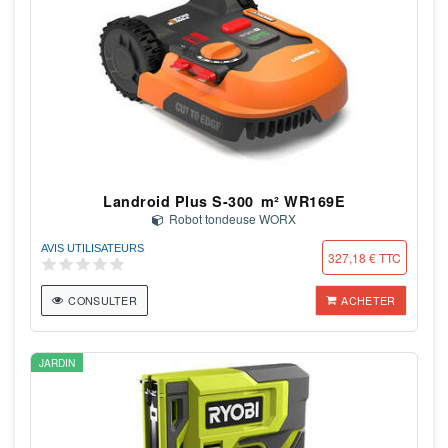
Landroid Plus S-300 m² WR169E
Robot tondeuse WORX
AVIS UTILISATEURS
327,18 € TTC
CONSULTER
ACHETER
JARDIN