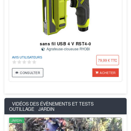
sans fil USB 4 V RST4-0
Agrafeuse-cloueuse RYOBI
AVIS UTILISATEURS
79,99 € TTC
CONSULTER
ACHETER
VIDÉOS DES ÉVÈNEMENTS ET TESTS
OUTILLAGE
JARDIN
JARDIN
JARDIN