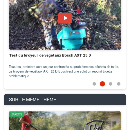
Test du broyeur de végétaux Bosch AXT 25 D
Test de
Bosch 
Tous les jardiniers sont un jour confrontés au problème des déchets de taille.
Le broyeur de végétaux AXT 25 D Bosch est une solution répond à cette
Bosch ren
problématique.
solutions 
SUR LE MÊME THÈME
JARDIN