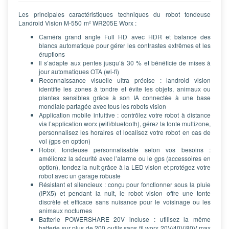
Les principales caractéristiques techniques du robot tondeuse
Landroid Vision M-550 m² WR205E Worx :
Caméra grand angle Full HD avec HDR et balance des
blancs automatique pour gérer les contrastes extrêmes et les
éruptions
Il s’adapte aux pentes jusqu’à 30 % et bénéficie de mises à
jour automatiques OTA (wi-fi)
Reconnaissance visuelle ultra précise : landroid vision
identifie les zones à tondre et évite les objets, animaux ou
plantes sensibles grâce à son IA connectée à une base
mondiale partagée avec tous les robots vision
Application mobile intuitive : contrôlez votre robot à distance
via l’application worx (wifi/bluetooth), gérez la tonte multizone,
personnalisez les horaires et localisez votre robot en cas de
vol (gps en option)
Robot tondeuse personnalisable selon vos besoins :
améliorez la sécurité avec l’alarme ou le gps (accessoires en
option), tondez la nuit grâce à la LED vision et protégez votre
robot avec un garage robuste
Résistant et silencieux : conçu pour fonctionner sous la pluie
(IPX5) et pendant la nuit, le robot vision offre une tonte
discrète et efficace sans nuisance pour le voisinage ou les
animaux nocturnes
Batterie POWERSHARE 20V incluse : utilisez la même
batterie sur plus de 200 outils sans fil worx 20V/40V/80V max