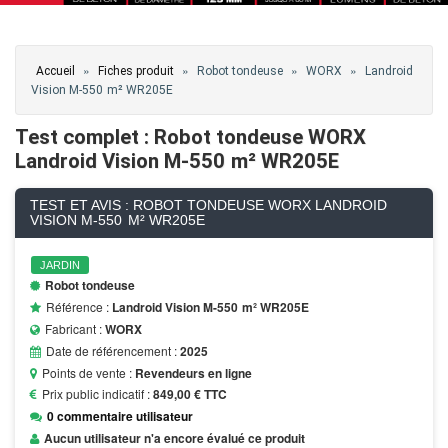
Vous êtes ici
»
»
»
»
Accueil
Fiches produit
Robot tondeuse
WORX
Landroid
Vision M-550 m² WR205E
Test complet : Robot tondeuse WORX
Landroid Vision M-550 m² WR205E
TEST ET AVIS : ROBOT TONDEUSE WORX LANDROID
VISION M-550 M² WR205E
JARDIN
Robot tondeuse
Référence :
Landroid Vision M-550 m² WR205E
Fabricant :
WORX
Date de référencement :
2025
Points de vente :
Revendeurs en ligne
Prix public indicatif :
849,00 € TTC
0 commentaire utilisateur
Aucun utilisateur n'a encore évalué ce produit