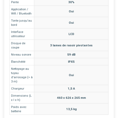
Pente
30%
Application /
Oui
Wifi / Bluetooth
Tonte jusqu'au
Oui
bord
Interface
LCD
utilisateur
Disque de
3 lames de rasoir pivotantes
coupe
Niveau sonore
59 dB
Étanchéité
IPX5
Nettoyage au
tuyau
Oui
d'arrosage (> à
3 m)
Chargeur
1,5 A
Dimensions (L
460 x 626 x 265 mm
x l x h)
Poids avec
13,5 kg
batterie