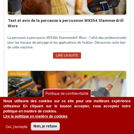
Test et avis de la perceuse à percussion WX354 Slammerdrill
Worx
La perceuse à percussion WX354 Slammerdrill Worx : l’allié des professionnels
pour les travaux de perçage et les applications de fixation. Découvrez notre test
de cette machine.
LIRE LA SUITE
BRICOLAGE
Politique de confidentialité
Nous utilisons des cookies sur ce site pour une meilleure expérience
utilisateur
En cliquant sur le bouton accepter, vous acceptez notre
politique en matière de cookies.
Lire la politique en matière de cookies
Oui, j'accepte
Non, je refuse