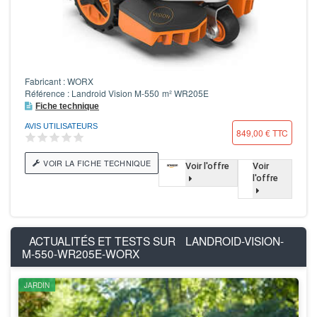
Fabricant : WORX
Référence : Landroid Vision M-550 m² WR205E
Fiche technique
AVIS UTILISATEURS
849,00 € TTC
VOIR LA FICHE TECHNIQUE
Voir l'offre
Voir
l'offre
ACTUALITÉS ET TESTS SUR
LANDROID-VISION-
M-550-WR205E-WORX
JARDIN