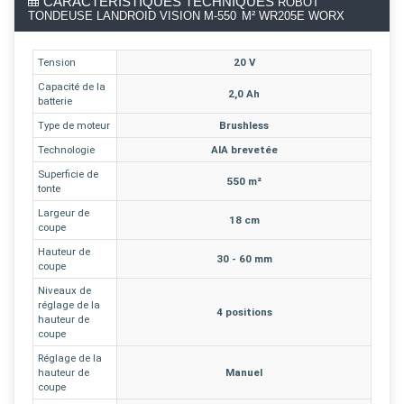
CARACTÉRISTIQUES TECHNIQUES
ROBOT
TONDEUSE LANDROID VISION M-550 M² WR205E WORX
Tension
20 V
Capacité de la
2,0 Ah
batterie
Type de moteur
Brushless
Technologie
AIA brevetée
Superficie de
550 m²
tonte
Largeur de
18 cm
coupe
Hauteur de
30 - 60 mm
coupe
Niveaux de
réglage de la
4 positions
hauteur de
coupe
Réglage de la
hauteur de
Manuel
coupe