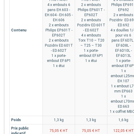
4 x embouts 6
2 x embouts
Philips EP.691 
pans EH.603 -
Philips EP.601T -
EP.692
EH.604 - EH.605 -
EP.602T
2 x embouts
EH.606
2 x embouts
Pozidriv ED.69
2 x embouts
Pozidriv ED.601T
ED.692
Contenu
Philips EP.601T -
- ED.602T
4 x douilles 1/
EP.602T
4 x embouts
pour vis 6
2 x embouts
Torx T10 – T20
pans EF.6D7L 
Pozidriv ED.601T
– T25 – T30
EF.6D8L -
- ED.602T
1 x porte-
EF.6D10L -
1 x porte-
embout EF.6P1
EF.6D13L
embout EF.6P1
1 x étui
1 x porte-
1 x étui
embout EF.6P
1 x
embout L25
EH.107
1 x embout L
mm EP.663
1 x
embout L70
ED.663
1 x coffret MB
Poids
1,3 kg
1,3 kg
1,6 kg
Prix public
75,05 € HT
75,05 € HT
122,05 € HT
indicatif