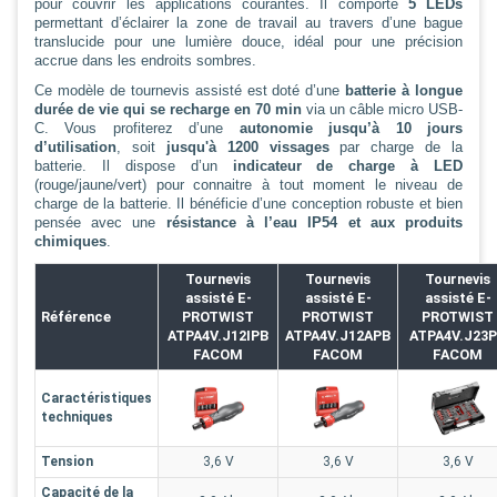
pour couvrir les applications courantes. Il comporte
5 LEDs
permettant d’éclairer la zone de travail au travers d’une bague
translucide pour une lumière douce, idéal pour une précision
accrue dans les endroits sombres.
Ce modèle de tournevis assisté est doté d’une
batterie à longue
durée de vie qui se recharge en 70 min
via un câble micro USB-
C. Vous profiterez d’une
autonomie jusqu’à 10 jours
d’utilisation
, soit
jusqu'à 1200 vissages
par charge de la
batterie. Il dispose d’un
indicateur de charge à LED
(rouge/jaune/vert) pour connaitre à tout moment le niveau de
charge de la batterie. Il bénéficie d’une conception robuste et bien
pensée avec une
résistance à l’eau IP54 et aux produits
chimiques
.
Tournevis
Tournevis
Tournevis
assisté E-
assisté E-
assisté E-
Référence
PROTWIST
PROTWIST
PROTWIST
ATPA4V.J12IPB
ATPA4V.J12APB
ATPA4V.J23
FACOM
FACOM
FACOM
Caractéristiques
techniques
Tension
3,6 V
3,6 V
3,6 V
Capacité de la