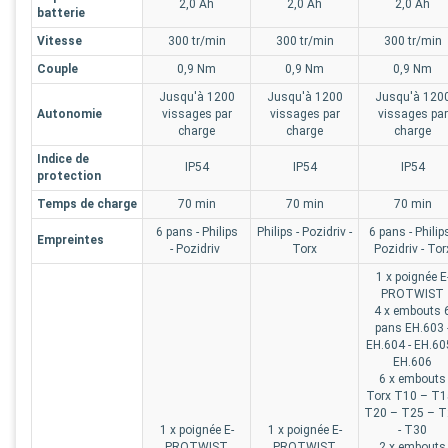
2,0 Ah
2,0 Ah
2,0 Ah
batterie
Vitesse
300 tr/min
300 tr/min
300 tr/min
Couple
0,9 Nm
0,9 Nm
0,9 Nm
Jusqu'à 1200
Jusqu'à 1200
Jusqu'à 120
Autonomie
vissages par
vissages par
vissages par
charge
charge
charge
Indice de
IP54
IP54
IP54
protection
Temps de charge
70 min
70 min
70 min
6 pans - Philips
Philips - Pozidriv -
6 pans - Philips
Empreintes
- Pozidriv
Torx
Pozidriv - Tor
1 x poignée E
PROTWIST
4 x embouts 
pans EH.603 
EH.604 - EH.60
EH.606
6 x embouts
Torx T10 – T15
T20 – T25 – 
1 x poignée E-
1 x poignée E-
- T30
PROTWIST
PROTWIST
2 x embouts