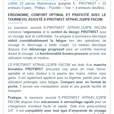
coffret 23 pièces Maintenance
(poignée E- PROTWIST + 22
embouts 6 pans - Phillips – Pozidriv – Torx + 4 embouts douilles).
ERGONOMIE, CONFORT OPTIMAL ET PRATICITÉ AVEC LE
TOURNEVIS ASSISTÉ E-PROTWIST ATPA4V.J12IPB FACOM
Le tournevis assisté E-PROTWIST ATPA4V.J12IPB FACOM
conserve l’
ergonomie
et le
confort du design PROTWIST
pour
un vissage aisé et confortable. Sa poignée à assistance électrique
réduit considérablement la fatigue
lors des opérations de
vissage et dévissage à faible couple. La rotation électrique
dispose d’un
démarrage progressif
pour un contrôle maximal
durant le vissage. La
fonctionnalité bouton-poussoir
promet une
utilisation simple et intuitive.
L’E-PROTWIST ATPA4V.J12IPB FACOM est doté d’un
manche
bimatière PROTWIST
procurant une prise en main ferme,
agréable et sans douleur à la paume des mains, même sans
gants. Il est également apprécié pour sa légèreté, parfait pour une
utilisation prolongée sans fatigue.
Compact avec un format de
poche
, il assure une manipulation aisée et une grande facilité de
transport.
Pratique
, le tournevis assisté E-PROTWIST ATPA4V.J12IPB
FACOM dispose d’un
mécanisme à verrouillage rapide
pour un
changement d’embout facile et rapide. Doté d’un porte-embout
1/4", il est
compatible avec tout type d’empreinte de vissage