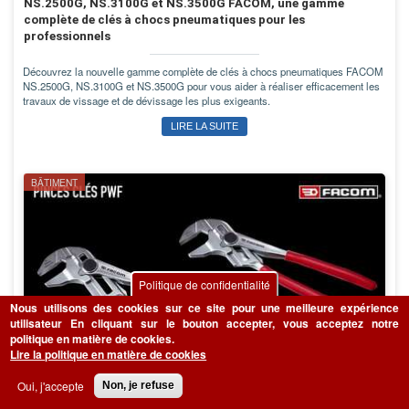
NS.2500G, NS.3100G et NS.3500G FACOM, une gamme
complète de clés à chocs pneumatiques pour les
professionnels
Découvrez la nouvelle gamme complète de clés à chocs pneumatiques FACOM
NS.2500G, NS.3100G et NS.3500G pour vous aider à réaliser efficacement les
travaux de vissage et de dévissage les plus exigeants.
LIRE LA SUITE
BÂTIMENT
Politique de confidentialité
Nous utilisons des cookies sur ce site pour une meilleure expérience
utilisateur
En cliquant sur le bouton accepter, vous acceptez notre
politique en matière de cookies.
Lire la politique en matière de cookies
Oui, j'accepte
Non, je refuse
Nouvelle gamme de pinces clés FACOM PWF250CPE et