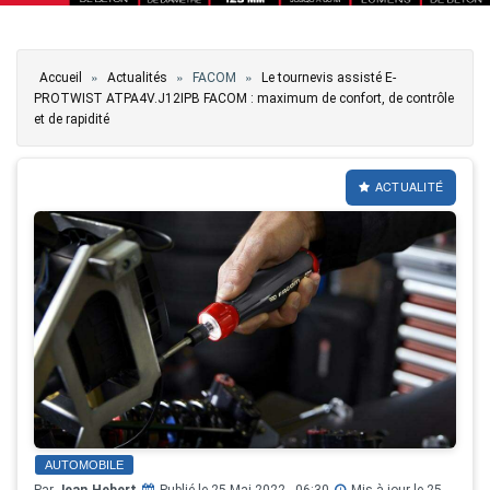
Vous êtes ici
»
»
»
Accueil
Actualités
FACOM
Le tournevis assisté E-
PROTWIST ATPA4V.J12IPB FACOM : maximum de confort, de contrôle
et de rapidité
ACTUALITÉ
AUTOMOBILE