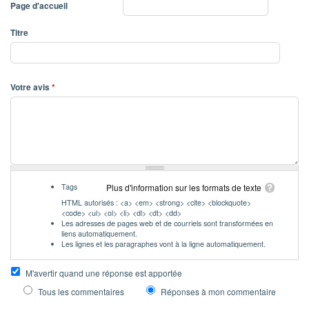
Page d'accueil
Titre
Votre avis
*
Tags
Plus d'information sur les formats de texte
HTML autorisés : <a> <em> <strong> <cite> <blockquote>
<code> <ul> <ol> <li> <dl> <dt> <dd>
Les adresses de pages web et de courriels sont transformées en
liens automatiquement.
Les lignes et les paragraphes vont à la ligne automatiquement.
M'avertir quand une réponse est apportée
Tous les commentaires
Réponses à mon commentaire