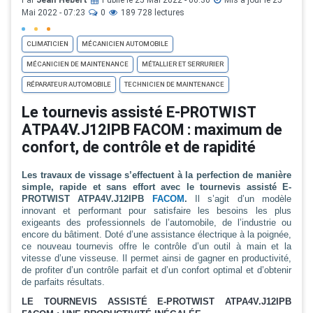
Par
Jean Hebert
Publié le 25 Mai 2022 - 06:30
Mis à jour le 25
Mai 2022 - 07:23
0
189 728 lectures
CLIMATICIEN
MÉCANICIEN AUTOMOBILE
MÉCANICIEN DE MAINTENANCE
MÉTALLIER ET SERRURIER
RÉPARATEUR AUTOMOBILE
TECHNICIEN DE MAINTENANCE
Le tournevis assisté E-PROTWIST
ATPA4V.J12IPB FACOM : maximum de
confort, de contrôle et de rapidité
Les travaux de vissage s’effectuent à la perfection de manière
simple, rapide et sans effort avec le tournevis assisté E-
PROTWIST ATPA4V.J12IPB
FACOM
.
Il s’agit d’un modèle
innovant et performant pour satisfaire les besoins les plus
exigeants des professionnels de l’automobile, de l’industrie ou
encore du bâtiment. Doté d’une assistance électrique à la poignée,
ce nouveau tournevis offre le contrôle d’un outil à main et la
vitesse d’une visseuse. Il permet ainsi de gagner en productivité,
de profiter d’un contrôle parfait et d’un confort optimal et d’obtenir
de parfaits résultats.
LE TOURNEVIS ASSISTÉ E-PROTWIST ATPA4V.J12IPB