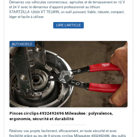
Démarrez vos véhicules commerciaux, agricoles et de terrassement en 12 V
et 24 V avec le démarreur d’appoint professionnel au lithium
STARTZILLA 12024 XT TELWIN, un outil puissant, fiable, robuste, compact,
léger et facile à utiliser.
LIRE L’ARTICLE
AUTOMOBILE
Pinces circlips 4932492496 Milwaukee : polyvalence,
ergonomie, sécurité et durabilité
Réalisez vos projets facilement, efficacement, en toute sécurité et avec
flexibilité grâce au jeu de 9 pinces circlips Milwaukee 4932492496, des outils