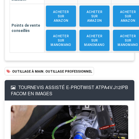
ACHETER
ACHETER
ACHETER
SUR
SUR
SUR
AMAZON
AMAZON
AMAZON
Points de vente
conseillés
ACHETER
ACHETER
ACHETER
SUR
SUR
SUR
MANOMANO
MANOMANO
MANOMANO
,
OUTILLAGE À MAIN
OUTILLAGE PROFESSIONNEL
TOURNEVIS ASSISTÉ E-PROTWIST ATPA4V.J12IPB
FACOM EN IMAGES