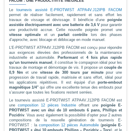
FACOM : UNE PRODUCTIVITÉ INÉGALÉE
Le
tournevis assisté E-PROTWIST ATPA4V.J12IPB FACOM
permet de réaliser facilement, rapidement et sans effort les
travaux de vissage et dévissage. Il bénéficie d’une
poignée
assistée électriquement avec une batterie de 3,6 V
pour garantir
une productivité accrue. Cette nouvelle poignée promet une
vitesse optimale
et un
parfait contrôle
lors des phases
d’approche, avec blocage et déblocage en mode manuel.
L’E-PROTWIST ATPA4V.J12IPB FACOM est conçu pour répondre
aux exigences élevées des professionnels de la maintenance
industrielle et automobile.
Performant
et
4 fois plus rapide
qu’un tournevis manuel
, il constitue le compagnon idéal pour les
travaux de montage et démontage de vis. Il propose un
couple de
0,9 Nm
et une
vitesse de 300 tours par minute
pour une
progression de travail rapide, maitrisée et sans effort, idéal pour
les applications répétitives. Il est équipé d’un
porte-embout
magnétique 1/4"
qui offre une excellente tenue des embouts pour
s’assurer que toutes les fixations restent serrées.
Le tournevis assisté E-PROTWIST ATPA4V.J12IPB FACOM est
une
composition 12 pièces Industrie
offrant une
poignée E-
PROTWIST avec un étui de 10 embouts 6 pans, Phillips et
Pozidriv
. Vous avez également la possibilité d’opter pour 2 autres
compositions de la nouvelle génération de tournevis E-
PROTWIST : la
composition 12 pièces Automobile
(
poignée E-
PROTWIST + étui 10 embouts Phillips – Pozidriv – Torx
), et le