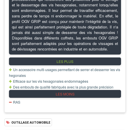
et le desserrage des vis hexagonales, notamment lorsqu'elles
sont endommagées. Il leur permet de travailler efficacement,
sans perdre de temps ni endommager le matériel. En effet, le
profil OGV GRIP est conçu pour maintenir l'intégrité de la vis,
qui est ainsi parfaitement protégée de toute dégradation. Il n'a
jamais été aussi simple de desserrer des vis hexagonales !
Disponilbles dans différents coffrets, les embouts OGV GRIP
sont parfaitement adaptés pour les opérations de vissages et
de dévissages rencontrées en industrie et en automobile.
LES PLUS
Un accessoire multi-usages permettant de serrer et desserrer les vis
hegonales
Efficace sur les vis hexagonales endommagées
Des embouts de qualité fabriqués avec la plus grande précision
LES MOINS
RAS
OUTILLAGE AUTOMOBILE