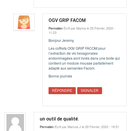
OGV GRIP FACOM
Permalien
Écrit par
Marina
le 25 Février, 2020 -
11:23
Bonjour Jeremy,
Les coffrets OGV GRIP FACOM pour
l’extraction de vis hexagonales
endommagées sont livrés dans une boite qui
contient un module mousse parfaitement
adapté aux servantes Facom.
Bonne journée
RÉPONDRE
SIGNALER
un outil de qualité.
Permalien
Écrit par
Marcos.J
le 29 Février, 2020 - 19:51