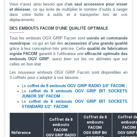
Vous n’avez ainsi besoin que d’
un seul accessoire pour visser
et dévisser
, ce qui évite de multiplier le nombre d’outils à ranger
dans votre boîte à outils et à transporter lors de vos
déplacements.
DES EMBOUTS FACOM D’UNE QUALITÉ OPTIMALE
Tous les embouts OGV GRIP Facom sont
usinés en commande
numérique
, ce qui en fait des
accessoires d’une grande qualité
grâce à leur conception très précise. Cette
qualité de fabrication
signée FACOM
garantit à l’utilisateur une
efficacité optimale des
embouts OGV GRIP
, aussi bien sur les vis abîmées que sur
celles en bon état.
Les nouveaux embouts OGV GRIP Facom sont disponibles en
3 coffrets pour s’adapter à vos besoins :
Le
coffret de 8 embouts OGV GRIP RADIO 1/4'' FACOM
;
Le
coffret de 8 embouts OGV GRIP BIT SOCKETS
JUNIOR 3/8'' FACOM
;
Le
coffret de 6 embouts OGV GRIP BIT SOCKETS
STANDARD 1/2'' FACOM
.
Coffret de 8
Coffret de
Coffret de 8
embouts
embout
embouts
FACOM
FACOM
FACOM
Référence
OGV GRIP Bit
OGV GRIP 
OGV GRIP RADIO