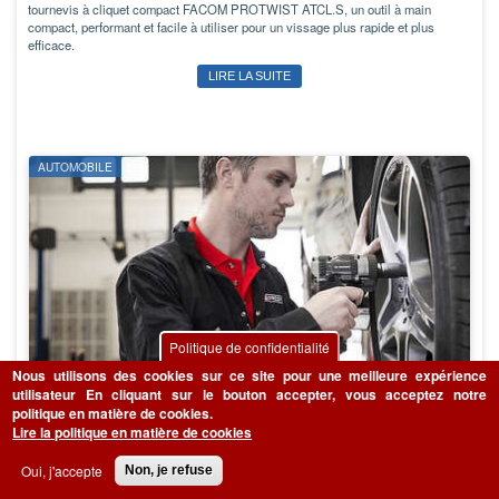
tournevis à cliquet compact FACOM PROTWIST ATCL.S, un outil à main
compact, performant et facile à utiliser pour un vissage plus rapide et plus
efficace.
LIRE LA SUITE
AUTOMOBILE
Politique de confidentialité
Nous utilisons des cookies sur ce site pour une meilleure expérience
utilisateur
En cliquant sur le bouton accepter, vous acceptez notre
politique en matière de cookies.
NS.2500G, NS.3100G et NS.3500G FACOM, une gamme
Lire la politique en matière de cookies
complète de clés à chocs pneumatiques pour les
professionnels
Oui, j'accepte
Non, je refuse