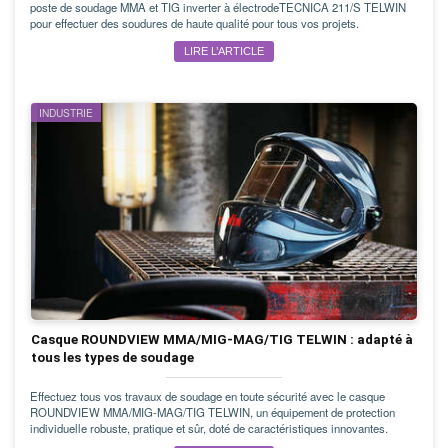
poste de soudage MMA et TIG inverter à électrodeTECNICA 211/S TELWIN
pour effectuer des soudures de haute qualité pour tous vos projets.
LIRE L’ARTICLE
INDUSTRIE
Casque ROUNDVIEW MMA/MIG-MAG/TIG TELWIN : adapté à
tous les types de soudage
Effectuez tous vos travaux de soudage en toute sécurité avec le casque
ROUNDVIEW MMA/MIG-MAG/TIG TELWIN, un équipement de protection
individuelle robuste, pratique et sûr, doté de caractéristiques innovantes.