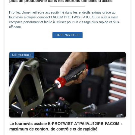
plus de productivité dans les endroits difficiles d'accès
Profitez d'une meilleure accessibilité dans les endroits exigus grâce au
tournevis à cliquet compact FACOM PROTWIST ATCL.S, un outil à main
compact, performant et facile à utiliser pour un vissage plus rapide et plus
efficace.
LIRE L’ARTICLE
AUTOMOBILE
Le tournevis assisté E-PROTWIST ATPA4V.J12IPB FACOM :
maximum de confort, de contrôle et de rapidité