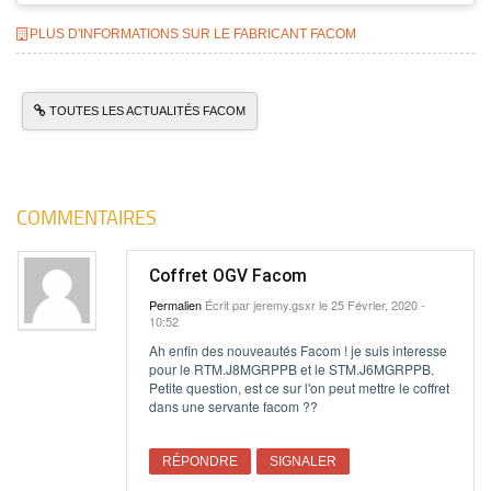
PLUS D'INFORMATIONS SUR LE FABRICANT FACOM
TOUTES LES ACTUALITÉS FACOM
COMMENTAIRES
Coffret OGV Facom
Permalien
Écrit par
jeremy.gsxr
le 25 Février, 2020 -
10:52
Ah enfin des nouveautés Facom ! je suis interesse
pour le RTM.J8MGRPPB et le STM.J6MGRPPB.
Petite question, est ce sur l'on peut mettre le coffret
dans une servante facom ??
RÉPONDRE
SIGNALER