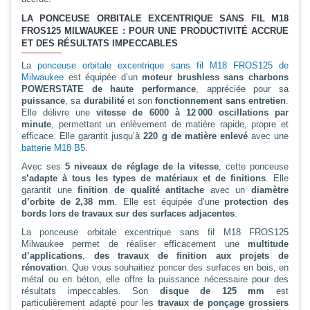
LA PONCEUSE ORBITALE EXCENTRIQUE SANS FIL M18
FROS125 MILWAUKEE : POUR UNE PRODUCTIVITÉ ACCRUE
ET DES RÉSULTATS IMPECCABLES
La
ponceuse orbitale excentrique sans fil M18 FROS125 de
Milwaukee
est équipée d’un
moteur brushless sans charbons
POWERSTATE de haute performance
, appréciée pour sa
puissance
, sa
durabilité
et son
fonctionnement sans entretien
.
Elle délivre une
vitesse de 6000 à 12 000 oscillations par
minute
, permettant un enlèvement de matière rapide, propre et
efficace. Elle garantit jusqu’à
220 g de matière enlevé
avec une
batterie M18 B5
.
Avec ses
5 niveaux de réglage de la vitesse
, cette ponceuse
s’adapte à tous les types de matériaux et de finitions
. Elle
garantit une
finition de qualité antitache
avec un
diamètre
d’orbite de 2,38 mm
. Elle est équipée d’une
protection des
bords lors de travaux sur des surfaces adjacentes
.
La ponceuse orbitale excentrique sans fil M18 FROS125
Milwaukee permet de réaliser efficacement une
multitude
d’applications
,
des travaux de finition aux projets de
rénovatio
n. Que vous souhaitiez poncer des surfaces en bois, en
métal ou en béton, elle offre la puissance nécessaire pour des
résultats impeccables. Son
disque de 125 mm
est
particulièrement adapté pour les
travaux de ponçage grossiers