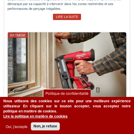
démarque par sa capacité à intervenir dans les zones restreintes et ses
performances de perçage inégalées.
LIRE LA SUITE
BÂTIMENT
Politique de confidentialité
Nous utilisons des cookies sur ce site pour une meilleure expérience
Test et avis du cloueur sans fil M18 FN16GA Milwaukee
utilisateur
En cliquant sur le bouton accepter, vous acceptez notre
politique en matière de cookies.
Lire la politique en matière de cookies
Le cloueur sans fil M18 FN16GA Milwaukee permet de clouer des pièces en
bois ou dans ses dérivés composites facilement, rapidement et sans effort, avec
une excellente finition. Découvrez notre test et avis de cet outil.
Oui, j'accepte
Non, je refuse