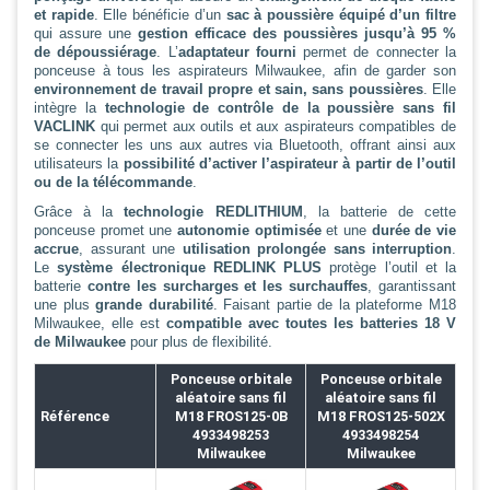
et rapide
. Elle bénéficie d’un
sac à poussière équipé d’un filtre
qui assure une
gestion efficace des poussières jusqu’à 95 %
de dépoussiérage
. L’
adaptateur fourni
permet de connecter la
ponceuse à tous les aspirateurs Milwaukee, afin de garder son
environnement de travail propre et sain, sans poussières
. Elle
intègre la
technologie de contrôle de la poussière sans fil
VACLINK
qui permet aux outils et aux aspirateurs compatibles de
se connecter les uns aux autres via Bluetooth, offrant ainsi aux
utilisateurs la
possibilité d’activer l’aspirateur à partir de l’outil
ou de la télécommande
.
Grâce à la
technologie REDLITHIUM
, la batterie de cette
ponceuse promet une
autonomie optimisée
et une
durée de vie
accrue
, assurant une
utilisation prolongée sans interruption
.
Le
système électronique REDLINK PLUS
protège l’outil et la
batterie
contre les surcharges et les surchauffes
, garantissant
une plus
grande durabilité
. Faisant partie de la plateforme M18
Milwaukee, elle est
compatible avec toutes les batteries 18 V
de Milwaukee
pour plus de flexibilité.
Ponceuse orbitale
Ponceuse orbitale
aléatoire sans fil
aléatoire sans fil
Référence
M18 FROS125-0B
M18 FROS125-502X
4933498253
4933498254
Milwaukee
Milwaukee