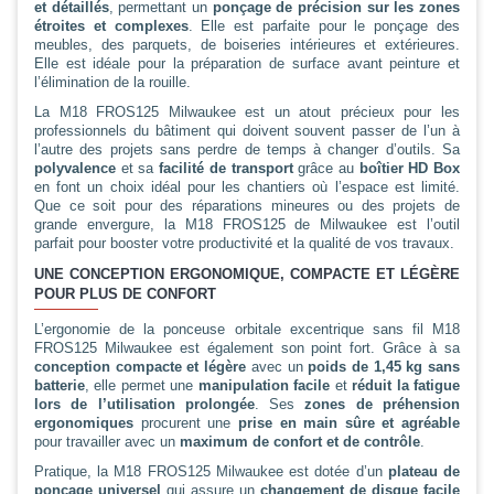
et détaillés
, permettant un
ponçage de précision sur les zones
étroites et complexes
. Elle est parfaite pour le ponçage des
meubles, des parquets, de boiseries intérieures et extérieures.
Elle est idéale pour la préparation de surface avant peinture et
l’élimination de la rouille.
La M18 FROS125 Milwaukee est un atout précieux pour les
professionnels du bâtiment qui doivent souvent passer de l’un à
l’autre des projets sans perdre de temps à changer d’outils. Sa
polyvalence
et sa
facilité de transport
grâce au
boîtier HD Box
en font un choix idéal pour les chantiers où l’espace est limité.
Que ce soit pour des réparations mineures ou des projets de
grande envergure, la M18 FROS125 de Milwaukee est l’outil
parfait pour booster votre productivité et la qualité de vos travaux.
UNE CONCEPTION ERGONOMIQUE, COMPACTE ET LÉGÈRE
POUR PLUS DE CONFORT
L’ergonomie de la ponceuse orbitale excentrique sans fil M18
FROS125 Milwaukee est également son point fort. Grâce à sa
conception compacte et légère
avec un
poids de 1,45 kg sans
batterie
, elle permet une
manipulation facile
et
réduit la fatigue
lors de l’utilisation prolongée
. Ses
zones de préhension
ergonomiques
procurent une
prise en main sûre et agréable
pour travailler avec un
maximum de confort et de contrôle
.
Pratique, la M18 FROS125 Milwaukee est dotée d’un
plateau de
ponçage universel
qui assure un
changement de disque facile