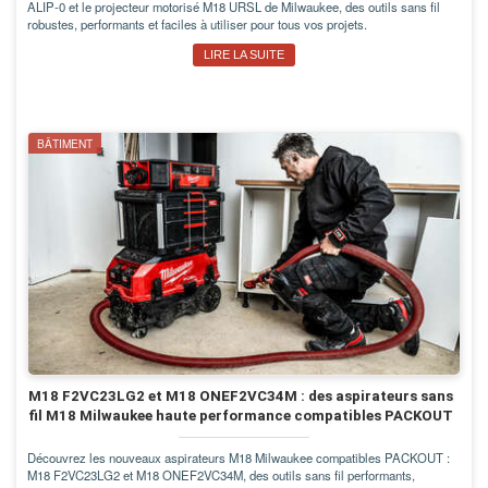
ALIP-0 et le projecteur motorisé M18 URSL de Milwaukee, des outils sans fil
robustes, performants et faciles à utiliser pour tous vos projets.
LIRE LA SUITE
BÂTIMENT
M18 F2VC23LG2 et M18 ONEF2VC34M : des aspirateurs sans
fil M18 Milwaukee haute performance compatibles PACKOUT
Découvrez les nouveaux aspirateurs M18 Milwaukee compatibles PACKOUT :
M18 F2VC23LG2 et M18 ONEF2VC34M, des outils sans fil performants,