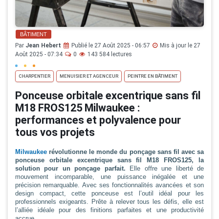
BÂTIMENT
Par
Jean Hebert
Publié le 27 Août 2025 - 06:57
Mis à jour le 27
Août 2025 - 07:34
0
143 584 lectures
CHARPENTIER
MENUISIER ET AGENCEUR
PEINTRE EN BÂTIMENT
Ponceuse orbitale excentrique sans fil
M18 FROS125 Milwaukee :
performances et polyvalence pour
tous vos projets
Milwaukee
révolutionne le monde du ponçage sans fil avec sa
ponceuse orbitale excentrique sans fil M18 FROS125, la
solution pour un ponçage parfait.
Elle offre une liberté de
mouvement incomparable, une puissance inégalée et une
précision remarquable. Avec ses fonctionnalités avancées et son
design compact, cette ponceuse est l’outil idéal pour les
professionnels exigeants. Prête à relever tous les défis, elle est
l’alliée idéale pour des finitions parfaites et une productivité
accrue.