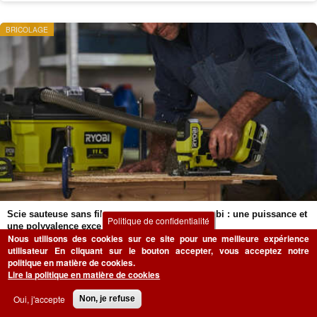
BRICOLAGE
Scie sauteuse sans fil 18 V ONE+ RJS18BX Ryobi : une puissance et
Politique de confidentialité
une polyvalence exceptionnelles
Nous utilisons des cookies sur ce site pour une meilleure expérience
01 Mars 2025
Jean Hebert
0 réaction
utilisateur
En cliquant sur le bouton accepter, vous acceptez notre
politique en matière de cookies.
Profitez des performances de la scie sauteuse sans fil 18 V ONE+
Lire la politique en matière de cookies
Ryobi RJS18BX, un outil puissant et polyvalent pour réaliser tous vos projets
de découpe...
Oui, j'accepte
Non, je refuse
LIRE L’ARTICLE