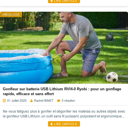
LIRE L’ARTICLE
BRICOLAGE
Gonfleur sur batterie USB Lithium RVI4-0 Ryobi : pour un gonflage
rapide, efficace et sans effort
01 Juillet 2025
Rachel BINET
0 réaction
Ne vous fatiguez plus à gonfler et dégonfler les matelas ou autres objets avec
le gonfleur USB Lithium, un outil sans fil puissant, polyvalent et ergonomique...
LIRE L’ARTICLE