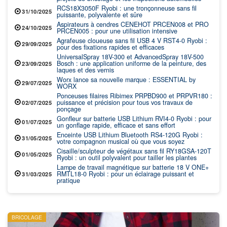
RCS18X3050F Ryobi : une tronçonneuse sans fil
31/10/2025
puissante, polyvalente et sûre
Aspirateurs à cendres CENEHOT PRCEN008 et PRO
24/10/2025
PRCEN005 : pour une utilisation intensive
Agrafeuse cloueuse sans fil USB 4 V RST4-0 Ryobi :
29/09/2025
pour des fixations rapides et efficaces
UniversalSpray 18V-300 et AdvancedSpray 18V-500
Bosch : une application uniforme de la peinture, des
23/09/2025
laques et des vernis
Worx lance sa nouvelle marque : ESSENTIAL by
29/07/2025
WORX
Ponceuses filaires Ribimex PRPBD900 et PRPVR180 :
puissance et précision pour tous vos travaux de
02/07/2025
ponçage
Gonfleur sur batterie USB Lithium RVI4-0 Ryobi : pour
01/07/2025
un gonflage rapide, efficace et sans effort
Enceinte USB Lithium Bluetooth RS4-120G Ryobi :
31/05/2025
votre compagnon musical où que vous soyez
Cisaille/sculpteur de végétaux sans fil RY18GSA-120T
01/05/2025
Ryobi : un outil polyvalent pour tailler les plantes
Lampe de travail magnétique sur batterie 18 V ONE+
RMTL18-0 Ryobi : pour un éclairage puissant et
31/03/2025
pratique
BRICOLAGE