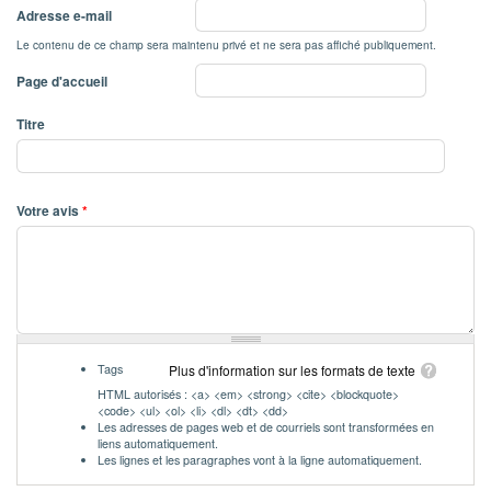
Adresse e-mail
Le contenu de ce champ sera maintenu privé et ne sera pas affiché publiquement.
Page d'accueil
Titre
Votre avis
*
Tags
Plus d'information sur les formats de texte
HTML autorisés : <a> <em> <strong> <cite> <blockquote>
<code> <ul> <ol> <li> <dl> <dt> <dd>
Les adresses de pages web et de courriels sont transformées en
liens automatiquement.
Les lignes et les paragraphes vont à la ligne automatiquement.