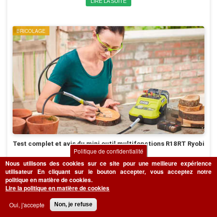
LIRE LA SUITE
BRICOLAGE
Test complet et avis du mini outil multifonctions R18RT Ryobi
Politique de confidentialité
Vous êtes à la recherche d’un appareil polyvalent et performant pour accomplir
Nous utilisons des cookies sur ce site pour une meilleure expérience
divers projets de bricolage en toute simplicité ? Découvrez notre test et avis du
utilisateur
En cliquant sur le bouton accepter, vous acceptez notre
mini outil multifonctions R18RT-0 Ryobi.
politique en matière de cookies.
Lire la politique en matière de cookies
LIRE LA SUITE
Oui, j'accepte
Non, je refuse