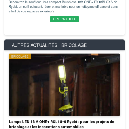
Découvrez le souffleur ultra compact Brushless 18V ONE+ RY18BLCXA de
Ryobi, un outil puissant, léger et maniable pour un nettoyage efficace et sans
effort de vos espaces extérieurs.
LIRE L’ARTICLE
AUTRES ACTUALITÉS
BRICOLAGE
BRICOLAGE
Lampe LED 18 V ONE+ RSL18-0 Ryobi : pour les projets de
bricolage et les inspections automobiles