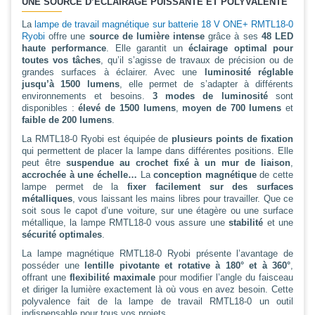
UNE SOURCE D’ÉCLAIRAGE PUISSANTE ET POLYVALENTE
La
lampe de travail magnétique sur batterie 18 V ONE+ RMTL18-0
Ryobi
offre une
source de lumière intense
grâce à ses
48 LED
haute performance
. Elle garantit un
éclairage optimal pour
toutes vos tâches
, qu’il s’agisse de travaux de précision ou de
grandes surfaces à éclairer. Avec une
luminosité réglable
jusqu’à 1500 lumens
, elle permet de s’adapter à différents
environnements et besoins.
3 modes de luminosité
sont
disponibles :
élevé de 1500 lumens
,
moyen de 700 lumens
et
faible de 200 lumens
.
La RMTL18-0 Ryobi est équipée de
plusieurs points de fixation
qui permettent de placer la lampe dans différentes positions. Elle
peut être
suspendue au crochet fixé à un mur de liaison
,
accrochée à une échelle…
La
conception magnétique
de cette
lampe permet de la
fixer facilement sur des surfaces
métalliques
, vous laissant les mains libres pour travailler. Que ce
soit sous le capot d’une voiture, sur une étagère ou une surface
métallique, la lampe RMTL18-0 vous assure une
stabilité
et une
sécurité optimales
.
La lampe magnétique RMTL18-0 Ryobi présente l’avantage de
posséder une
lentille pivotante et rotative à 180° et à 360°
,
offrant une
flexibilité maximale
pour modifier l’angle du faisceau
et diriger la lumière exactement là où vous en avez besoin. Cette
polyvalence fait de la lampe de travail RMTL18-0 un outil
indispensable pour tous vos projets.