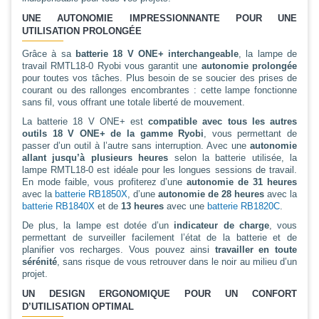
UNE AUTONOMIE IMPRESSIONNANTE POUR UNE
UTILISATION PROLONGÉE
Grâce à sa
batterie 18 V ONE+ interchangeable
, la lampe de
travail RMTL18-0 Ryobi vous garantit une
autonomie prolongée
pour toutes vos tâches. Plus besoin de se soucier des prises de
courant ou des rallonges encombrantes : cette lampe fonctionne
sans fil, vous offrant une totale liberté de mouvement.
La batterie 18 V ONE+ est
compatible avec tous les autres
outils 18 V ONE+ de la gamme Ryobi
, vous permettant de
passer d’un outil à l’autre sans interruption. Avec une
autonomie
allant jusqu’à plusieurs heures
selon la batterie utilisée, la
lampe RMTL18-0 est idéale pour les longues sessions de travail.
En mode faible, vous profiterez d’une
autonomie de 31 heures
avec la
batterie RB1850X
, d’une
autonomie de 28 heures
avec la
batterie RB1840X
et de
13 heures
avec une
batterie RB1820C
.
De plus, la lampe est dotée d’un
indicateur de charge
, vous
permettant de surveiller facilement l’état de la batterie et de
planifier vos recharges. Vous pouvez ainsi
travailler en toute
sérénité
, sans risque de vous retrouver dans le noir au milieu d’un
projet.
UN DESIGN ERGONOMIQUE POUR UN CONFORT
D’UTILISATION OPTIMAL