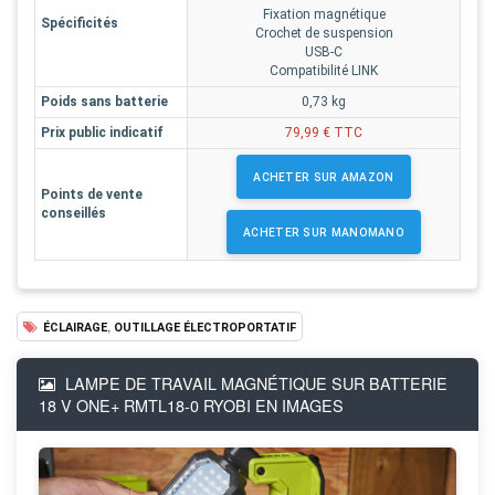
Fixation magnétique
Spécificités
Crochet de suspension
USB-C
Compatibilité LINK
Poids sans batterie
0,73 kg
Prix public indicatif
79,99 € TTC
ACHETER SUR AMAZON
Points de vente
conseillés
ACHETER SUR MANOMANO
,
ÉCLAIRAGE
OUTILLAGE ÉLECTROPORTATIF
LAMPE DE TRAVAIL MAGNÉTIQUE SUR BATTERIE
18 V ONE+ RMTL18-0 RYOBI EN IMAGES