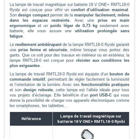
La lampe de travail magnétique sur batterie 18 V ONE+ RMTL18-0
Ryobi est conçue pour offrir un
confort d’utilisation maximal
.
Son
design compact
permet de la
manipuler facilement, même
dans les espaces restreints
. Avec une
prise en main
ergonomique
et un
poids léger de 0,73 kg
seulement avec
batterie, elle vous assure une
utilisation prolongée sans
fatigue
.
Le
revêtement antidérapant
de la lampe RMTL18-0 Ryobi garantit
une
prise ferme et sécurisée
, même lorsque vous portez des
gants. Que ce soit pour des travaux en intérieur ou en extérieur, la
lampe RMTL18-0 est conçue pour
résister aux conditions les
plus exigeantes
.
La lampe de travail RMTL18-0 Ryobi est équipée d’un
bouton de
commande intuitif
, permettant de régler facilement la luminosité
et l’orientation de la lumière. Avec ses
fonctionnalités pratiques
et son
design robuste
, cette lampe est l’alliée idéale pour tous
vos projets d’éclairage. Elle bénéficie d’un
port USB-C
qui vous
donne la possibilité de charger vos appareils électroniques comme
les smartphones, les tablettes…
Lampe de travail magnétique sur
Référence
batterie 18 V ONE+ RMTL18-0 Ryobi