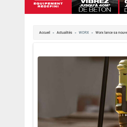
Vous êtes ici
»
»
»
Accueil
Actualités
WORX
Worx lance sa nouv