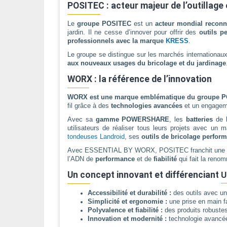
POSITEC : acteur majeur de l’outillage 
Le
groupe POSITEC
est un
acteur mondial reconnu
jardin. Il ne cesse d’innover pour offrir des
outils p
professionnels avec la marque
KRESS
.
Le groupe se distingue sur les marchés internationau
aux nouveaux usages du bricolage et du jardinage
WORX : la référence de l’innovation
WORX est une marque emblématique du groupe 
fil grâce à des
technologies avancées
et un engagemen
Avec sa
gamme POWERSHARE
, les
batteries
de 
utilisateurs de réaliser tous leurs projets avec un
tondeuses Landroid
, ses
outils de bricolage perfor
Avec ESSENTIAL BY WORX, POSITEC franchit une nou
l’ADN de
performance
et de
fiabilité
qui fait la ren
Un concept innovant et différenciant
U
Accessibilité et durabilité :
des outils avec un 
Simplicité et ergonomie :
une prise en main fa
Polyvalence et fiabilité :
des produits robuste
Innovation et modernité :
technologie avancée