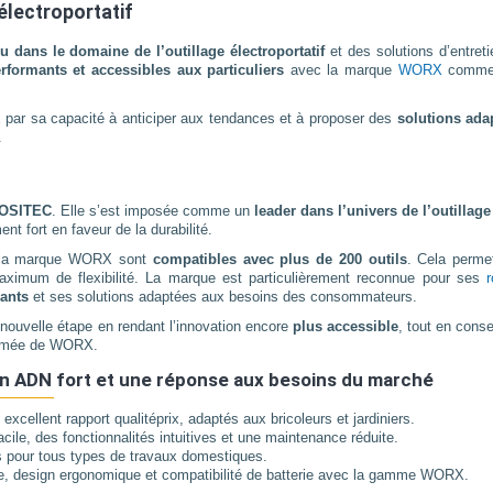
électroportatif
 dans le domaine de l’outillage électroportatif
et des solutions d’entret
erformants et accessibles aux particuliers
avec la marque
WORX
comm
x par sa capacité à anticiper aux tendances et à proposer des
solutions ada
.
POSITEC
. Elle s’est imposée comme un
leader dans l’univers de l’outillag
t fort en faveur de la durabilité.
la marque WORX sont
compatibles avec plus de 200 outils
. Cela perme
 maximum de flexibilité. La marque est particulièrement reconnue pour ses
r
mants
et ses solutions adaptées aux besoins des consommateurs.
velle étape en rendant l’innovation encore
plus accessible
, tout en cons
ommée de WORX.
n ADN fort et une réponse aux besoins du marché
excellent rapport qualitéprix, adaptés aux bricoleurs et jardiniers.
cile, des fonctionnalités intuitives et une maintenance réduite.
s pour tous types de travaux domestiques.
, design ergonomique et compatibilité de batterie avec la gamme WORX.