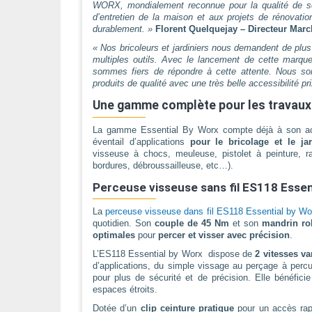
WORX, mondialement reconnue pour la qualité de 
d’entretien de la maison et aux projets de rénovatio
durablement. »
Florent Quelquejay – Directeur Marc
« Nos bricoleurs et jardiniers nous demandent de plus 
multiples outils. Avec le lancement de cette ma
sommes fiers de répondre à cette attente. Nous s
produits de qualité avec une très belle accessibilité pri
Une gamme complète pour les travaux d
La gamme Essential By Worx compte déjà à son ac
éventail d’applications
pour le bricolage et le ja
visseuse à chocs, meuleuse, pistolet à peinture, ra
bordures, débroussailleuse, etc…).
Perceuse visseuse sans fil ES118 Essent
La
perceuse visseuse dans fil ES118 Essential by Wo
quotidien. Son
couple de 45 Nm
et son
mandrin ro
optimales
pour
percer et visser avec précision
.
L’ES118 Essential by Worx dispose de
2 vitesses va
d’applications, du simple vissage au perçage à per
pour plus de sécurité et de précision. Elle bénéficie
espaces étroits.
Dotée d’un
clip ceinture pratique
pour un accès ra