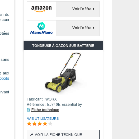
Voir l'offre
ien du
e
aux
Voir l'offre
ptées
TONDEUSE À GAZON SUR BATTERIE
e
sans
t aux
obots
ervant
Fabricant : WORX
Référence : EJ740E Essential by
Fiche technique
AVIS UTILISATEURS
VOIR LA FICHE TECHNIQUE