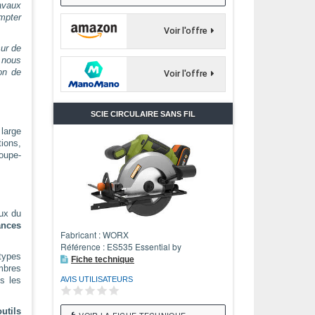
avaux
mpter
Voir l'offre
sur de
 nous
on de
Voir l'offre
SCIE CIRCULAIRE SANS FIL
large
ions,
oupe-
aux du
ances
Fabricant : WORX
Référence : ES535 Essential by
 types
Fiche technique
mbres
AVIS UTILISATEURS
s les
utils