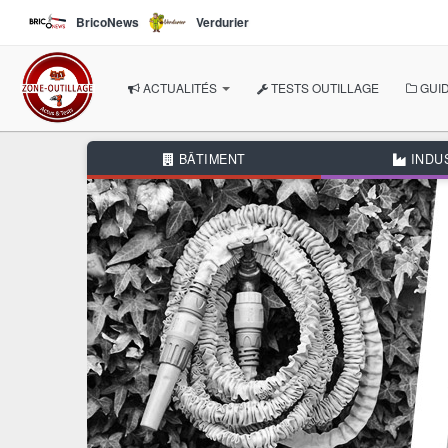
Aller au contenu principal
BricoNews
Verdurier
ACTUALITÉS
TESTS OUTILLAGE
GUID
À LA UNE
BÂTIMENT
INDU
NOS THÉMATIQUES
BÂTIMENT
INDUSTRIE
AUTOMOBILE
BRICOLAGE
JARDIN
AUTRES RUBRIQUES
DOSSIERS THÉMATIQUE