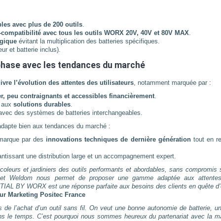
les avec plus de 200 outils
.
r-compatibilité avec tous les outils WORX 20V, 40V et 80V MAX
.
ogique
évitant la multiplication des batteries spécifiques.
ur et batterie inclus).
hase avec les tendances du marché
ivre l’évolution des attentes des utilisateurs
, notamment marquée par :
iser, peu contraignants et accessibles financièrement
.
 aux
solutions durables
.
vec des systèmes de batteries interchangeables.
adapte bien aux tendances du marché :
arque par des
innovations techniques de dernière génération
tout en re
antissant une distribution large et un accompagnement expert.
urs et jardiniers des outils performants et abordables, sans compromis s
lin et Weldom nous permet de proposer une gamme adaptée aux attente
L BY WORX est une réponse parfaite aux besoins des clients en quête d’o
eur Marketing Positec France
s de l’achat d’un outil sans fil. On veut une bonne autonomie de batterie, un
ans le temps. C’est pourquoi nous sommes heureux du partenariat avec la m