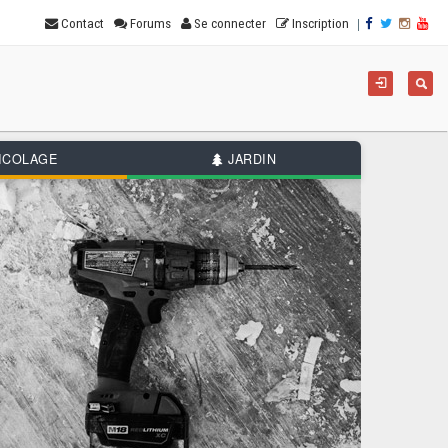
|
Contact
Forums
Se connecter
Inscription
For
Reche
de
rec
ICOLAGE
JARDIN