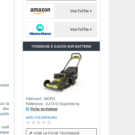
Voir l'offre
Voir l'offre
TONDEUSE À GAZON SUR BATTERIE
stant
Fabricant : WORX
Référence : EJ741E Essential by
ur la
s des
Fiche technique
utils
AVIS UTILISATEURS
 outil
arque
VOIR LA FICHE TECHNIQUE