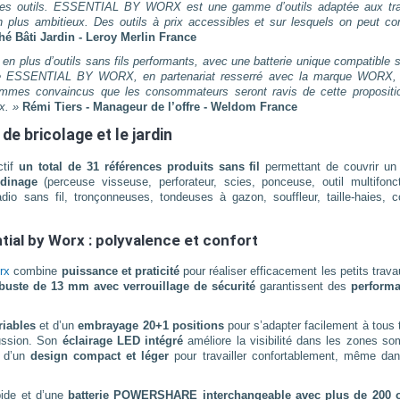
ses outils. ESSENTIAL BY WORX est une gamme d’outils adaptée aux tr
n plus ambitieux. Des outils à prix accessibles et sur lesquels on peut co
hé Bâti Jardin - Leroy Merlin France
en plus d’outils sans fils performants, avec une batterie unique compatible 
rque ESSENTIAL BY WORX, en partenariat resserré avec la marque WORX,
ommes convaincus que les consommateurs seront ravis de cette propositi
x. »
Rémi Tiers - Manageur de l’offre - Weldom France
e bricolage et le jardin
tif
un total de 31 références produits sans fil
permettant de couvrir un 
rdinage
(perceuse visseuse, perforateur, scies, ponceuse, outil multifonct
dio sans fil, tronçonneuses, tondeuses à gazon, souffleur, taille-haies, c
ial by Worx : polyvalence et confort
rx
combine
puissance et praticité
pour réaliser efficacement les petits trav
buste de 13 mm avec verrouillage de sécurité
garantissent des
perform
riables
et d’un
embrayage 20+1 positions
pour s’adapter facilement à tous
cussion. Son
éclairage LED intégré
améliore la visibilité dans les zones so
 d’un
design compact et léger
pour travailler confortablement, même dan
pide et d’une
batterie POWERSHARE interchangeable avec plus de 200 o