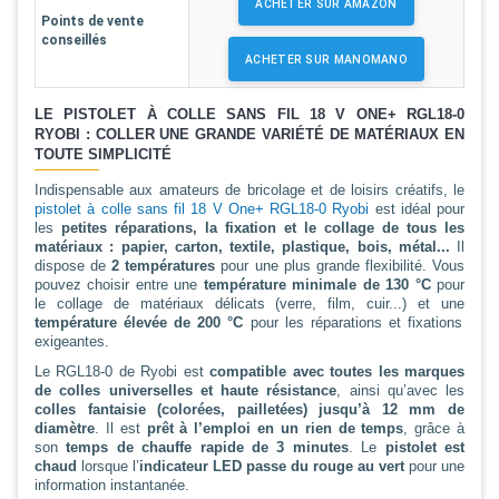
ACHETER SUR AMAZON
Points de vente
conseillés
ACHETER SUR MANOMANO
LE PISTOLET À COLLE SANS FIL 18 V ONE+ RGL18-0
RYOBI : COLLER UNE GRANDE VARIÉTÉ DE MATÉRIAUX EN
TOUTE SIMPLICITÉ
Indispensable aux amateurs de bricolage et de loisirs créatifs, le
pistolet à colle sans fil 18 V One+ RGL18-0 Ryobi
est idéal pour
les
petites réparations, la fixation et le collage de tous les
matériaux : papier, carton, textile, plastique, bois, métal...
Il
dispose de
2 températures
pour une plus grande flexibilité. Vous
pouvez choisir entre une
température minimale de 130 °C
pour
le collage de matériaux délicats (verre, film, cuir...) et une
température élevée de 200 °C
pour les réparations et fixations
exigeantes.
Le RGL18-0 de Ryobi est
compatible avec toutes les marques
de colles universelles et haute résistance
, ainsi qu’avec les
colles fantaisie (colorées, pailletées) jusqu’à 12 mm de
diamètre
. Il est
prêt à l’emploi en un rien de temps
, grâce à
son
temps de chauffe rapide de 3 minutes
. Le
pistolet est
chaud
lorsque l’
indicateur LED
passe du rouge au vert
pour une
information instantanée.