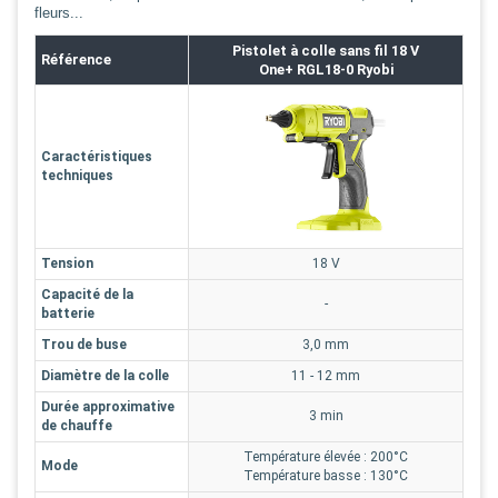
fleurs...
Pistolet à colle sans fil
18 V
Référence
One+
RGL18-0 Ryobi
Caractéristiques
techniques
Tension
18 V
Capacité de la
-
batterie
Trou de buse
3,0 mm
Diamètre de la colle
11 - 12 mm
Durée approximative
3 min
de chauffe
Température élevée : 200°C
Mode
Température basse : 130°C