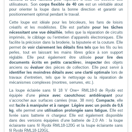
utilisateurs. Son
corps flexible de 40 cm
est un véritable atout
pour orienter la loupe dans la bonne direction et garantir un
positionnement optimal pendant le travail.
Cette loupe est idéale pour les bricoleurs, les fans de loisirs
créatifs et les modélistes. Elle est parfaite
pour les tâches
nécessitant une vue détaillée
, telles que la réparation de circuits
imprimés, le câblage ou l’entretien d’appareils électroniques. Elle
facilite la précision dans la broderie, la bijouterie et la couture. Elle
permet de
voir clairement les détails fins tels
que les fils ou les
perles, tout en laissant les mains libres grâce à son support
réglable. Elle peut également être utilisée
pour lire des
documents écrits en petits caractère
s,
inspecter
des objets
anciens ou
évaluer
des pièces de collection. Elle peut servir à
identifier les moindres détails avec une clarté optimale
lors de
travaux d’entretien, tels que le nettoyage ou la réparation de
mécanismes complexes (montres, serrures, etc.).
La loupe éclairée sans fil 18 V One+ RML18-0 de Ryobi est
équipée d’une
pince avec caoutchouc antidérapant
pour
s’accrocher aux surfaces carrées (max. 38 mm).
Compacte
, elle
est
facile à manipuler et à ranger
.
Légère avec un poids de 0,6
kg
, elle permet une
utilisation prolongée sans fatigue.
Elle est
livrée sans batterie ni chargeur. Elle est également disponible
dans des versions équipées d’une batterie de 2,0 Ah : la loupe
éclairante sans fil Ryobi RML18-120G et la loupe éclairante sans
fil Ryobi RML18-120GL.