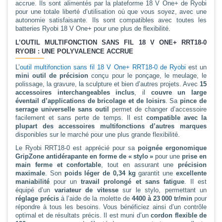
accrue. Ils sont alimentés par la plateforme 18 V One+ de Ryobi
pour une totale liberté d’utilisation où que vous soyez, avec une
autonomie satisfaisante. Ils sont compatibles avec toutes les
batteries Ryobi 18 V One+ pour une plus de flexibilité.
L’OUTIL MULTIFONCTION SANS FIL 18 V ONE+ RRT18-0
RYOBI : UNE POLYVALENCE ACCRUE
L’
outil multifonction sans fil 18 V One+ RRT18-0 de Ryobi
est un
mini outil de précision
conçu pour le ponçage, le meulage, le
polissage, la gravure, la sculpture et bien d’autres projets. Avec
15
accessoires interchangeables inclus
, il
couvre un large
éventail d’applications de bricolage et de loisirs
. Sa
pince de
serrage universelle sans outil
permet de changer d’accessoire
facilement et sans perte de temps. Il est
compatible avec la
plupart des accessoires multifonctions d’autres marques
disponibles sur le marché pour une plus grande flexibilité.
Le Ryobi RRT18-0 est apprécié pour sa
poignée ergonomique
GripZone antidérapante en forme de « stylo »
pour une
prise en
main ferme et confortable
, tout en assurant une
précision
maximale
. Son
poids léger
de 0,34 kg
garantit une
excellente
maniabilité
pour un
travail prolongé et sans fatigue
. Il est
équipé d’un
variateur de vitesse
sur le stylo, permettant un
réglage précis
à l’aide de la molette de
4400 à 23 000 tr/min
pour
répondre à tous les besoins. Vous bénéficiez ainsi d’un contrôle
optimal et de résultats précis. Il est muni d’un
cordon flexible de