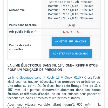
Batterie 18 V de 2,0 Ah : 9 heures
Batterie 18 V de 2,5 Ah : 11 heures
Autonomie
Batterie 18 V de 4,0 Ah : 19 heures
Batterie 18 V de 5,0 Ah : 22 heures
Batterie 18 V de 9,0 Ah : 30 heures
Poids sans batterie
0,6 kg
Prix public indicatif
42,67 € TTC
ACHETER SUR AMAZON
Points de vente
conseillés
ACHETER SUR MANOMANO
LA LIME ÉLECTRIQUE SANS FIL 18 V ONE+ R18PF-0 RYOBI :
POUR UN PONÇAGE DE PRÉCISION
La
lime électrique sans fil Ryobi 18 V One+ R18PF-0
est l’outil
idéal pour les travaux nécessitant un
ponçage de précision ou
une mise au point
. Dotée d’une
bande de limage fine de 13 x
457 mm
, elle permet d’
intervenir aisément dans les zones
étroites et difficiles d’accès
, ce qui est efficace pour poncer et
façonner les coins et recoins et les petites surfaces.
Avec une
vitesse variable allant jusqu’à 630 m/min
, la