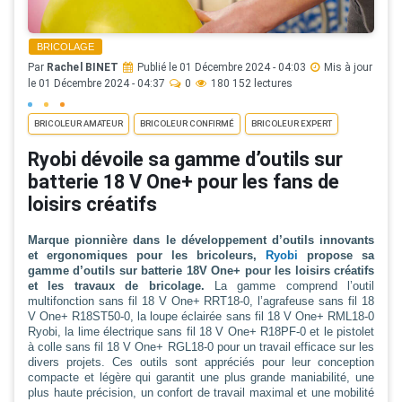
BRICOLAGE
Par
Rachel BINET
Publié le 01 Décembre 2024 - 04:03
Mis à jour
le 01 Décembre 2024 - 04:37
0
180 152 lectures
BRICOLEUR AMATEUR
BRICOLEUR CONFIRMÉ
BRICOLEUR EXPERT
Ryobi dévoile sa gamme d’outils sur
batterie 18 V One+ pour les fans de
loisirs créatifs
Marque pionnière dans le développement d’outils innovants
et ergonomiques pour les bricoleurs,
Ryobi
propose sa
gamme d’outils sur batterie 18V One+ pour les loisirs créatifs
et les travaux de bricolage.
La gamme comprend l’outil
multifonction sans fil 18 V One+ RRT18-0, l’agrafeuse sans fil 18
V One+ R18ST50-0, la loupe éclairée sans fil 18 V One+ RML18-0
Ryobi, la lime électrique sans fil 18 V One+ R18PF-0 et le pistolet
à colle sans fil 18 V One+ RGL18-0 pour un travail efficace sur les
divers projets. Ces outils sont appréciés pour leur conception
compacte et légère qui garantit une plus grande maniabilité, une
plus haute précision, un confort de travail maximal et une mobilité