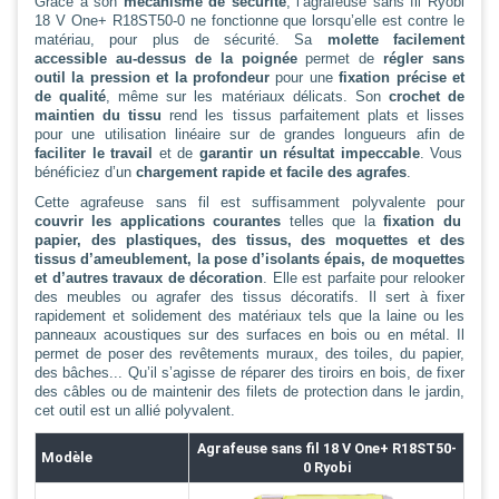
Grâce à son
mécanisme de sécurité
, l’agrafeuse sans fil Ryobi
18 V One+ R18ST50-0 ne fonctionne que lorsqu’elle est contre le
matériau, pour plus de sécurité. Sa
molette facilement
accessible au-dessus de la poignée
permet de
régler sans
outil la pression et la profondeur
pour une
fixation précise et
de qualité
, même sur les matériaux délicats. Son
crochet de
maintien du tissu
rend les tissus parfaitement plats et lisses
pour une utilisation linéaire sur de grandes longueurs afin de
faciliter le travail
et de
garantir un résultat impeccable
. Vous
bénéficiez d’un
chargement rapide et facile des agrafes
.
Cette agrafeuse sans fil est suffisamment polyvalente pour
couvrir les applications courantes
telles que la
fixation du
papier, des plastiques, des tissus, des moquettes et des
tissus d’ameublement, la pose d’isolants épais, de moquettes
et d’autres travaux de décoration
. Elle est parfaite pour relooker
des meubles ou agrafer des tissus décoratifs. Il sert à fixer
rapidement et solidement des matériaux tels que la laine ou les
panneaux acoustiques sur des surfaces en bois ou en métal. Il
permet de poser des revêtements muraux, des toiles, du papier,
des bâches... Qu’il s’agisse de réparer des tiroirs en bois, de fixer
des câbles ou de maintenir des filets de protection dans le jardin,
cet outil est un allié polyvalent.
Agrafeuse sans fil 18 V One+ R18ST50-
Modèle
0 Ryobi