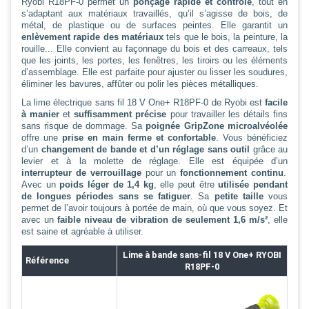
Ryobi R18PF-0 permet un
ponçage rapide et contrôlé
, tout en
s’adaptant aux matériaux travaillés, qu’il s’agisse de bois, de
métal, de plastique ou de surfaces peintes. Elle garantit un
enlèvement rapide des matériaux
tels que le bois, la peinture, la
rouille... Elle convient au façonnage du bois et des carreaux, tels
que les joints, les portes, les fenêtres, les tiroirs ou les éléments
d’assemblage. Elle est parfaite pour ajuster ou lisser les soudures,
éliminer les bavures, affûter ou polir les pièces métalliques.
La lime électrique sans fil 18 V One+ R18PF-0 de Ryobi est
facile
à manier
et
suffisamment précise
pour travailler les détails fins
sans risque de dommage. Sa
poignée GripZone microalvéolée
offre une
prise en main ferme et confortable
. Vous bénéficiez
d’un
changement de bande et d’un réglage sans outil
grâce au
levier et à la molette de réglage. Elle est équipée d’un
interrupteur de verrouillage
pour un
fonctionnement continu
.
Avec un
poids léger de 1,4 kg
, elle peut être
utilisée pendant
de longues périodes sans se fatiguer
. Sa
petite taille
vous
permet de l’avoir toujours à portée de main, où que vous soyez. Et
avec un
faible niveau de vibration de seulement 1,6 m/s²
, elle
est saine et agréable à utiliser.
Lime à bande sans-fil
18 V One+
RYOBI
Référence
R18PF-0