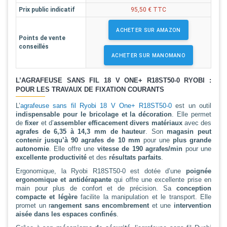
Prix public indicatif
95,50 € TTC
ACHETER SUR AMAZON
Points de vente
conseillés
ACHETER SUR MANOMANO
L’AGRAFEUSE SANS FIL 18 V ONE+ R18ST50-0 RYOBI :
POUR LES TRAVAUX DE FIXATION COURANTS
L’
agrafeuse sans fil Ryobi 18 V One+ R18ST50-0
est un outil
indispensable pour le bricolage et la décoration
. Elle permet
de
fixer
et d’
assembler efficacement divers matériaux
avec des
agrafes de 6,35 à 14,3 mm de hauteur
. Son
magasin peut
contenir jusqu’à 90 agrafes de 10 mm
pour une
plus grande
autonomie
. Elle offre une
vitesse de 190 agrafes/min
pour une
excellente productivité
et des
résultats parfaits
.
Ergonomique, la Ryobi R18ST50-0 est dotée d’une
poignée
ergonomique et antidérapante
qui offre une excellente prise en
main pour plus de confort et de précision. Sa
conception
compacte et légère
facilite la manipulation et le transport. Elle
promet un r
angement sans encombrement
et une
intervention
aisée dans les espaces confinés
.