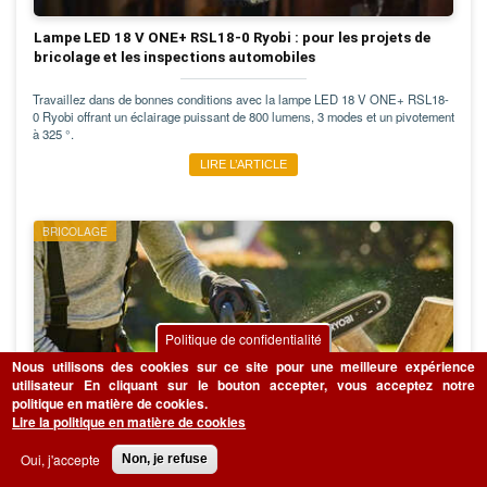
Lampe LED 18 V ONE+ RSL18-0 Ryobi : pour les projets de
bricolage et les inspections automobiles
Travaillez dans de bonnes conditions avec la lampe LED 18 V ONE+ RSL18-
0 Ryobi offrant un éclairage puissant de 800 lumens, 3 modes et un pivotement
à 325 °.
LIRE L’ARTICLE
BRICOLAGE
Politique de confidentialité
Nous utilisons des cookies sur ce site pour une meilleure expérience
utilisateur
En cliquant sur le bouton accepter, vous acceptez notre
politique en matière de cookies.
Lire la politique en matière de cookies
Oui, j'accepte
Non, je refuse
RCS18X3050F Ryobi : une tronçonneuse sans fil puissante,