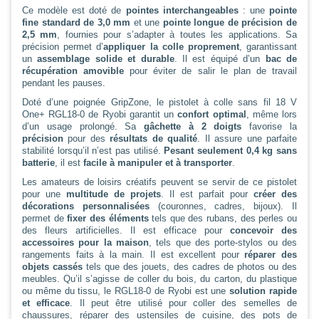
Ce modèle est doté de
pointes interchangeables
: une
pointe
fine standard de 3,0 mm
et une
pointe longue de précision de
2,5 mm
, fournies pour s’adapter à toutes les applications. Sa
précision permet d’
appliquer la colle proprement
, garantissant
un
assemblage solide et durable
. Il est équipé d’un
bac de
récupération amovible
pour éviter de salir le plan de travail
pendant les pauses.
Doté d’une poignée GripZone, le pistolet à colle sans fil 18 V
One+ RGL18-0 de Ryobi garantit un
confort optimal
, même lors
d’un usage prolongé. Sa
gâchette à 2 doigts
favorise la
précision
pour des
résultats de qualité
. Il assure une parfaite
stabilité lorsqu’il n’est pas utilisé.
Pesant seulement 0,4 kg sans
batterie
, il est
facile à manipuler et à transporter
.
Les amateurs de loisirs créatifs peuvent se servir de ce pistolet
pour une
multitude de projets
. Il est parfait pour
créer des
décorations personnalisées
(couronnes, cadres, bijoux). Il
permet de
fixer des éléments
tels que des rubans, des perles ou
des fleurs artificielles. Il est efficace pour
concevoir des
accessoires pour la maison
, tels que des porte-stylos ou des
rangements faits à la main. Il est excellent pour
réparer des
objets cassés
tels que des jouets, des cadres de photos ou des
meubles. Qu’il s’agisse de coller du bois, du carton, du plastique
ou même du tissu, le RGL18-0 de Ryobi est une
solution rapide
et efficace
. Il peut être utilisé pour coller des semelles de
chaussures, réparer des ustensiles de cuisine, des pots de