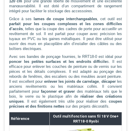
120 cm
pour une grande liberté de mouvement et une excellente
manœuvrabilité. Il est doté d’un compartiment de rangement
intégré pour faciliter le stockage des accessoires.
Grâce à ses
lames de coupe interchangeables
, cet outil est
parfait pour les coupes complexes et les zones difficiles
d’accès
, telles que la coupe des cadres de porte pour accueillir un
revêtement de sol. Il est parfait pour couper avec précision les
tuyaux en PVC ou les gaines métalliques. Il peut être utilisé pour
ouvrir des murs en placoplâtre afin d’installer des câbles ou des
boîtiers électriques.
Avec ses bandes de ponçage fournies, le RRT18-0 est idéal pour
poncer les petites surfaces et les endroits difficile
s. Il est
efficace pour enlever les couches de peinture ou de vernis sur les
pièces et les détails complexes. Il est adapté au ponçage des
rebords de fenêtres, des escaliers ou des meubles avant peinture.
Il est excellent pour
enlever les joints de carrelage
,
décaper
les
anciens revêtements ou les matériaux collés. Il convient
parfaitement pour
façonner et graver
des matériaux tels que le
bois, le verre ou le plastique afin de
réaliser des créations
uniques
. Il est également très utile pour réaliser des
coupes
précises et des finitions nettes
sur des projets décoratifs.
Outil multifonction sans fil 18 V One+
Référence
RRT18-0 Ryobi