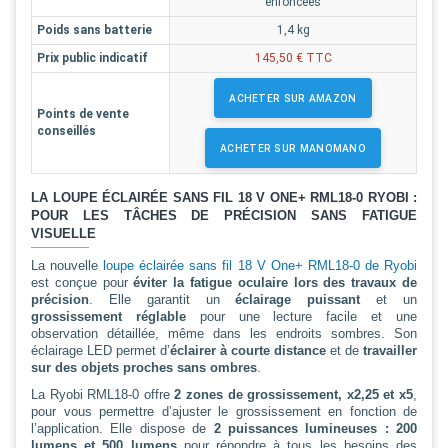
enfoncées
Poids sans batterie
1,4 kg
Prix public indicatif
145,50 € TTC
ACHETER SUR AMAZON
Points de vente
conseillés
ACHETER SUR MANOMANO
LA LOUPE ÉCLAIRÉE SANS FIL 18 V ONE+ RML18-0 RYOBI :
POUR LES TÂCHES DE PRÉCISION SANS FATIGUE
VISUELLE
La nouvelle
loupe éclairée sans fil 18 V One+ RML18-0 de Ryobi
est conçue pour
éviter la fatigue oculaire
lors des travaux de
précision
. Elle garantit un
éclairage puissant
et un
grossissement réglable
pour une lecture facile et une
observation détaillée, même dans les endroits sombres. Son
éclairage LED permet d’
éclairer à courte distance
et de
travailler
sur des objets proches sans ombres
.
La Ryobi RML18-0 offre
2 zones de grossissement, x2,25 et x5
,
pour vous permettre d’ajuster le grossissement en fonction de
l’application. Elle dispose de
2 puissances lumineuses : 200
lumens et 500 lumens
pour répondre à tous les besoins des