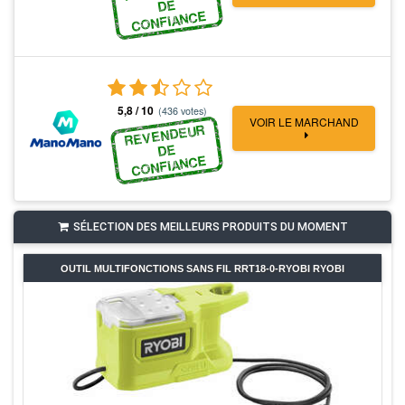
DE
CONFIANCE
5,8 / 10
(436 votes)
VOIR LE MARCHAND
REVENDEUR
DE
CONFIANCE
SÉLECTION DES MEILLEURS PRODUITS DU MOMENT
LOUPE ÉCLAIRÉE SUR BATTERIE RML18-0-RYOBI RYOBI
NOTE DES UTILISATEURS
41,22 € €
CONSULTER
ACHETER