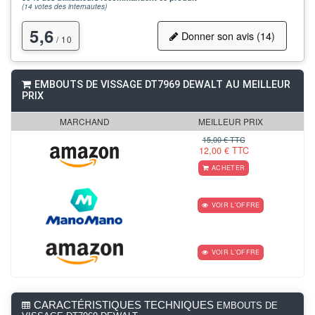
(
14
votes des internautes)
5,6
Donner son avis (14)
/ 10
EMBOUTS DE VISSAGE DT7969 DEWALT AU MEILLEUR
PRIX
MARCHAND
MEILLEUR PRIX
15,00 € TTC
12,00 € TTC
ACHETER
VOIR L'OFFRE
VOIR L'OFFRE
CARACTÉRISTIQUES TECHNIQUES
EMBOUTS DE