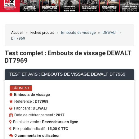
Vous êtes ici
»
»
»
»
Accueil
Fiches produit
Embouts de vissage
DEWALT
DT7969
Test complet : Embouts de vissage DEWALT
DT7969
TEST ET AVIS : EMBOUTS DE VISSAGE DEWALT DT7969
BÂTIMENT
Embouts de vissage
Référence :
DT7969
Fabricant :
DEWALT
Date de référencement :
2017
Points de vente :
Revendeurs en ligne
Prix public indicatif :
15,00 € TTC
0 commentaire utilisateur