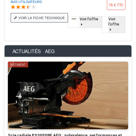
AVIS UTILISATEURS
76 € TTC
VOIR LA FICHE TECHNIQUE
Voir l'offre
Voir
l'offre
ACTUALITÉS
AEG
BÂTIMENT
Scie radiale PS305DBE AEG : polyvalence, performances et