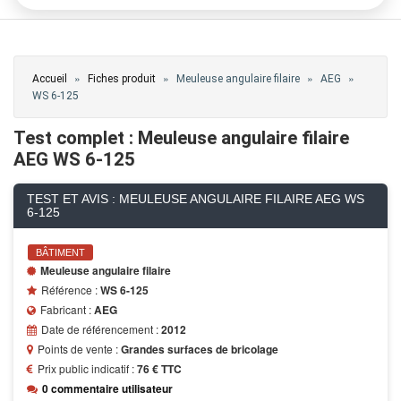
Vous êtes ici
»
»
»
»
Accueil
Fiches produit
Meuleuse angulaire filaire
AEG
WS 6-125
Test complet : Meuleuse angulaire filaire
AEG WS 6-125
TEST ET AVIS : MEULEUSE ANGULAIRE FILAIRE AEG WS
6-125
BÂTIMENT
Meuleuse angulaire filaire
Référence :
WS 6-125
Fabricant :
AEG
Date de référencement :
2012
Points de vente :
Grandes surfaces de bricolage
Prix public indicatif :
76 € TTC
0 commentaire utilisateur