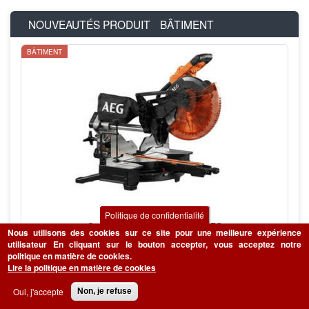
NOUVEAUTÉS PRODUIT
BÂTIMENT
BÂTIMENT
PS305DBE
Politique de confidentialité
Scie à onglets radiale filaire AEG
Nous utilisons des cookies sur ce site pour une meilleure expérience
utilisateur
En cliquant sur le bouton accepter, vous acceptez notre
AVIS UTILISATEURS
politique en matière de cookies.
Lire la politique en matière de cookies
CONSULTER
ACHETER
Oui, j'accepte
Non, je refuse