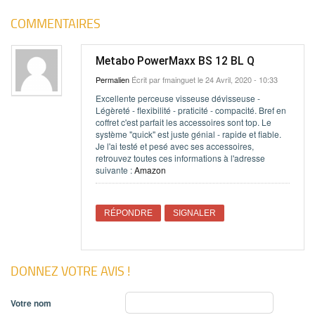
COMMENTAIRES
Metabo PowerMaxx BS 12 BL Q
Permalien
Écrit par
fmainguet
le 24 Avril, 2020 - 10:33
Excellente perceuse visseuse dévisseuse -
Légèreté - flexibilité - praticité - compacité. Bref en
coffret c'est parfait les accessoires sont top. Le
système "quick" est juste génial - rapide et fiable.
Je l'ai testé et pesé avec ses accessoires,
retrouvez toutes ces informations à l'adresse
suivante :
Amazon
RÉPONDRE
SIGNALER
DONNEZ VOTRE AVIS !
Votre nom