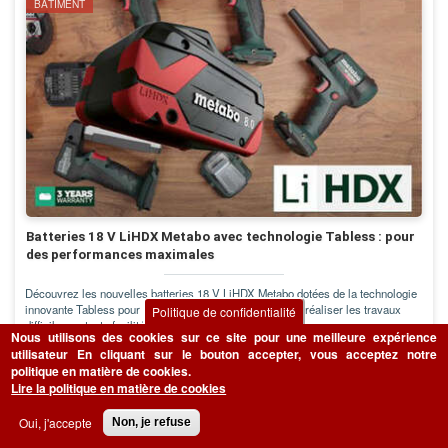
BÂTIMENT
Batteries 18 V LiHDX Metabo avec technologie Tabless : pour
des performances maximales
Découvrez les nouvelles batteries 18 V LiHDX Metabo dotées de la technologie
innovante Tabless pour permettre aux professionnels de réaliser les travaux
Politique de confidentialité
difficiles en toute facilité et sans effort.
Nous utilisons des cookies sur ce site pour une meilleure expérience
utilisateur
En cliquant sur le bouton accepter, vous acceptez notre
LIRE LA SUITE
politique en matière de cookies.
Lire la politique en matière de cookies
Oui, j'accepte
Non, je refuse
BÂTIMENT