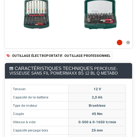
,
OUTILLAGE ÉLECTROPORTATIF
OUTILLAGE PROFESSIONNEL
CARACTÉRISTIQUES TECHNIQUES
PERCEUSE-
VISSEUSE SANS FIL POWERMAXX BS 12 BL Q METABO
Tension
12 V
Capacité de la batterie
2,0 Ah
Type de moteur
Brushless
Couple
45 Nm
Vitesse à vide
0-500 à 0-1650 tr/min
Capacité perçage bois
25 mm