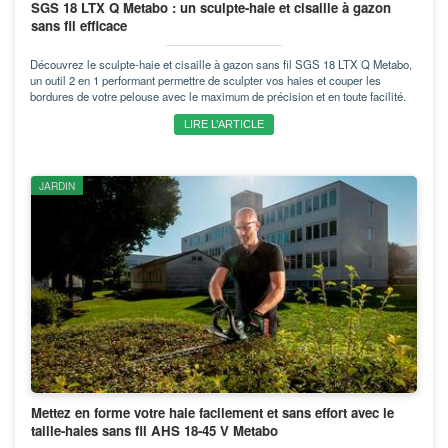
SGS 18 LTX Q Metabo : un sculpte-haie et cisaille à gazon
sans fil efficace
Découvrez le sculpte-haie et cisaille à gazon sans fil SGS 18 LTX Q Metabo,
un outil 2 en 1 performant permettre de sculpter vos haies et couper les
bordures de votre pelouse avec le maximum de précision et en toute facilité.
LIRE L’ARTICLE
JARDIN
Mettez en forme votre haie facilement et sans effort avec le
taille-haies sans fil AHS 18-45 V Metabo