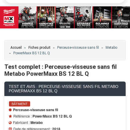
Vous êtes ici
»
»
»
Accueil
Fiches produit
Perceuse-visseuse sans fil
Metabo
»
PowerMaxx BS 12 BL Q
Test complet : Perceuse-visseuse sans fil
Metabo PowerMaxx BS 12 BL Q
TEST ET AVIS : PERCEUSE-VISSEUSE SANS FIL METABO
POWERMAXX BS 12 BL Q
BÂTIMENT
Perceuse-visseuse sans fil
Référence :
PowerMaxx BS 12 BL Q
Fabricant :
Metabo
Date de référencement :
2018