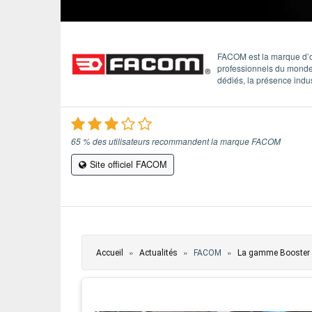
ÉVÈNEMENTS / REPORTAGES
LOISIRS CRÉATIFS / DIY
FACOM est la marque d’ou
professionnels du monde 
dédiés, la présence indu
CONCOURS
VIDÉOS
65 % des utilisateurs recommandent la marque FACOM
Site officiel FACOM
Vous êtes ici
»
»
»
Accueil
Actualités
FACOM
La gamme Booster F