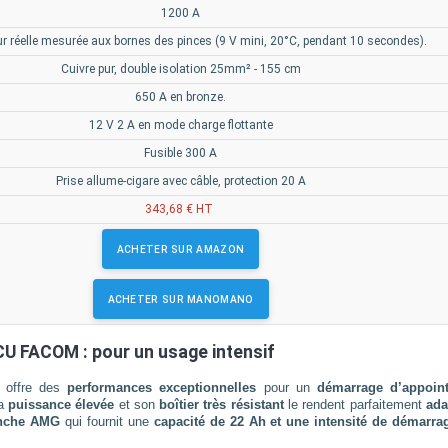
1200 A
ur réelle mesurée aux bornes des pinces (9 V mini, 20°C, pendant 10 secondes).
Cuivre pur, double isolation 25mm² - 155 cm
650 A en bronze.
12 V 2 A en mode charge flottante
Fusible 300 A
Prise allume-cigare avec câble, protection 20 A
343,68 € HT
ACHETER SUR AMAZON
ACHETER SUR MANOMANO
U FACOM : pour un usage intensif
offre des
performances exceptionnelles
pour un
démarrage d’appoin
Sa
puissance élevée
et son
boîtier très résistant
le rendent parfaitement
ada
tanche AMG
qui fournit une
capacité de 22 Ah et une intensité de démarra