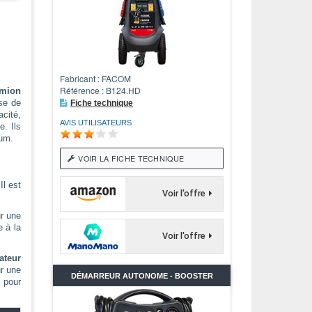
Fabricant : FACOM
Référence : B124.HD
amion
ise de
Fiche technique
cité,
AVIS UTILISATEURS
e. Ils
ium.
VOIR LA FICHE TECHNIQUE
 Il est
Voir l'offre
r une
e à la
Voir l'offre
ateur
r une
DÉMARREUR AUTONOME - BOOSTER
A
pour