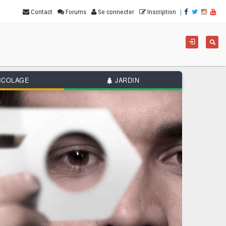
|
Contact
Forums
Se connecter
Inscription
For
Reche
de
rec
ICOLAGE
JARDIN