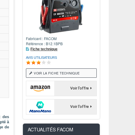
Fabricant : FACOM
Référence : B12.1BPB
Fiche technique
AVIS UTILISATEURS
VOIR LA FICHE TECHNIQUE
Voir l'offre
Voir l'offre
t des
pté à
ge de
ACTUALITÉS
FACOM