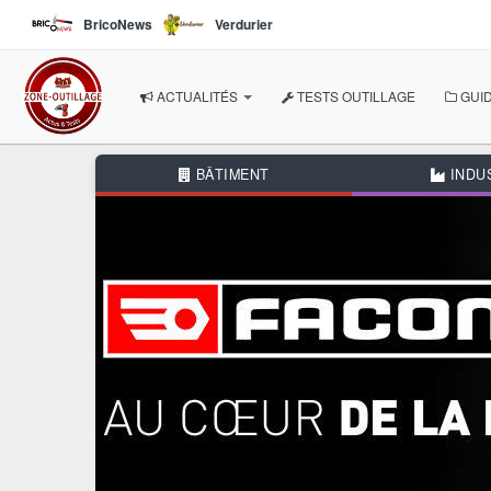
Aller au contenu principal
BricoNews
Verdurier
ACTUALITÉS
TESTS OUTILLAGE
GUID
À LA UNE
BÂTIMENT
INDU
NOS THÉMATIQUES
BÂTIMENT
INDUSTRIE
AUTOMOBILE
BRICOLAGE
JARDIN
AUTRES RUBRIQUES
DOSSIERS THÉMATIQUE