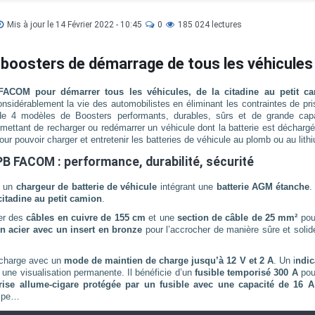
Mis à jour le 14 Février 2022 - 10:45
0
185 024 lectures
oosters de démarrage de tous les véhicules
COM pour démarrer tous les véhicules, de la citadine au petit c
considérablement la vie des automobilistes en éliminant les contraintes de pr
 4 modèles de Boosters performants, durables, sûrs et de grande capa
ettant de recharger ou redémarrer un véhicule dont la batterie est déchargé
r pouvoir charger et entretenir les batteries de véhicule au plomb ou au lith
B FACOM : performance, durabilité, sécurité
t un
chargeur de batterie de véhicule
intégrant une
batterie AGM étanche
.
citadine au petit camion
.
er des
câbles en cuivre de 155 cm
et une
section de câble de 25 mm²
pou
en acier avec un insert en bronze
pour l’accrocher de manière sûre et solid
charge avec un
mode de maintien de charge jusqu’à 12 V et 2 A
. Un i
ndic
r une visualisation permanente. Il bénéficie d’un
fusible temporisé 300 A
pou
rise allume-cigare protégée par un fusible avec une capacité de 16 
ampe…