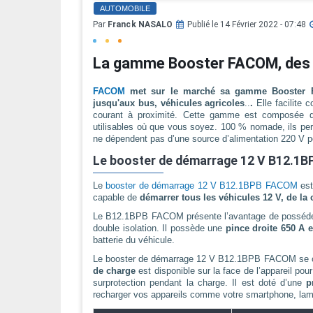
AUTOMOBILE
Par
Franck NASALO
Publié le 14 Février 2022 - 07:48
La gamme Booster FACOM, des b
FACOM
met sur le marché sa gamme Booster FA
jusqu'aux bus, véhicules agricoles
..
.
Elle facilite 
courant à proximité. Cette gamme est composée de
utilisables où que vous soyez. 100 % nomade, ils perm
ne dépendent pas d’une source d’alimentation 220 V pou
Le booster de démarrage 12 V B12.1BP
Le
booster de démarrage 12 V B12.1BPB FACOM
es
capable de
démarrer tous les véhicules 12 V, de la 
Le B12.1BPB FACOM présente l’avantage de posséd
double isolation. Il possède une
pince droite 650 A 
batterie du véhicule.
Le booster de démarrage 12 V B12.1BPB FACOM se 
de charge
est disponible sur la face de l’appareil pou
surprotection pendant la charge. Il est doté d’une
p
recharger vos appareils comme votre smartphone, l