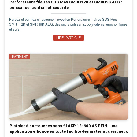
Perforateurs filaires SDS Max SMRH12K et SMRH9K AEG :
puissance, confort et sécurité
Percez et burinez efficacement avec les Perforateurs filaires SDS Max
SMRH12K et SMRH9K AEG, des outils puissants, polyvalents, ergonomiques
et sûrs.
LIRE L’ARTICLE
BÂTIMENT
Pistolet à cartouches sans fil AKP 18-600 AS FEIN : une
application efficace en toute facilité des matériaux visqueux