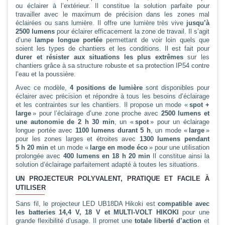
ou éclairer à l’extérieur. Il constitue la solution parfaite pour
travailler avec le maximum de précision dans les zones mal
éclairées ou sans lumière. Il offre une lumière très vive
jusqu’à
2500 lumens
pour éclairer efficacement la zone de travail. Il s’agit
d’une
lampe longue portée
permettant de voir loin quels que
soient les types de chantiers et les conditions. Il est fait pour
durer et résister aux situations les plus extrêmes
sur les
chantiers grâce à sa structure robuste et sa protection IP54 contre
l’eau et la poussière.
Avec ce modèle,
4 positions de lumière
sont disponibles pour
éclairer avec précision et répondre à tous les besoins d’éclairage
et les contraintes sur les chantiers. Il propose un mode «
spot +
large
» pour l’éclairage d’une zone proche avec
2500 lumens et
une autonomie de 2 h 30 min
, un «
spot
» pour un éclairage
longue portée avec
1100 lumens durant 5 h
, un mode «
large
»
pour les zones larges et étroites avec
1300 lumens pendant
5 h 20 min
et un mode «
large en mode éco
» pour une utilisation
prolongée avec
400 lumens en 18 h 20 min
Il constitue ainsi la
solution d’éclairage parfaitement adapté à toutes les situations.
UN PROJECTEUR POLYVALENT, PRATIQUE ET FACILE À
UTILISER
Sans fil, le projecteur LED UB18DA Hikoki est
compatible avec
les batteries 14,4 V, 18 V et MULTI-VOLT HIKOKI
pour une
grande flexibilité d’usage. Il promet une
totale liberté d’action
et