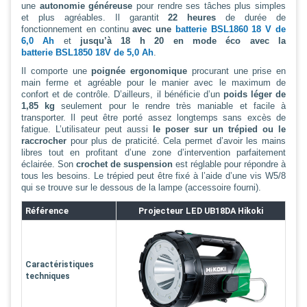
une
autonomie généreuse
pour rendre ses tâches plus simples
et plus agréables. Il garantit
22 heures
de durée de
fonctionnement en continu
avec une
batterie BSL1860 18 V de
6,0 Ah
et
jusqu’à 18 h 20 en mode éco avec la
batterie BSL1850 18V de 5,0 Ah
.
Il comporte une
poignée ergonomique
procurant une prise en
main ferme et agréable pour le manier avec le maximum de
confort et de contrôle. D’ailleurs, il bénéficie d’un
poids léger de
1,85 kg
seulement pour le rendre très maniable et facile à
transporter. Il peut être porté assez longtemps sans excès de
fatigue. L’utilisateur peut aussi
le poser sur un trépied ou le
raccrocher
pour plus de praticité. Cela permet d’avoir les mains
libres tout en profitant d’une zone d’intervention parfaitement
éclairée. Son
crochet de suspension
est réglable pour répondre à
tous les besoins. Le trépied peut être fixé à l’aide d’une vis W5/8
qui se trouve sur le dessous de la lampe (accessoire fourni).
Référence
Projecteur LED
UB18DA
Hikoki
Caractéristiques
techniques