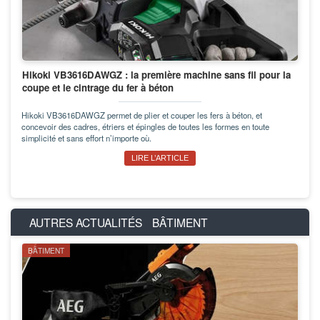
Hikoki VB3616DAWGZ : la première machine sans fil pour la
coupe et le cintrage du fer à béton
Hikoki VB3616DAWGZ permet de plier et couper les fers à béton, et
concevoir des cadres, étriers et épingles de toutes les formes en toute
simplicité et sans effort n’importe où.
LIRE L’ARTICLE
AUTRES ACTUALITÉS
BÂTIMENT
BÂTIMENT