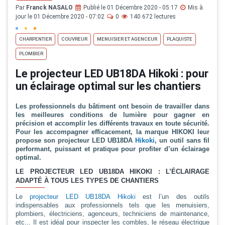
Par
Franck NASALO
Publié le 01 Décembre 2020 - 05:17
Mis à
jour le 01 Décembre 2020 - 07:02
0
140 672 lectures
CHARPENTIER
COUVREUR
MENUISIER ET AGENCEUR
PLAQUISTE
PLOMBIER
Le projecteur LED UB18DA Hikoki : pour
un éclairage optimal sur les chantiers
Les professionnels du bâtiment ont besoin de travailler dans
les meilleures conditions de lumière pour gagner en
précision et accomplir les différents travaux en toute sécurité.
Pour les accompagner efficacement, la marque HIKOKI leur
propose son projecteur LED UB18DA
Hikoki
, un outil sans fil
performant, puissant et pratique pour profiter d’un éclairage
optimal.
LE PROJECTEUR LED UB18DA HIKOKI : L’ÉCLAIRAGE
ADAPTÉ À TOUS LES TYPES DE CHANTIERS
Le
projecteur LED UB18DA Hikoki
est l’un des outils
indispensables aux professionnels tels que les menuisiers,
plombiers, électriciens, agenceurs, techniciens de maintenance,
etc... Il est idéal pour inspecter les combles, le réseau électrique