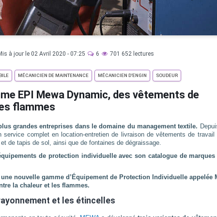
Mis à jour le 02 Avril 2020 - 07:25
6
701 652 lectures
BILE
MÉCANICIEN DE MAINTENANCE
MÉCANICIEN D’ENGIN
SOUDEUR
mme EPI Mewa Dynamic, des vêtements de
 les flammes
plus grandes entreprises dans le domaine du management textile.
Depui
service complet en location-entretien de livraison de vêtements de travail 
s et de tapis de sol, ainsi que de fontaines de dégraissage.
équipements de protection individuelle avec son catalogue de marques
 une nouvelle gamme d’Équipement de Protection Individuelle appelée
re la chaleur et les flammes.
 rayonnement et les étincelles