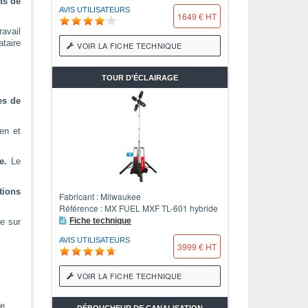
ts de
AVIS UTILISATEURS
1649 € HT
avail
ataire
VOIR LA FICHE TECHNIQUE
TOUR D’ÉCLAIRAGE
es de
en et
e.
Le
tions
Fabricant : Milwaukee
Référence : MX FUEL MXF TL-601 hybride
Fiche technique
se sur
AVIS UTILISATEURS
3999 € HT
VOIR LA FICHE TECHNIQUE
ie
DÉBOUCHEUR DE CANALISATION