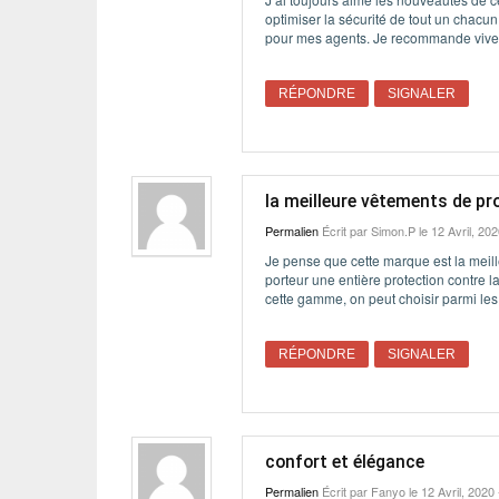
optimiser la sécurité de tout un chacu
pour mes agents. Je recommande vive
RÉPONDRE
SIGNALER
la meilleure vêtements de pr
Permalien
Écrit par
Simon.P
le 12 Avril, 202
Je pense que cette marque est la meill
porteur une entière protection contre la
cette gamme, on peut choisir parmi les
RÉPONDRE
SIGNALER
confort et élégance
Permalien
Écrit par
Fanyo
le 12 Avril, 2020