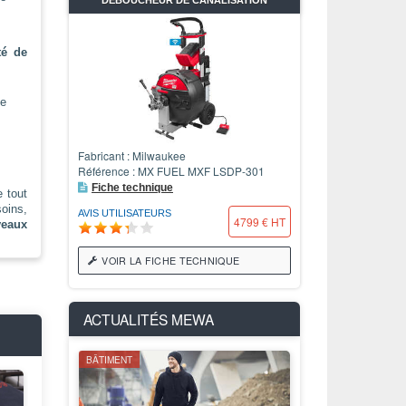
té de
me
Fabricant : Milwaukee
Référence : MX FUEL MXF LSDP-301
Fiche technique
e tout
oins,
AVIS UTILISATEURS
4799 € HT
veaux
VOIR LA FICHE TECHNIQUE
ACTUALITÉS
MEWA
BÂTIMENT