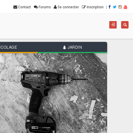
|
Contact
Forums
Se connecter
Inscription
For
Reche
de
rec
ICOLAGE
JARDIN