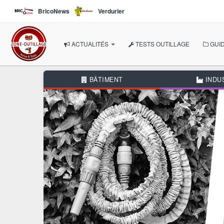
Aller au contenu principal
BricoNews
Verdurier
ACTUALITÉS
TESTS OUTILLAGE
GUID
À LA UNE
BÂTIMENT
INDU
NOS THÉMATIQUES
BÂTIMENT
INDUSTRIE
AUTOMOBILE
BRICOLAGE
JARDIN
AUTRES RUBRIQUES
DOSSIERS THÉMATIQUE