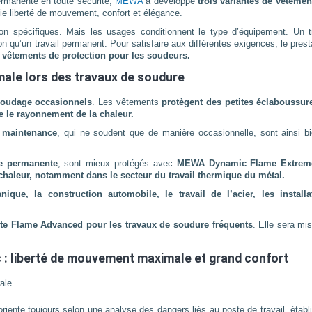
ermanente en toute sécurité,
MEWA
a développé
trois variantes de vêtemen
lie liberté de mouvement, confort et élégance.
n spécifiques. Mais les usages conditionnent le type d’équipement. Un tr
qu’un travail permanent. Pour satisfaire aux différentes exigences, le prest
vêtements de protection pour les soudeurs.
male lors des travaux de soudure
soudage occasionnels
. Les vêtements
protègent des petites éclaboussur
e le rayonnement de la chaleur.
e maintenance
, qui ne soudent que de manière occasionnelle, sont ainsi bi
e permanente
, sont mieux protégés avec
MEWA Dynamic Flame Extrem
 chaleur, notamment dans le secteur du travail thermique du métal.
nique, la construction automobile, le travail de l’acier, les installa
nte Flame Advanced
pour les travaux de soudure fréquents
. Elle sera mi
: liberté de mouvement maximale et grand confort
ale.
riente toujours selon une analyse des dangers liés au poste de travail, établ