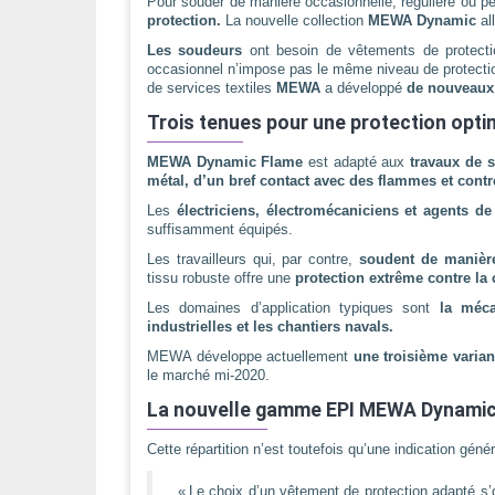
Pour souder de manière occasionnelle, régulière ou p
protection.
La nouvelle collection
MEWA Dynamic
al
Les soudeurs
ont besoin de vêtements de protectio
occasionnel n’impose pas le même niveau de protection 
de services textiles
MEWA
a développé
de nouveaux 
Trois tenues pour une protection opti
MEWA Dynamic Flame
est adapté aux
travaux de 
métal, d’un bref contact avec des flammes et contr
Les
électriciens, électromécaniciens et agents d
suffisamment équipés.
Les travailleurs qui, par contre,
soudent de manièr
tissu robuste offre une
protection extrême contre la
Les domaines d’application typiques sont
la méca
industrielles et les chantiers navals.
MEWA développe actuellement
une troisième varia
le marché mi-2020.
La nouvelle gamme EPI MEWA Dynamic 
Cette répartition n’est toutefois qu’une indication génér
« Le choix d’un vêtement de protection adapté s’o