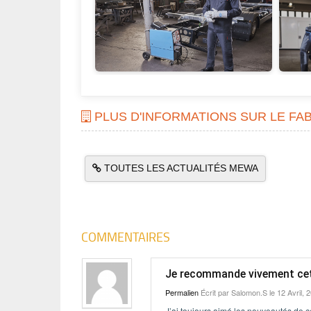
PLUS D'INFORMATIONS SUR LE FA
TOUTES LES ACTUALITÉS MEWA
COMMENTAIRES
Je recommande vivement ce
Permalien
Écrit par
Salomon.S
le 12 Avril, 
J’ai toujours aimé les nouveautés de ce