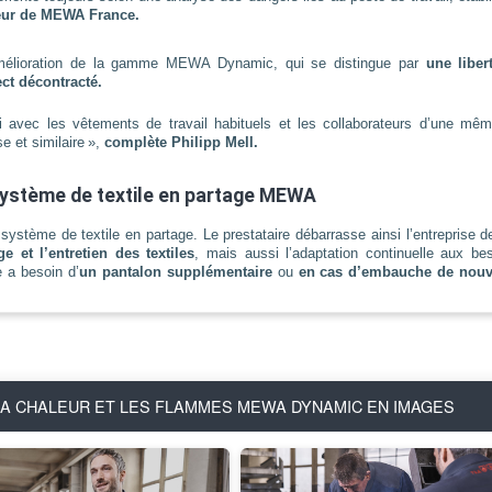
teur de MEWA France.
mélioration de la gamme MEWA Dynamic, qui se distingue par
une liber
ct décontracté.
i avec les vêtements de travail habituels et les collaborateurs d’une mê
e et similaire »,
complète Philipp Mell.
système de textile en partage MEWA
système de textile en partage. Le prestataire débarrasse ainsi l’entreprise d
ge et l’entretien des textiles
, mais aussi l’adaptation continuelle aux bes
 a besoin d’
un pantalon supplémentaire
ou
en cas d’embauche de nou
A CHALEUR ET LES FLAMMES MEWA DYNAMIC EN IMAGES