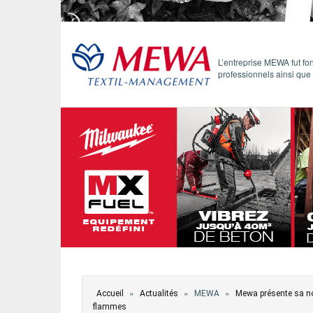
ÉVÈNEMENTS / REPORTAGES
LOISIRS CRÉATIFS / DIY
L’entreprise MEWA fut f
professionnels ainsi que
CONCOURS
VIDÉOS
Vous êtes ici
»
»
»
Accueil
Actualités
MEWA
Mewa présente sa no
flammes