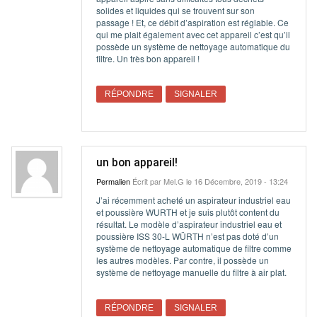
solides et liquides qui se trouvent sur son
passage ! Et, ce débit d’aspiration est réglable. Ce
qui me plait également avec cet appareil c’est qu’il
possède un système de nettoyage automatique du
filtre. Un très bon appareil !
RÉPONDRE
SIGNALER
un bon appareil!
Permalien
Écrit par
Mel.G
le 16 Décembre, 2019 - 13:24
J’ai récemment acheté un aspirateur industriel eau
et poussière WURTH et je suis plutôt content du
résultat. Le modèle d’aspirateur industriel eau et
poussière ISS 30-L WÜRTH n’est pas doté d’un
système de nettoyage automatique de filtre comme
les autres modèles. Par contre, il possède un
système de nettoyage manuelle du filtre à air plat.
RÉPONDRE
SIGNALER