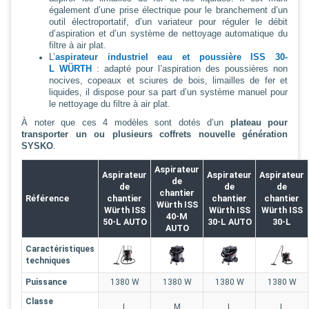
également d’une prise électrique pour le branchement d’un
outil électroportatif, d’un variateur pour réguler le débit
d’aspiration et d’un système de nettoyage automatique du
filtre à air plat.
L’
aspirateur industriel eau et poussière ISS 30-
L WÜRTH
: adapté pour l’aspiration des poussières non
nocives, copeaux et sciures de bois, limailles de fer et
liquides, il dispose pour sa part d’un système manuel pour
le nettoyage du filtre à air plat.
À noter que ces 4 modèles sont dotés d’un
plateau pour
transporter un ou plusieurs coffrets nouvelle génération
SYSKO
.
Aspirateur
Aspirateur
Aspirateur
Aspirateur
de
de
de
de
chantier
Référence
chantier
chantier
chantier
Würth ISS
Würth ISS
Würth ISS
Würth ISS
40-M
50-L AUTO
30-L AUTO
30-L
AUTO
Caractéristiques
techniques
Puissance
1380 W
1380 W
1380 W
1380 W
Classe
L
M
L
L