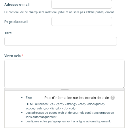
Adresse e-mail
Le contenu de ce champ sera maintenu privé et ne sera pas affiché publiquement.
Page d'accueil
Titre
Votre avis
*
Tags
Plus d'information sur les formats de texte
HTML autorisés : <a> <em> <strong> <cite> <blockquote>
<code> <ul> <ol> <li> <dl> <dt> <dd>
Les adresses de pages web et de courriels sont transformées en
liens automatiquement.
Les lignes et les paragraphes vont à la ligne automatiquement.