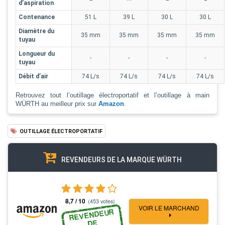
d’aspiration
Contenance
51 L
39 L
30 L
30 L
Diamètre du
35 mm
35 mm
35 mm
35 mm
tuyau
Longueur du
-
-
-
-
tuyau
Débit d’air
74 L/s
74 L/s
74 L/s
74 L/s
Retrouvez tout l’outillage électroportatif et l’outillage à main
WÜRTH au meilleur prix sur
Amazon
.
OUTILLAGE ÉLECTROPORTATIF
REVENDEURS DE LA MARQUE WÜRTH
8,7 / 10
(453 votes)
VOIR LE MARCHAND
REVENDEUR
DE