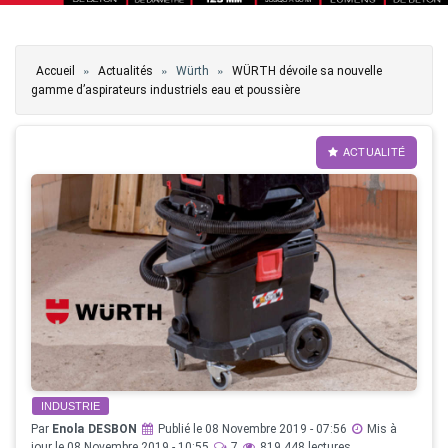
Vous êtes ici
»
»
»
Accueil
Actualités
Würth
WÜRTH dévoile sa nouvelle
gamme d’aspirateurs industriels eau et poussière
ACTUALITÉ
INDUSTRIE
Par
Enola DESBON
Publié le 08 Novembre 2019 - 07:56
Mis à
jour le 08 Novembre 2019 - 10:55
7
819 448 lectures