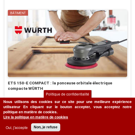
BÂTIMENT
ETS 150-E COMPACT : la ponceuse orbitale électrique
compacte WÜRTH
Politique de confidentialité
WÜRTH dévoile sa nouvelle ponceuse orbitale électrique ETS 150-E
Nous utilisons des cookies sur ce site pour une meilleure expérience
COMPACT : un outil polyvalent et compact offrant un meilleur confort
utilisateur
En cliquant sur le bouton accepter, vous acceptez notre
d’utilisation quelle que soit l’application.
politique en matière de cookies.
Lire la politique en matière de cookies
LIRE LA SUITE
Oui, j'accepte
Non, je refuse