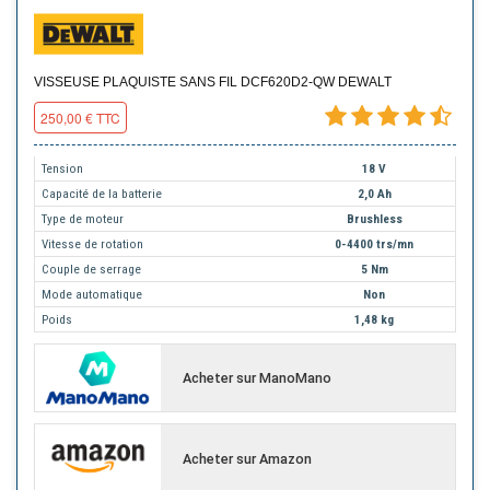
VISSEUSE PLAQUISTE SANS FIL DCF620D2-QW DEWALT
250,00 € TTC
Tension
18 V
Capacité de la batterie
2,0 Ah
Type de moteur
Brushless
Vitesse de rotation
0-4400 trs/mn
Couple de serrage
5 Nm
Mode automatique
Non
Poids
1,48 kg
Acheter sur ManoMano
Acheter sur Amazon