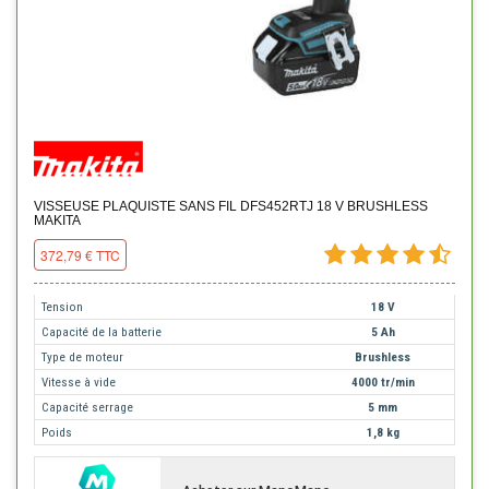
VISSEUSE PLAQUISTE SANS FIL DFS452RTJ 18 V BRUSHLESS
MAKITA
372,79 € TTC
Tension
18 V
Capacité de la batterie
5 Ah
Type de moteur
Brushless
Vitesse à vide
4000 tr/min
Capacité serrage
5 mm
Poids
1,8 kg