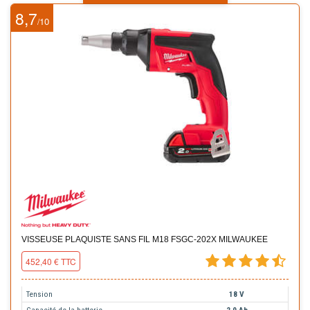
8,7
10
/
VISSEUSE PLAQUISTE SANS FIL M18 FSGC-202X MILWAUKEE
452,40 € TTC
Tension
18 V
Capacité de la batterie
2,0 Ah