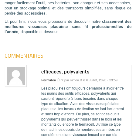
ranger facilement l’outil, ses batteries, son chargeur et ses accessoires,
pour un stockage optimal et des transports simplifiés, sans risque de
perdre des accessoires.
Et pour finir, nous vous proposons de découvrir notre
classement des
meilleures visseuses plaquiste sans fil professionnelles de
l’année
, disponible ci-dessous.
COMMENTAIRES
efficaces, polyvalents
Permalien
Écrit par
simon.B
le 6 Juillet, 2020 - 23:59
Les plaquistes ont toujours demandé à avoir entre
les mains des outils efficaces, polyvalents qui
sauront répondre à leurs besoins dans chaque
type de situation. Avec des visseuses spéciales
plaquiste, les travaux de fixation se font facilement
et sans trop d’efforts. De plus, ce sont des outils
polyvalents qui peuvent visser dans le bois et les
montants ou encore le fermacell. J'utilise ce type
de machines depuis de nombreuses années en
complément d'une visseuse impact car parfois