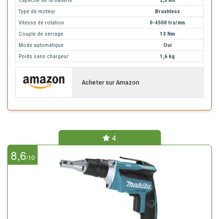
Type de moteur
Brushless
Vitesse de rotation
0-4500 trs/mn
Couple de serrage
13 Nm
Mode automatique
Oui
Poids sans chargeur
1,6 kg
Acheter sur Amazon
4
8,6
10
/