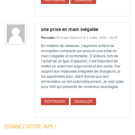
RÉPONDRE
SIGNALER
une prise en main inégalée
Permalien
Écrit par
Desiré.X
le 7 Juillet, 2020 - 08:25
En matière de visseuse, j’apprécie surtout sa
conception compacte qui procure une prise en
main inégalée et confortable. D’ailleurs, lors de
l’achat de ce type d’appareil, il est important de
mettre en avant son ergonomie et son poids. Par
rapport aux visseuses intégrées de chargeurs, je
les appréciées bien, étant donné que leur
alimentation se fait automatiquement. Je vais opter
pour Hilti qui présente de nombreux avantages.
RÉPONDRE
SIGNALER
DONNEZ VOTRE AVIS !