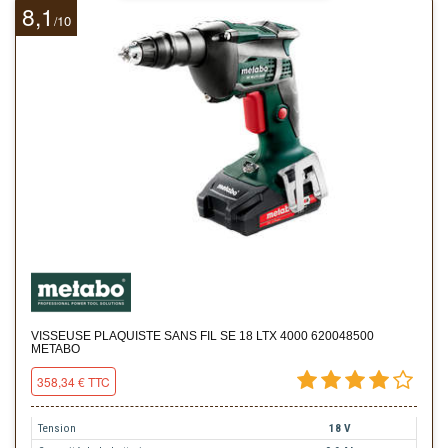
8,1
10
/
VISSEUSE PLAQUISTE SANS FIL SE 18 LTX 4000 620048500
METABO
358,34 € TTC
Tension
18 V