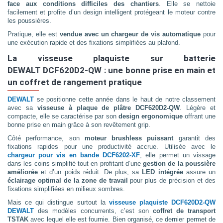
face aux conditions difficiles des chantiers
. Elle se nettoie
facilement et profite d’un design intelligent protégeant le moteur contre
les poussières.
Pratique, elle est
vendue avec un chargeur de vis automatique
pour
une exécution rapide et des fixations simplifiées au plafond.
La visseuse plaquiste sur batterie
DEWALT DCF620D2-QW : une bonne prise en main et
un coffret de rangement pratique
DEWALT
se positionne cette année dans le haut de notre classement
avec sa
visseuse à plaque de plâtre DCF620D2-QW
. Légère et
compacte, elle se caractérise par son
design ergonomique
offrant une
bonne prise en main grâce à son revêtement grip.
Côté performance, son
moteur brushless puissant
garantit des
fixations rapides pour une productivité accrue. Utilisée avec le
chargeur pour vis en bande DCF6202-XF
, elle permet un vissage
dans les coins simplifié tout en profitant d’une
gestion de la poussière
améliorée
et d’un poids réduit. De plus, sa
LED intégrée
assure un
éclairage optimal de la zone de travail
pour plus de précision et des
fixations simplifiées en milieux sombres.
Mais ce qui distingue surtout la
visseuse plaquiste DCF620D2-QW
DEWALT
des modèles concurrents, c’est son
coffret de transport
TSTAK
avec lequel elle est fournie. Bien organisé, ce dernier permet de