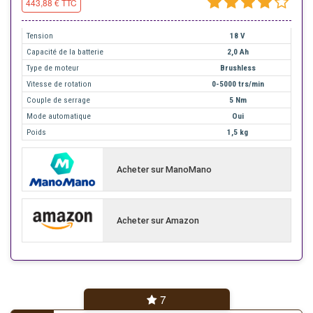
443,88 € TTC
Tension
18 V
Capacité de la batterie
2,0 Ah
Type de moteur
Brushless
Vitesse de rotation
0-5000 trs/min
Couple de serrage
5 Nm
Mode automatique
Oui
Poids
1,5 kg
Acheter sur ManoMano
Acheter sur Amazon
7