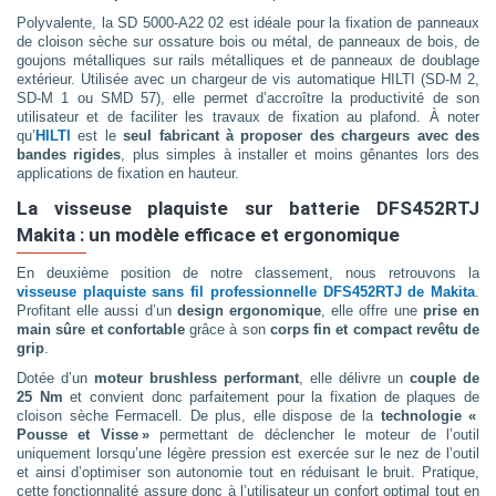
Polyvalente, la SD 5000-A22 02 est idéale pour la fixation de panneaux
de cloison sèche sur ossature bois ou métal, de panneaux de bois, de
goujons métalliques sur rails métalliques et de panneaux de doublage
extérieur. Utilisée avec un chargeur de vis automatique HILTI (SD-M 2,
SD-M 1 ou SMD 57), elle permet d’accroître la productivité de son
utilisateur et de faciliter les travaux de fixation au plafond. À noter
qu’
HILTI
est le
seul fabricant à proposer des chargeurs avec des
bandes rigides
, plus simples à installer et moins gênantes lors des
applications de fixation en hauteur.
La visseuse plaquiste sur batterie DFS452RTJ
Makita : un modèle efficace et ergonomique
En deuxième position de notre classement, nous retrouvons la
visseuse plaquiste sans fil professionnelle DFS452RTJ de Makita
.
Profitant elle aussi d’un
design ergonomique
, elle offre une
prise en
main sûre et confortable
grâce à son
corps fin et compact revêtu de
grip
.
Dotée d’un
moteur brushless performant
, elle délivre un
couple de
25 Nm
et convient donc parfaitement pour la fixation de plaques de
cloison sèche Fermacell. De plus, elle dispose de la
technologie «
Pousse et Visse »
permettant de déclencher le moteur de l’outil
uniquement lorsqu’une légère pression est exercée sur le nez de l’outil
et ainsi d’optimiser son autonomie tout en réduisant le bruit. Pratique,
cette fonctionnalité assure donc à l’utilisateur un confort optimal tout en