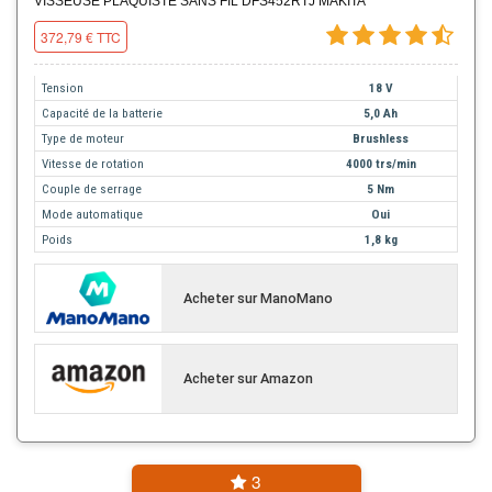
VISSEUSE PLAQUISTE SANS FIL DFS452RTJ MAKITA
372,79 € TTC
Tension
18 V
Capacité de la batterie
5,0 Ah
Type de moteur
Brushless
Vitesse de rotation
4000 trs/min
Couple de serrage
5 Nm
Mode automatique
Oui
Poids
1,8 kg
Acheter sur ManoMano
Acheter sur Amazon
3