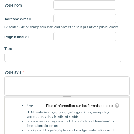
Votre nom
Adresse e-mail
Le contenu de ce champ sera maintenu privé et ne sera pas affiché publiquement.
Page d'accueil
Titre
Votre avis
*
Tags
Plus d'information sur les formats de texte
HTML autorisés : <a> <em> <strong> <cite> <blockquote>
<code> <ul> <ol> <li> <dl> <dt> <dd>
Les adresses de pages web et de courriels sont transformées en
liens automatiquement.
Les lignes et les paragraphes vont à la ligne automatiquement.