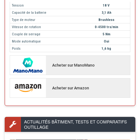
Tension
18 V
Capacité de la batterie
3,1 Ah
Type de moteur
Brushless
Vitesse de rotation
0-4500 trs/min
Couple de serrage
5 Nm
Mode automatique
Oui
Poids
1,6 kg
Acheter sur ManoMano
Acheter sur Amazon
ACTUALITÉS BÂTIMENT, TESTS ET COMPARATIFS
OUTILLAGE