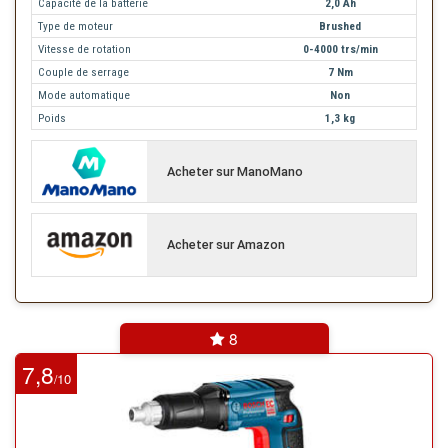
Capacité de la batterie
2,0 Ah
Type de moteur
Brushed
Vitesse de rotation
0-4000 trs/min
Couple de serrage
7 Nm
Mode automatique
Non
Poids
1,3 kg
Acheter sur ManoMano
Acheter sur Amazon
8
7,8
10
/