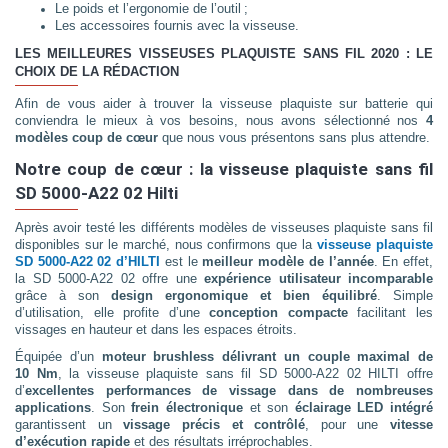
Le poids et l’ergonomie de l’outil ;
Les accessoires fournis avec la visseuse.
LES MEILLEURES VISSEUSES PLAQUISTE SANS FIL 2020 : LE
CHOIX DE LA RÉDACTION
Afin de vous aider à trouver la visseuse plaquiste sur batterie qui
conviendra le mieux à vos besoins, nous avons sélectionné nos
4
modèles coup de cœur
que nous vous présentons sans plus attendre.
Notre coup de cœur : la visseuse plaquiste sans fil
SD 5000-A22 02 Hilti
Après avoir testé les différents modèles de visseuses plaquiste sans fil
disponibles sur le marché, nous confirmons que la
visseuse plaquiste
SD 5000-A22 02 d’HILTI
est le
meilleur modèle de l’année
. En effet,
la SD 5000-A22 02 offre une
expérience utilisateur incomparable
grâce à son
design ergonomique et bien équilibré
. Simple
d’utilisation, elle profite d’une
conception compacte
facilitant les
vissages en hauteur et dans les espaces étroits.
Équipée d’un
moteur brushless délivrant un couple maximal de
10 Nm
, la visseuse plaquiste sans fil SD 5000-A22 02 HILTI offre
d’
excellentes performances de vissage dans de nombreuses
applications
. Son
frein électronique
et son
éclairage LED intégré
garantissent un
vissage précis et contrôlé
, pour une
vitesse
d’exécution rapide
et des résultats irréprochables.