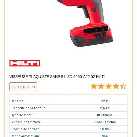
VISSEUSE PLAQUISTE SANS FIL SD 5000-A22 02 HILTI
EUR 218 € HT
Tension
22 V
Capacité de la batterie
2,6 Ah
Type de moteur
Brushless
Vitesse de rotation
0-5000 trs/mn
Couple de serrage
10 Nm
Mode automatique
Non