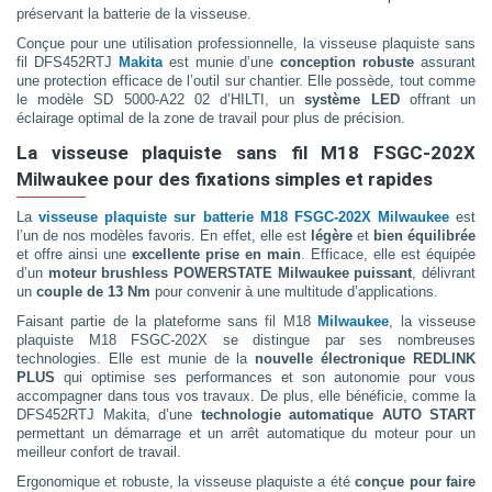
préservant la batterie de la visseuse.
Conçue pour une utilisation professionnelle, la visseuse plaquiste sans
fil DFS452RTJ
Makita
est munie d’une
conception robuste
assurant
une protection efficace de l’outil sur chantier. Elle possède, tout comme
le modèle SD 5000-A22 02 d’HILTI, un
système LED
offrant un
éclairage optimal de la zone de travail pour plus de précision.
La visseuse plaquiste sans fil M18 FSGC-202X
Milwaukee pour des fixations simples et rapides
La
visseuse plaquiste sur batterie M18 FSGC-202X Milwaukee
est
l’un de nos modèles favoris. En effet, elle est
légère
et
bien équilibrée
et offre ainsi une
excellente prise en main
. Efficace, elle est équipée
d’un
moteur brushless POWERSTATE Milwaukee puissant
, délivrant
un
couple de 13 Nm
pour convenir à une multitude d’applications.
Faisant partie de la plateforme sans fil M18
Milwaukee
, la visseuse
plaquiste M18 FSGC-202X se distingue par ses nombreuses
technologies. Elle est munie de la
nouvelle électronique REDLINK
PLUS
qui optimise ses performances et son autonomie pour vous
accompagner dans tous vos travaux. De plus, elle bénéficie, comme la
DFS452RTJ Makita, d’une
technologie automatique AUTO START
permettant un démarrage et un arrêt automatique du moteur pour un
meilleur confort de travail.
Ergonomique et robuste, la visseuse plaquiste a été
conçue pour faire