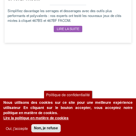
Simplifiez davantage les serrages et desserages avec des outils plus
performants et polyvalents : nos experts ont testé les nouveaux jeux de clés
mixtes à cliquet 467BS et 467BF FACOM.
LIRE LA SUITE
Politique de confidentialité
Nous utilisons des cookies sur ce site pour une meilleure expérience
utilisateur
En cliquant sur le bouton accepter, vous acceptez notre
politique en matière de cookies.
Lire la politique en matière de cookies
Oui, j'accepte
Non, je refuse