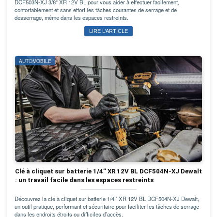
DCF503N-XJ 3/8" XR 12V BL pour vous aider à effectuer facilement,
confortablement et sans effort les tâches courantes de serrage et de
desserrage, même dans les espaces restreints.
LIRE L’ARTICLE
AUTOMOBILE
Clé à cliquet sur batterie 1/4’’ XR 12V BL DCF504N-XJ Dewalt
: un travail facile dans les espaces restreints
Découvrez la clé à cliquet sur batterie 1/4’’ XR 12V BL DCF504N-XJ Dewalt,
un outil pratique, performant et sécuritaire pour faciliter les tâches de serrage
dans les endroits étroits ou difficiles d’accès.