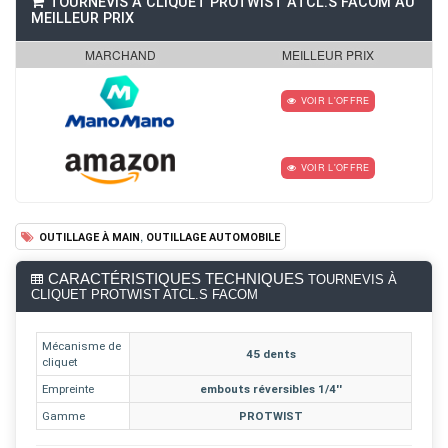
TOURNEVIS À CLIQUET PROTWIST ATCL.S FACOM AU
MEILLEUR PRIX
MARCHAND
MEILLEUR PRIX
VOIR L'OFFRE
VOIR L'OFFRE
,
OUTILLAGE À MAIN
OUTILLAGE AUTOMOBILE
CARACTÉRISTIQUES TECHNIQUES
TOURNEVIS À
CLIQUET PROTWIST ATCL.S FACOM
Mécanisme de
45 dents
cliquet
Empreinte
embouts réversibles 1/4''
Gamme
PROTWIST