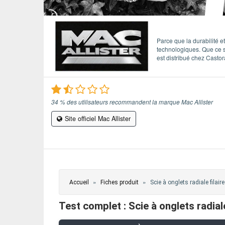
ÉVÈNEMENTS / REPORTAGES
LOISIRS CRÉATIFS / DIY
Parce que la durabilité e
technologiques. Que ce soi
est distribué chez Casto
CONCOURS
VIDÉOS
34 % des utilisateurs recommandent la marque Mac Allister
Site officiel Mac Allister
Vous êtes ici
»
»
Accueil
Fiches produit
Scie à onglets radiale filaire
Test complet : Scie à onglets radi