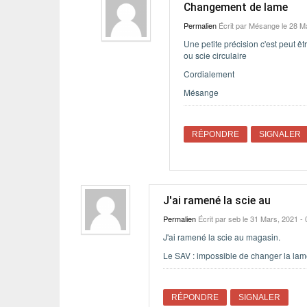
Changement de lame
Permalien
Écrit par
Mésange
le 28 M
Une petite précision c'est peut ê
ou scie circulaire
Cordialement
Mésange
RÉPONDRE
SIGNALER
J'ai ramené la scie au
Permalien
Écrit par
seb
le 31 Mars, 2021 - 
J'ai ramené la scie au magasin.
Le SAV : impossible de changer la l
RÉPONDRE
SIGNALER