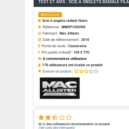
TEST ET AVIS : SCIE À ONGLETS RADIALE F
BRICOLAGE
Scie à onglets radiale filaire
Référence :
MMSP1500WS
Fabricant :
Mac Allister
Date de référencement :
2016
Points de vente :
Castorama
Prix public indicatif :
109 € TTC
8 commentaires utilisateur
178 utilisateurs ont évalué ce produit
Évaluer ce produit :
52 % des utilisateurs recommandent ce produit
(
186
votes des internautes)