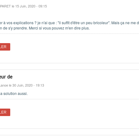
 PARET
le 15 Juin, 2020 - 09:15
r à vos explications ? je n'ai que : "il suffit d'être un peu bricoleur". Mais ça ne me d
n de s'y prendre. Merci si vous pouvez m'en dire plus.
LER
eur de
Lanoe
le 30 Juin, 2020 - 19:13
la solution aussi.
LER