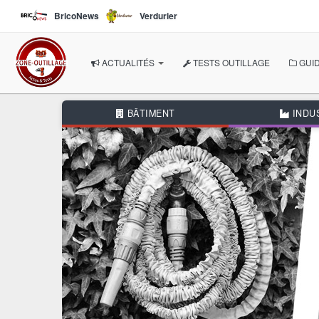
Aller au contenu principal
BricoNews
Verdurier
ACTUALITÉS
TESTS OUTILLAGE
GUID
À LA UNE
BÂTIMENT
INDU
NOS THÉMATIQUES
BÂTIMENT
INDUSTRIE
AUTOMOBILE
BRICOLAGE
JARDIN
AUTRES RUBRIQUES
DOSSIERS THÉMATIQUE