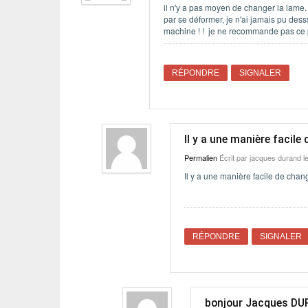
il n'y a pas moyen de changer la lame. j'
par se déformer, je n'ai jamais pu des
machine ! ! je ne recommande pas ce 
RÉPONDRE
SIGNALER
Il y a une manière facile 
Permalien
Écrit par
jacques durand
le
Il y a une manière facile de change
RÉPONDRE
SIGNALER
bonjour Jacques D