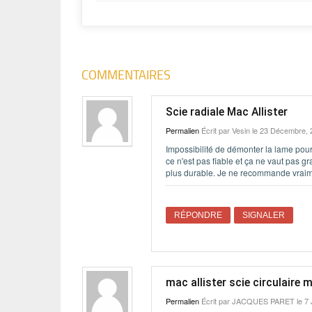
COMMENTAIRES
Scie radiale Mac Allister
Permalien
Écrit par
Vesin
le 23 Décembre, 
Impossibilité de démonter la lame pour
ce n'est pas fiable et ça ne vaut pas g
plus durable. Je ne recommande vraime
RÉPONDRE
SIGNALER
mac allister scie circulair
Permalien
Écrit par
JACQUES PARET
le 7 