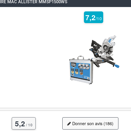
ILAIRE MAC ALLISTER MMSP1500WS
7,2
/10
5,2
Donner son avis (186)
/ 10