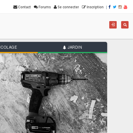
|
Contact
Forums
Se connecter
Inscription
For
Reche
de
rec
ICOLAGE
JARDIN