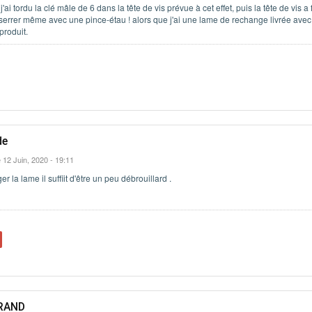
ai tordu la clé mâle de 6 dans la tête de vis prévue à cet effet, puis la tête de vis a f
sserrer même avec une pince-étau ! alors que j'ai une lame de rechange livrée avec
produit.
de
 12 Juin, 2020 - 19:11
r la lame il suffiit d'être un peu débrouillard .
URAND