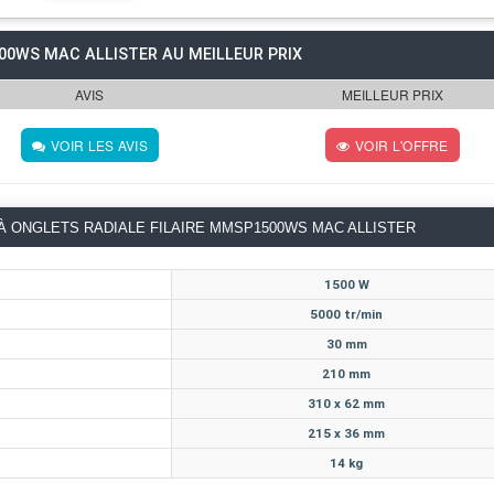
500WS MAC ALLISTER AU MEILLEUR PRIX
AVIS
MEILLEUR PRIX
VOIR LES AVIS
VOIR L'OFFRE
À ONGLETS RADIALE FILAIRE MMSP1500WS MAC ALLISTER
1500 W
5000 tr/min
30 mm
210 mm
310 x 62 mm
215 x 36 mm
14 kg