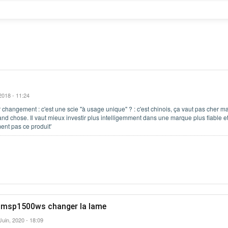
2018 - 11:24
 changement : c'est une scie "à usage unique" ? : c'est chinois, ça vaut pas cher m
rand chose. Il vaut mieux investir plus intelligemment dans une marque plus fiable e
nt pas ce produit'
e mmsp1500ws changer la lame
Juin, 2020 - 18:09