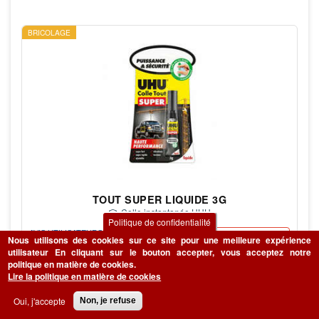
BRICOLAGE
TOUT SUPER LIQUIDE 3G
Colle instantanée UHU
Politique de confidentialité
AVIS UTILISATEURS
4,99 € (831,67 € / kg) TTC
Nous utilisons des cookies sur ce site pour une meilleure expérience
utilisateur
En cliquant sur le bouton accepter, vous acceptez notre
politique en matière de cookies.
CONSULTER
ACHETER
Lire la politique en matière de cookies
Oui, j'accepte
Non, je refuse
BRICOLAGE