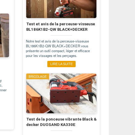
Test et avis de la perceuse-visseuse
BL186K1B2-QW BLACK+DECKER
Notre test et avis de la perceuse-visseuse
BL186K1B2-QW BLACK+DECKER vous
présente un outil compact, léger et efficace
pour les vissages et les perçages.
LIRE LA SUITE
BRICOLAGE
y
c,
onner
Test de la ponceuse vibrante Black &
decker DUOSAND KA330E