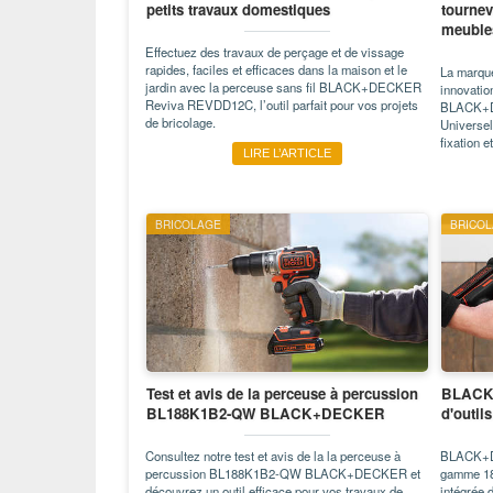
petits travaux domestiques
tournev
meubles
Effectuez des travaux de perçage et de vissage
rapides, faciles et efficaces dans la maison et le
La marqu
jardin avec la perceuse sans fil BLACK+DECKER
innovat
Reviva REVDD12C, l’outil parfait pour vos projets
BLACK+DE
de bricolage.
Universel
fixation 
LIRE L’ARTICLE
BRICOLAGE
BRICO
Test et avis de la perceuse à percussion
BLACK
BL188K1B2-QW BLACK+DECKER
d'outils
Consultez notre test et avis de la la perceuse à
BLACK+DE
percussion BL188K1B2-QW BLACK+DECKER et
gamme 18 
découvrez un outil efficace pour vos travaux de
intégrée 