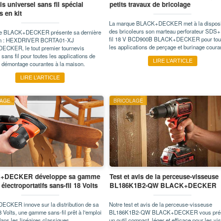
is universel sans fil spécial
petits travaux de bricolage
 en kit
La marque BLACK+DECKER met à la disposi
des bricoleurs son marteau perforateur SDS
e BLACK+DECKER présente sa dernière
fil 18 V BCD900B BLACK+DECKER pour tou
ion : HEXDRIVER BCRTA01-XJ
les applications de perçage et burinage coura
CKER, le tout premier tournevis
 sans fil pour toutes les applications de
LIRE L’ARTICLE
et démontage courantes à la maison.
LIRE L’ARTICLE
LAGE
BRICOLAGE
+DECKER développe sa gamme
Test et avis de la perceuse-visseuse
 électroportatifs sans-fil 18 Volts
BL186K1B2-QW BLACK+DECKER
CKER innove sur la distribution de sa
Notre test et avis de la perceuse-visseuse
Volts, une gamme sans-fil prêt à l'emploi
BL186K1B2-QW BLACK+DECKER vous prés
dans les linéaires classiques.
un outil compact, léger et efficace pour les v