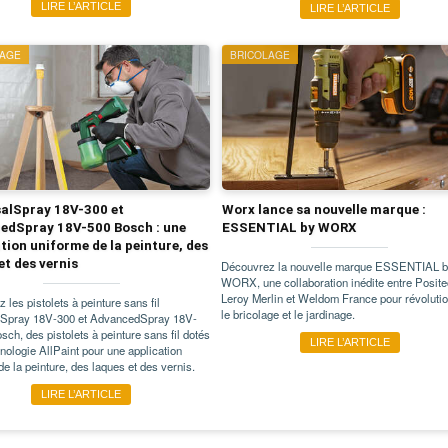
LIRE L’ARTICLE
LIRE L’ARTICLE
LAGE
BRICOLAGE
salSpray 18V-300 et
Worx lance sa nouvelle marque :
edSpray 18V-500 Bosch : une
ESSENTIAL by WORX
tion uniforme de la peinture, des
et des vernis
Découvrez la nouvelle marque ESSENTIAL b
WORX, une collaboration inédite entre Posite
Leroy Merlin et Weldom France pour révoluti
 les pistolets à peinture sans fil
le bricolage et le jardinage.
lSpray 18V-300 et AdvancedSpray 18V-
sch, des pistolets à peinture sans fil dotés
LIRE L’ARTICLE
hnologie AllPaint pour une application
de la peinture, des laques et des vernis.
LIRE L’ARTICLE