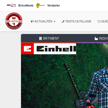
Aller au contenu principal
BricoNews
Verdurier
ACTUALITÉS
TESTS OUTILLAGE
GUID
À LA UNE
BÂTIMENT
INDU
NOS THÉMATIQUES
BÂTIMENT
INDUSTRIE
AUTOMOBILE
BRICOLAGE
JARDIN
AUTRES RUBRIQUES
DOSSIERS THÉMATIQUE