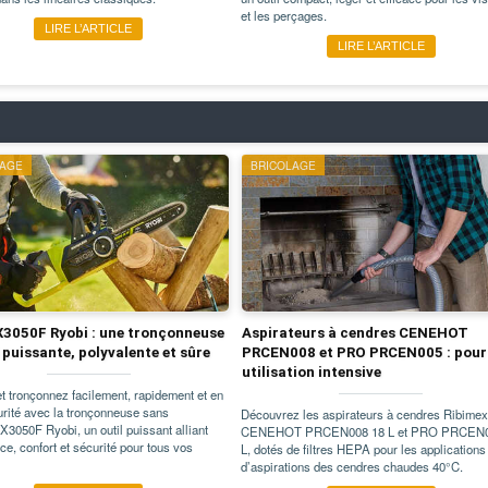
et les perçages.
LIRE L’ARTICLE
LIRE L’ARTICLE
LAGE
BRICOLAGE
3050F Ryobi : une tronçonneuse
Aspirateurs à cendres CENEHOT
l puissante, polyvalente et sûre
PRCEN008 et PRO PRCEN005 : pour
utilisation intensive
t tronçonnez facilement, rapidement et en
urité avec la tronçonneuse sans
Découvrez les aspirateurs à cendres Ribimex
X3050F Ryobi, un outil puissant alliant
CENEHOT PRCEN008 18 L et PRO PRCEN0
ce, confort et sécurité pour tous vos
L, dotés de filtres HEPA pour les applications
d’aspirations des cendres chaudes 40°C.