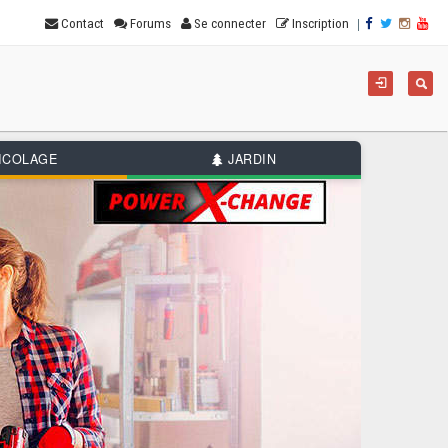
|
Contact
Forums
Se connecter
Inscription
For
Reche
de
rec
ICOLAGE
JARDIN