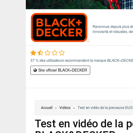
ÉVÈNEMENTS / REPORTAGES
LOISIRS CRÉATIFS / DIY
Reconnue depuis plus de
innovants et robustes, d
CONCOURS
VIDÉOS
37 % des utilisateurs recommandent la marque BLACK+DECK
Site officiel BLACK+DECKER
Vous êtes ici
»
»
Accueil
Vidéos
Test en vidéo de la ponceuse 
Test en vidéo de l