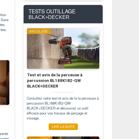
TESTS OUTILLAGE
tion
BLACK+DECKER
+ Sans
tes
ntes.
BRICOLAGE
Test et avis de la perceuse à
percussion BL188K1B2-QW
BLACK+DECKER
Consultez notre test et avis de la la perceuse à
percussion BL188K1B2-QW
BLACK+DECKER et découvrez un outil
efficace pour vos travaux de perçage et
vissage.
LIRE LA SUITE
ente
issages