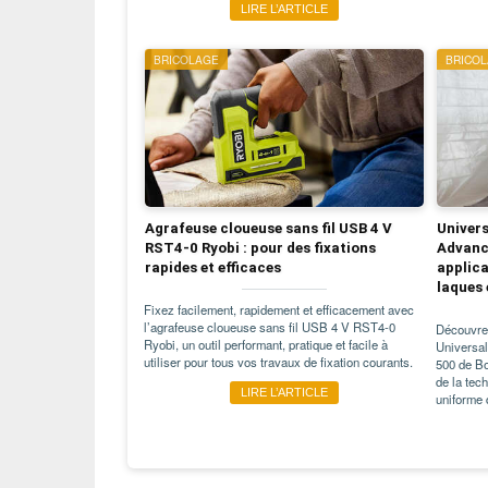
LIRE L’ARTICLE
BRICOLAGE
BRICO
Agrafeuse cloueuse sans fil USB 4 V
Univer
RST4-0 Ryobi : pour des fixations
Advanc
rapides et efficaces
applica
laques 
Fixez facilement, rapidement et efficacement avec
l’agrafeuse cloueuse sans fil USB 4 V RST4-0
Découvrez
Ryobi, un outil performant, pratique et facile à
Universa
utiliser pour tous vos travaux de fixation courants.
500 de Bo
de la tec
LIRE L’ARTICLE
uniforme 