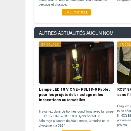
perçage et vissage.
LIRE L’ARTICLE
AUTRES ACTUALITÉS
AUCUN NOM
BRICOLAGE
BRICO
Lampe LED 18 V ONE+ RSL18-0 Ryobi :
RCS18X
pour les projets de bricolage et les
sans fi
inspections automobiles
Élaguez e
toute séc
Travaillez dans de bonnes conditions avec la lampe
fil RCS18
LED 18 V ONE+ RSL18-0 Ryobi offrant un
polyvalen
éclairage puissant de 800 lumens, 3 modes et un
projets.
pivotement à 325 °.