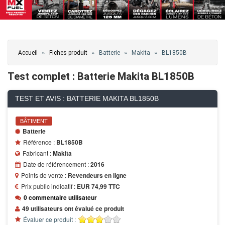
Vous êtes ici
»
»
»
»
Accueil
Fiches produit
Batterie
Makita
BL1850B
Test complet : Batterie Makita BL1850B
TEST ET AVIS : BATTERIE MAKITA BL1850B
BÂTIMENT
Batterie
Référence :
BL1850B
Fabricant :
Makita
Date de référencement :
2016
Points de vente :
Revendeurs en ligne
Prix public indicatif :
EUR 74,99 TTC
0 commentaire utilisateur
49 utilisateurs ont évalué ce produit
Évaluer ce produit :