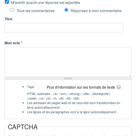
M'avertir quand une réponse est apportée
Tous les commentaires
Réponses à mon commentaire
Titre
Mon avis
*
Tags
Plus d'information sur les formats de texte
HTML autorisés : <a> <em> <strong> <cite> <blockquote>
<code> <ul> <ol> <li> <dl> <dt> <dd>
Les adresses de pages web et de courriels sont transformées en
liens automatiquement.
Les lignes et les paragraphes vont à la ligne automatiquement.
CAPTCHA