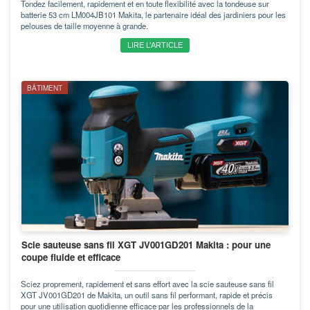
Tondez facilement, rapidement et en toute flexibilité avec la tondeuse sur
batterie 53 cm LM004JB101 Makita, le partenaire idéal des jardiniers pour les
pelouses de taille moyenne à grande.
LIRE L’ARTICLE
BÂTIMENT
Scie sauteuse sans fil XGT JV001GD201 Makita : pour une
coupe fluide et efficace
Sciez proprement, rapidement et sans effort avec la scie sauteuse sans fil
XGT JV001GD201 de Makita, un outil sans fil performant, rapide et précis
pour une utilisation quotidienne efficace par les professionnels de la