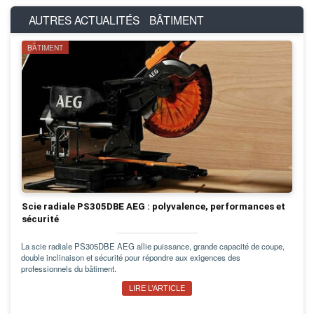
AUTRES ACTUALITÉS
BÂTIMENT
BÂTIMENT
Scie radiale PS305DBE AEG : polyvalence, performances et
sécurité
La scie radiale PS305DBE AEG allie puissance, grande capacité de coupe,
double inclinaison et sécurité pour répondre aux exigences des
professionnels du bâtiment.
LIRE L’ARTICLE