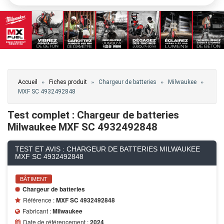
Vous êtes ici
»
»
»
»
Accueil
Fiches produit
Chargeur de batteries
Milwaukee
MXF SC 4932492848
Test complet : Chargeur de batteries
Milwaukee MXF SC 4932492848
TEST ET AVIS : CHARGEUR DE BATTERIES MILWAUKEE
MXF SC 4932492848
BÂTIMENT
Chargeur de batteries
Référence :
MXF SC 4932492848
Fabricant :
Milwaukee
Date de référencement :
2024