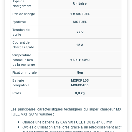
Type de
Unitaire
chargement
Port de charge
1 x MX FUEL
Système
MX FUEL
Tension de
72 V
sortie
Courant de
12 A
charge rapide
température
conseillé lors
+5 à + 40°C
de la recharge
Fixation murale
Non
Batterie
MXFCP203
compatible
MXFXC406
Poids
8,8 kg
Les principales caractéristiques techniques du super chargeur MX
FUEL MXF SC Milwaukee :
Charge une batterie 12.0Ah MX FUEL HD812 en 65 min
Cycles d’utilisation améliorés grâce à un refroidissement actif
et à un temps de recharge plus rapide avec COOL-CYCLE