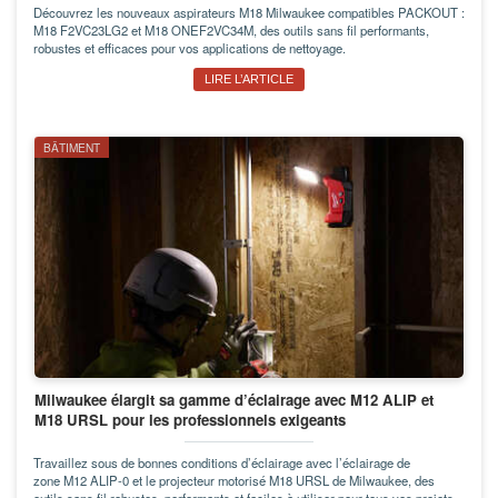
Découvrez les nouveaux aspirateurs M18 Milwaukee compatibles PACKOUT :
M18 F2VC23LG2 et M18 ONEF2VC34M, des outils sans fil performants,
robustes et efficaces pour vos applications de nettoyage.
LIRE L’ARTICLE
BÂTIMENT
Milwaukee élargit sa gamme d’éclairage avec M12 ALIP et
M18 URSL pour les professionnels exigeants
Travaillez sous de bonnes conditions d’éclairage avec l’éclairage de
zone M12 ALIP-0 et le projecteur motorisé M18 URSL de Milwaukee, des
outils sans fil robustes, performants et faciles à utiliser pour tous vos projets.