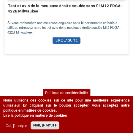
Test et avis de la meuleuse droite coudée sans fil M12 FDGA-
422B Milwaukee
Si vous recherchez une meuleuse angulaire sans fil performante et facile à
utiliser, retrouvez notre test et avis de la meuleuse droite coudée M12 FDGA-
422B Milwaukee.
LIRE LA SUITE
Politique de confidentialité
Nous utilisons des cookies sur ce site pour une meilleure expérience
utilisateur
En cliquant sur le bouton accepter, vous acceptez notre
politique en matière de cookies.
Lire la politique en matière de cookies
Oui, j'accepte
Non, je refuse