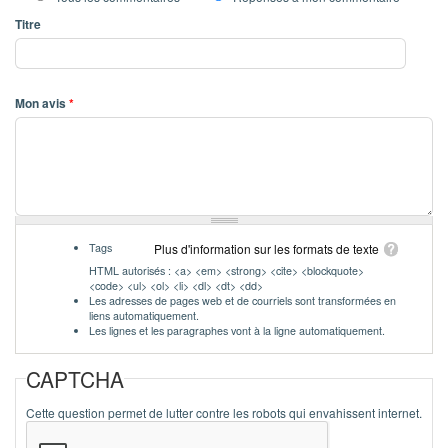
Titre
Mon avis
*
Tags
Plus d'information sur les formats de texte
HTML autorisés : <a> <em> <strong> <cite> <blockquote>
<code> <ul> <ol> <li> <dl> <dt> <dd>
Les adresses de pages web et de courriels sont transformées en
liens automatiquement.
Les lignes et les paragraphes vont à la ligne automatiquement.
CAPTCHA
Cette question permet de lutter contre les robots qui envahissent internet.