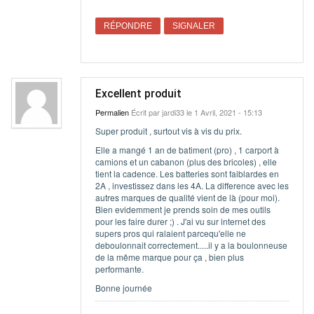
RÉPONDRE
SIGNALER
Excellent produit
Permalien
Écrit par
jardi33
le 1 Avril, 2021 - 15:13
Super produit , surtout vis à vis du prix.
Elle a mangé 1 an de batiment (pro) , 1 carport à
camions et un cabanon (plus des bricoles) , elle
tient la cadence. Les batteries sont faiblardes en
2A , investissez dans les 4A. La difference avec les
autres marques de qualité vient de là (pour moi).
Bien evidemment je prends soin de mes outils
pour les faire durer ;) . J'ai vu sur internet des
supers pros qui ralaient parcequ'elle ne
deboulonnait correctement.....il y a la boulonneuse
de la même marque pour ça , bien plus
performante.
Bonne journée