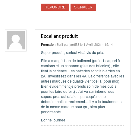
RÉPONDRE
SIGNALER
Excellent produit
Permalien
Écrit par
jardi33
le 1 Avril, 2021 - 15:14
Super produit , surtout vis à vis du prix.
Elle a mangé 1 an de batiment (pro) , 1 carport à
camions et un cabanon (plus des bricoles) , elle
tient la cadence. Les batteries sont faiblardes en
2A , investissez dans les 4A. La difference avec les
autres marques de qualité vient de là (pour moi).
Bien evidemment je prends soin de mes outils
pour les faire durer ;) . J'ai vu sur internet des
supers pros qui ralaient parcequ'elle ne
deboulonnait correctement.....il y a la boulonneuse
de la même marque pour ça , bien plus
performante.
Bonne journée