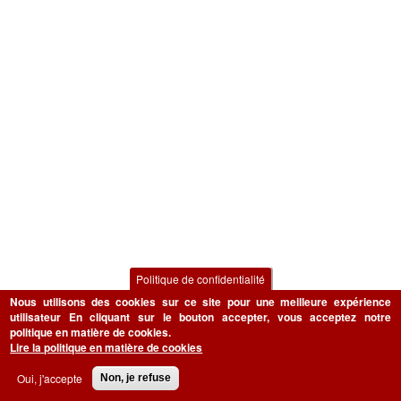
Politique de confidentialité
Nous utilisons des cookies sur ce site pour une meilleure expérience
utilisateur
En cliquant sur le bouton accepter, vous acceptez notre
politique en matière de cookies.
Lire la politique en matière de cookies
Oui, j'accepte
Non, je refuse
NOUVEAUTÉS PRODUIT
BRICOLAGE