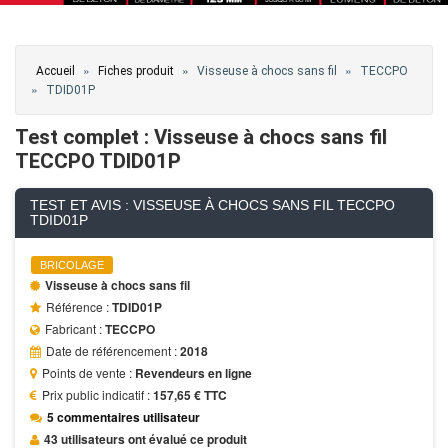
Vous êtes ici
»
»
»
Accueil
Fiches produit
Visseuse à chocs sans fil
TECCPO
»
TDID01P
Test complet : Visseuse à chocs sans fil
TECCPO TDID01P
TEST ET AVIS : VISSEUSE À CHOCS SANS FIL TECCPO
TDID01P
BRICOLAGE
Visseuse à chocs sans fil
Référence :
TDID01P
Fabricant :
TECCPO
Date de référencement :
2018
Points de vente :
Revendeurs en ligne
Prix public indicatif :
157,65 € TTC
5 commentaires utilisateur
43 utilisateurs ont évalué ce produit