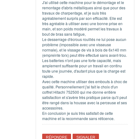
J'ai utilisé cette machine pour le démontage et le
remontage d'abris métalliques ainsi que pour des
travaux de charpentage, et je suis très
agréablement surpris par son efficacité. Elle est
très agréable à utiliser avec une bonne prise en
main, et son poids modéré permet les travaux à
bout de bras sans fatigue,
Le desserrage d'écrous rouillés ne lui pose aucun
problème (impossible avec une visseuse
normale), et le vissage de vis à bois de 6x140 mm
(empreinte torx) peut être effectué sans avant-trou.
Les batteries n'ont pas une forte capacité, mais
amplement suffisante pour un travail en continu
toute une journée, d'autant plus que la charge est
rapide.
Avec cette machine utiliser des embouts à choc de
qualité. Personnellement j'ai fait le choix d'un
coffret Hitachi 752500 qui me donne entière
satisfaction et s'avère très pratique parce qu'il peut
être rangé dans la housse avec la perceuse et ses
accessoires.
En conclusion je suis très satisfait de cette
machine et la recommande sans réticence.
RÉPONDRE
SIGNALER