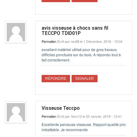
avis visseuse à chocs sans fil
TECCPO TDID01P
Permalien
Écrit par
reu98
le 1 Décembre, 2018 - 15:04
excellent matériel utilisé pour de gros travaux
difficiles ponctuels sur du bois. A répondu tout à
fait correctement.
RÉPONDRE
SIGNALER
Visseuse Teccpo
Permalien
Écrit par
Yann13
le 20 Janvier, 2019 - 13:41
Excellente perceuse visseuse. Rapport qualité prix
imbattable. Je recommande