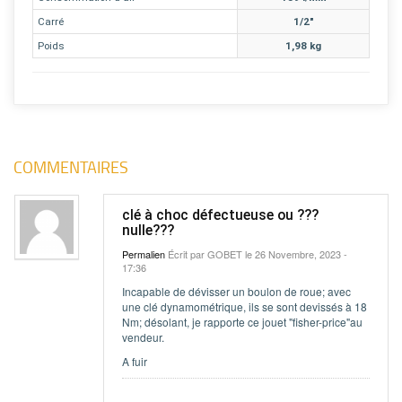
Carré
1/2"
Poids
1,98 kg
COMMENTAIRES
clé à choc défectueuse ou ???
nulle???
Permalien
Écrit par
GOBET
le 26 Novembre, 2023 -
17:36
Incapable de dévisser un boulon de roue; avec
une clé dynamométrique, ils se sont devissés à 18
Nm; désolant, je rapporte ce jouet "fisher-price"au
vendeur.
A fuir