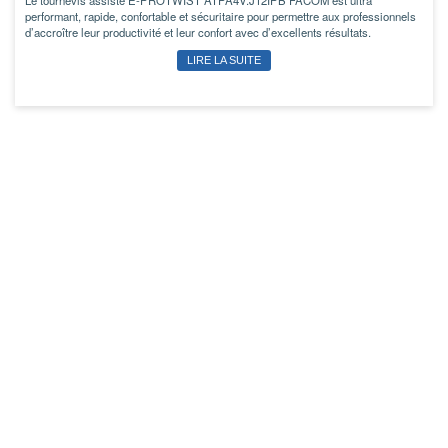
Le tournevis assisté E-PROTWIST ATPA4V.J12IPB FACOM est ultra
performant, rapide, confortable et sécuritaire pour permettre aux professionnels
d’accroître leur productivité et leur confort avec d’excellents résultats.
LIRE LA SUITE