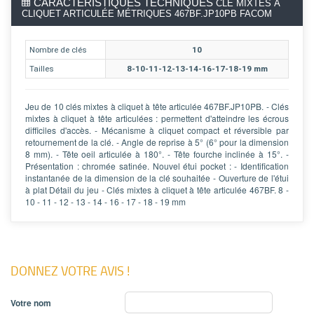
CARACTÉRISTIQUES TECHNIQUES
CLÉ MIXTES À
CLIQUET ARTICULÉE MÉTRIQUES 467BF.JP10PB FACOM
Nombre de clés
10
Tailles
8-10-11-12-13-14-16-17-18-19 mm
Jeu de 10 clés mixtes à cliquet à tête articulée 467BF.JP10PB. - Clés
mixtes à cliquet à tête articulées : permettent d'atteindre les écrous
difficiles d'accès. - Mécanisme à cliquet compact et réversible par
retournement de la clé. - Angle de reprise à 5° (6° pour la dimension
8 mm). - Tête oeil articulée à 180°. - Tête fourche inclinée à 15°. -
Présentation : chromée satinée. Nouvel étui pocket : - Identification
instantanée de la dimension de la clé souhaitée - Ouverture de l'étui
à plat Détail du jeu - Clés mixtes à cliquet à tête articulée 467BF. 8 -
10 - 11 - 12 - 13 - 14 - 16 - 17 - 18 - 19 mm
DONNEZ VOTRE AVIS !
Votre nom