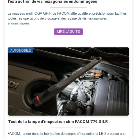
l’extraction de vis hexagonales endommagées
Le nouveau profil OGV GRIP de FACOM allie qualité et précision pour faciliter
toutes les opérations de vissage et dévissage de vis hexagonales
endommagées.
LIRE LA SUITE
AUTOMOBILE
Test de la lampe d'inspection slim FACOM 779.SILR
FACOM, leader dans la fabrication de lampes d'inspection à LED propose une