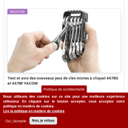
INDUSTRIE
Test et avis des nouveaux jeux de clés mixtes à cliquet 467BS
et 467BF FACOM
Politique de confidentialité
Simplifiez davantage les serrages et desserages avec des outils plus
Nous utilisons des cookies sur ce site pour une meilleure expérience
performants et polyvalents : nos experts ont testé les nouveaux jeux de clés
utilisateur
En cliquant sur le bouton accepter, vous acceptez notre
mixtes à cliquet 467BS et 467BF FACOM.
politique en matière de cookies.
Lire la politique en matière de cookies
LIRE LA SUITE
Oui, j'accepte
Non, je refuse