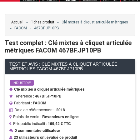
Vous êtes ici
»
»
Accueil
Fiches produit
Clé mixtes à cliquet articulée métriques
»
»
FACOM
467BF.JP10PB
Test complet : Clé mixtes à cliquet articulée
métriques FACOM 467BF.JP10PB
TEST ET AVIS : CLÉ MIXTES À CLIQUET ARTICULÉE
MÉTRIQUES FACOM 467BF.JP10PB
INDUSTRIE
Clé mixtes à cliquet articulée métriques
Référence :
467BF.JP10PB
Fabricant :
FACOM
Date de référencement :
2018
Points de vente :
Revendeurs en ligne
Prix public indicatif :
169,42 € TTC
0 commentaire utilisateur
23 utilisateurs ont évalué ce produit